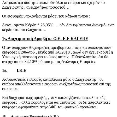
Ασφαλιστέα ιδιότητα αποκτούν όλοι οι εταίροι και όχι μόνο ο
Διαχειριστής , ανεξαρτήτως ποσοστού….
Οι εισφορές υπολογίζονται βάσει του κάτωθι τύπου :
Διανεμόμενα Κέρδη * 26,95% , εάν δεν υφίστανται διανεμόμενα
κέρδη τότε το ελάχιστο….
1γ. Διαχειριστική Αμοιβή σε Ο.Ε- Ε.Ε ΚΑΙ ΕΠΕ
Όταν υπάρχουν Διαχειριστές αμειβόμενοι , τότε θα υπολογιστούν
εισφορές μισθωτού , ισχύς από 1/6/2018 , αλλά δεν έχει εκδοθεί η
Υπουργική απόφαση για το ύψος αυτών . Πιθανολογείται ότι θα
ανέρχεται σε 34,10% , όμοια με τις Ανώνυμες Εταιρείες.
1δ. Ι.Κ.Ε
Ασφαλιστικές εισφορές καταβάλλει μόνο ο Διαχειριστής , οι
εταίροι απαλλάσσονται εισφορών ανεξαρτήτως ποσοστού επί της
εταιρείας.
Επί διαχειριστικής αμοιβής , δεν υπολογίζονται ασφαλιστικές
εισφορές , αλλά φορολογείται ως μισθωτός , οι δε ασφαλιστικές
εισφορές αφαιρούνται στην ΔΦΕ του φυσικού προσώπου.
ε
1
Ανώνυμες Εταιρείες (Α.Ε.)