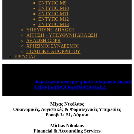
ΕΝΤΥΠΟ Μ9
ΕΝΤΥΠΟ Μ10
ΕΝΤΥΠΟ Μ11
ΕΝΤΥΠΟ Μ12
ΕΝΤΥΠΟ Μ13
ΥΠΕΥΘΥΝΗ ΔΗΛΩΣΗ
ΑΙΤΗΣΗ – ΥΠΕΥΘΥΝΗ ΔΗΛΩΣΗ
ΔΗΛΩΣΗ GDPR
ΧΡΗΣΙΜΟΙ ΣΥΝΔΕΣΜΟΙ
ΠΟΛΙΤΙΚΗ ΑΠΟΡΡΗΤΟΥ
ΕΡΓΑΣΙΑΣ
ΕΝΗΜΕΡΩΣΗ:
Φορολογικά κίνητρα προσέλκυσης φορολογικών κα
ΕΝΕΡΓΑ ΠΡΟΓΡΑΜΜΑΤΑ ΟΑΕΔ
August 6, 2026
Μίχας Νικόλαος
Οικονομικές, Λογιστικές & Φοροτεχνικές Υπηρεσίες
Ρούσβελτ 51, Λάρισα
Michas Nikolaos
Financial & Accounding Services