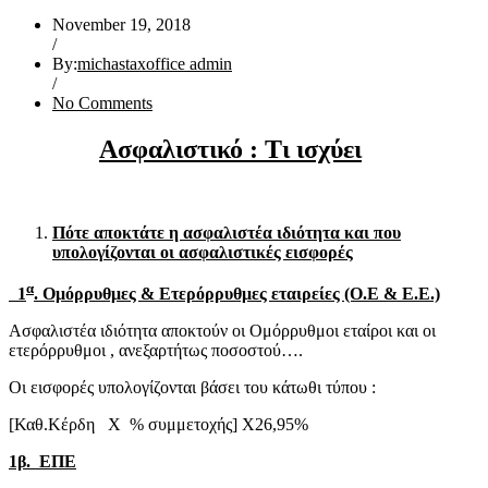
November 19, 2018
/
By:
michastaxoffice admin
/
No Comments
Ασφαλιστικό : Τι ισχύει
Πότε αποκτάτε η ασφαλιστέα ιδιότητα και που
υπολογίζονται οι ασφαλιστικές εισφορές
α
1
. Ομόρρυθμες & Ετερόρρυθμες εταιρείες (Ο.Ε & Ε.Ε.)
Ασφαλιστέα ιδιότητα αποκτούν οι Ομόρρυθμοι εταίροι και οι
ετερόρρυθμοι , ανεξαρτήτως ποσοστού….
Οι εισφορές υπολογίζονται βάσει του κάτωθι τύπου :
[Καθ.Κέρδη X % συμμετοχής] X26,95%
1β. ΕΠΕ