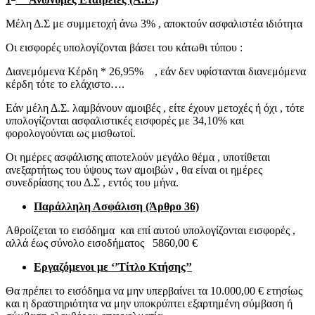
Μέλη Δ.Σ με συμμετοχή άνω 3% , αποκτούν ασφαλιστέα ιδιότητα
Οι εισφορές υπολογίζονται βάσει του κάτωθι τύπου :
Διανεμόμενα Κέρδη * 26,95% , εάν δεν υφίστανται διανεμόμενα
κέρδη τότε το ελάχιστο….
Εάν μέλη Δ.Σ. λαμβάνουν αμοιβές , είτε έχουν μετοχές ή όχι , τότε
υπολογίζονται ασφαλιστικές εισφορές με 34,10% και
φορολογούνται ως μισθωτοί.
Οι ημέρες ασφάλισης αποτελούν μεγάλο θέμα , υποτίθεται
ανεξαρτήτως του ύψους των αμοιβών , θα είναι οι ημέρες
συνεδρίασης του Δ.Σ , εντός του μήνα.
Παράλληλη Ασφάλιση (Άρθρο 36)
Αθροίζεται το εισόδημα και επί αυτού υπολογίζονται εισφορές ,
αλλά έως σύνολο εισοδήματος 5860,00 €
Εργαζόμενοι με ‘’Τίτλο Κτήσης’’
Θα πρέπει το εισόδημα να μην υπερβαίνει τα 10.000,00 € ετησίως
και η δραστηριότητα να μην υποκρύπτει εξαρτημένη σύμβαση ή