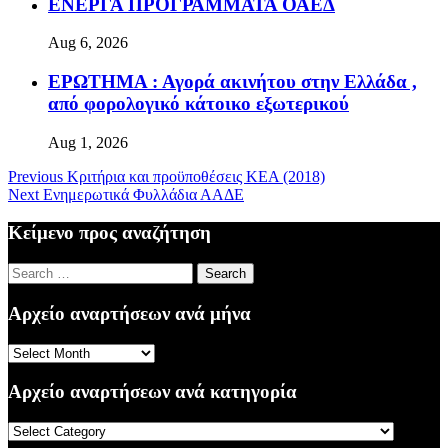
ΕΝΕΡΓΑ ΠΡΟΓΡΑΜΜΑΤΑ ΟΑΕΔ
Aug 6, 2026
ΕΡΩΤΗΜΑ : Αγορά ακινήτου στην Ελλάδα ,
από φορολογικό κάτοικο εξωτερικού
Aug 1, 2026
Previous
Κριτήρια και προϋποθέσεις ΚΕΑ (2018)
Next
Ενημερωτικά Φυλλάδια ΑΑΔΕ
Κείμενο προς αναζήτηση
Search
for:
Αρχείο αναρτήσεων ανά μήνα
Αρχείο
αναρτήσεων
ανά
Αρχείο αναρτήσεων ανά κατηγορία
μήνα
Αρχείο
αναρτήσεων