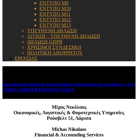
ΕΝΤΥΠΟ Μ9
ΕΝΤΥΠΟ Μ10
ΕΝΤΥΠΟ Μ11
ΕΝΤΥΠΟ Μ12
ΕΝΤΥΠΟ Μ13
ΥΠΕΥΘΥΝΗ ΔΗΛΩΣΗ
ΑΙΤΗΣΗ – ΥΠΕΥΘΥΝΗ ΔΗΛΩΣΗ
ΔΗΛΩΣΗ GDPR
ΧΡΗΣΙΜΟΙ ΣΥΝΔΕΣΜΟΙ
ΠΟΛΙΤΙΚΗ ΑΠΟΡΡΗΤΟΥ
ΕΡΓΑΣΙΑΣ
ΕΝΗΜΕΡΩΣΗ:
ορολογικά κίνητρα προσέλκυσης φορολογικών κατοίκων εξωτερ
ΝΕΡΓΑ ΠΡΟΓΡΑΜΜΑΤΑ ΟΑΕΔ
August 6, 2026
Μίχας Νικόλαος
Οικονομικές, Λογιστικές & Φοροτεχνικές Υπηρεσίες
Ρούσβελτ 51, Λάρισα
Michas Nikolaos
Financial & Accounding Services