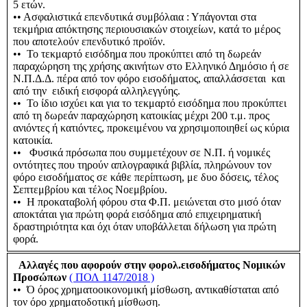
5 ετών.
•• Ασφαλιστικά επενδυτικά συμβόλαια : Υπάγονται στα
τεκμήρια απόκτησης περιουσιακών στοιχείων, κατά το μέρος
που αποτελούν επενδυτικό προϊόν.
•• Το τεκμαρτό εισόδημα που προκύπτει από τη δωρεάν
παραχώρηση της χρήσης ακινήτων στο Ελληνικό Δημόσιο ή σε
Ν.Π.Δ.Δ. πέρα από τον φόρο εισοδήματος, απαλλάσσεται και
από την ειδική εισφορά αλληλεγγύης.
•• Το ίδιο ισχύει και για το τεκμαρτό εισόδημα που προκύπτει
από τη δωρεάν παραχώρηση κατοικίας μέχρι 200 τ.μ. προς
ανιόντες ή κατιόντες, προκειμένου να χρησιμοποιηθεί ως κύρια
κατοικία.
•• Φυσικά πρόσωπα που συμμετέχουν σε Ν.Π. ή νομικές
οντότητες που τηρούν απλογραφικά βιβλία, πληρώνουν τον
φόρο εισοδήματος σε κάθε περίπτωση, με δυο δόσεις, τέλος
Σεπτεμβρίου και τέλος Νοεμβρίου.
•• Η προκαταβολή φόρου στα Φ.Π. μειώνεται στο μισό όταν
αποκτάται για πρώτη φορά εισόδημα από επιχειρηματική
δραστηριότητα και όχι όταν υποβάλλεται δήλωση για πρώτη
φορά.
Αλλαγές που αφορούν στην φορολ.εισοδήματος Νομικών
Προσώπων
( ΠΟΛ 1147/2018 )
•• Ό όρος χρηματοοικονομική μίσθωση, αντικαθίσταται από
τον όρο χρηματοδοτική μίσθωση.