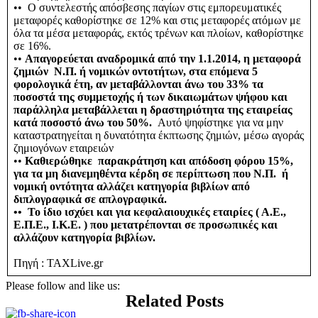
•• Ο συντελεστής απόσβεσης παγίων στις εμπορευματικές
μεταφορές καθορίστηκε σε 12% και στις μεταφορές ατόμων με
όλα τα μέσα μεταφοράς, εκτός τρένων και πλοίων, καθορίστηκε
σε 16%.
••
Απαγορεύεται αναδρομικά από την 1.1.2014, η μεταφορά
ζημιών Ν.Π. ή νομικών οντοτήτων, στα επόμενα 5
φορολογικά έτη, αν μεταβάλλονται άνω του 33% τα
ποσοστά της συμμετοχής ή των δικαιωμάτων ψήφου και
παράλληλα μεταβάλλεται η δραστηριότητα της εταιρείας
κατά ποσοστό άνω του 50%.
Αυτό ψηφίστηκε για να μην
καταστρατηγείται η δυνατότητα έκπτωσης ζημιών, μέσω αγοράς
ζημιογόνων εταιρειών
••
Καθιερώθηκε παρακράτηση και απόδοση φόρου 15%,
για τα μη διανεμηθέντα κέρδη σε περίπτωση που Ν.Π. ή
νομική οντότητα αλλάζει κατηγορία βιβλίων από
διπλογραφικά σε απλογραφικά.
•• Το ίδιο ισχύει και για κεφαλαιουχικές εταιρίες ( Α.Ε.,
Ε.Π.Ε., Ι.Κ.Ε. ) που μετατρέπονται σε προσωπικές και
αλλάζουν κατηγορία βιβλίων.
Πηγή : TAXLive.gr
Please follow and like us:
Related Posts