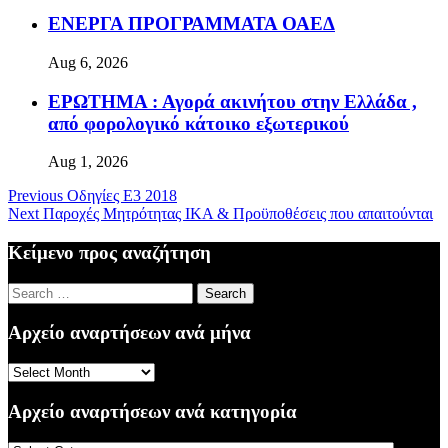
ΕΝΕΡΓΑ ΠΡΟΓΡΑΜΜΑΤΑ ΟΑΕΔ
Aug 6, 2026
ΕΡΩΤΗΜΑ : Αγορά ακινήτου στην Ελλάδα ,
από φορολογικό κάτοικο εξωτερικού
Aug 1, 2026
Previous
Οδηγίες Ε3 2018
Next
Παροχές Μητρότητας ΙΚΑ & Προϋποθέσεις που απαιτούνται
Κείμενο προς αναζήτηση
Search
for:
Αρχείο αναρτήσεων ανά μήνα
Αρχείο
αναρτήσεων
ανά
Αρχείο αναρτήσεων ανά κατηγορία
μήνα