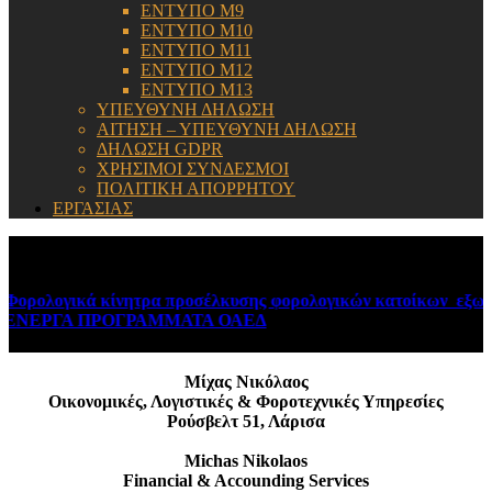
ΕΝΤΥΠΟ Μ9
ΕΝΤΥΠΟ Μ10
ΕΝΤΥΠΟ Μ11
ΕΝΤΥΠΟ Μ12
ΕΝΤΥΠΟ Μ13
ΥΠΕΥΘΥΝΗ ΔΗΛΩΣΗ
ΑΙΤΗΣΗ – ΥΠΕΥΘΥΝΗ ΔΗΛΩΣΗ
ΔΗΛΩΣΗ GDPR
ΧΡΗΣΙΜΟΙ ΣΥΝΔΕΣΜΟΙ
ΠΟΛΙΤΙΚΗ ΑΠΟΡΡΗΤΟΥ
ΕΡΓΑΣΙΑΣ
ΕΝΗΜΕΡΩΣΗ:
ορολογικά κίνητρα προσέλκυσης φορολογικών κατοίκων εξωτερ
ΝΕΡΓΑ ΠΡΟΓΡΑΜΜΑΤΑ ΟΑΕΔ
August 6, 2026
Μίχας Νικόλαος
Οικονομικές, Λογιστικές & Φοροτεχνικές Υπηρεσίες
Ρούσβελτ 51, Λάρισα
Michas Nikolaos
Financial & Accounding Services