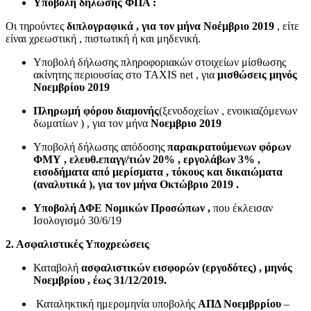
Υποβολή δήλωσης ΦΠΑ :
Οι τηρούντες
διπλογραφικά , για τον μήνα Νοέμβριο 2019
, είτε
είναι χρεωστική , πιστωτική ή και μηδενική.
Υποβολή δήλωσης πληροφοριακών στοιχείων μίσθωσης
ακίνητης περιουσίας στο TAXIS net , για
μισθώσεις μηνός
Νοεμβρίου 2019
Πληρωμή φόρου διαμονής
(ξενοδοχείων , ενοικιαζόμενων
δωματίων ) , για τον μήνα
Νοεμβριο 2019
Υποβολή δήλωσης απόδοσης
παρακρατούμενων φόρων
ΦΜΥ , ελευθ.επαγγ/τιών 20% , εργολάβων 3% ,
εισοδήματα από μερίσματα , τόκους και δικαιώματα
(αναλυτικά ), για τον μήνα Οκτώβριο 2019 .
Υποβολή ΔΦΕ Νομικών Προσώπων ,
που έκλεισαν
Ισολογισμό 30/6/19
2. Ασφαλιστικές Υποχρεώσεις
Καταβολή
ασφαλιστικών εισφορών (εργοδότες) , μηνός
Νοεμβρίου , έως 31/12/2019.
Καταληκτική ημερομηνία υποβολής
ΑΠΔ Νοεμβρρίου
–