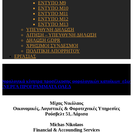
ΕΝΤΥΠΟ Μ9
ΕΝΤΥΠΟ Μ10
ΕΝΤΥΠΟ Μ11
ΕΝΤΥΠΟ Μ12
ΕΝΤΥΠΟ Μ13
ΥΠΕΥΘΥΝΗ ΔΗΛΩΣΗ
ΑΙΤΗΣΗ – ΥΠΕΥΘΥΝΗ ΔΗΛΩΣΗ
ΔΗΛΩΣΗ GDPR
ΧΡΗΣΙΜΟΙ ΣΥΝΔΕΣΜΟΙ
ΠΟΛΙΤΙΚΗ ΑΠΟΡΡΗΤΟΥ
ΕΡΓΑΣΙΑΣ
ΕΝΗΜΕΡΩΣΗ:
ρολογικά κίνητρα προσέλκυσης φορολογικών κατοίκων εξωτερ
ΝΕΡΓΑ ΠΡΟΓΡΑΜΜΑΤΑ ΟΑΕΔ
August 6, 2026
Μίχας Νικόλαος
Οικονομικές, Λογιστικές & Φοροτεχνικές Υπηρεσίες
Ρούσβελτ 51, Λάρισα
Michas Nikolaos
Financial & Accounding Services