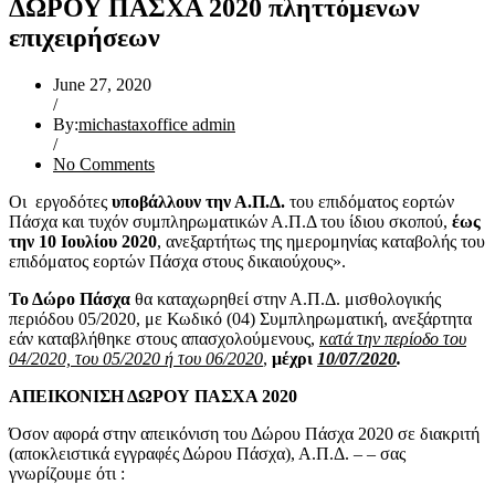
ΔΩΡΟΥ ΠΑΣΧΑ 2020 πληττόμενων
επιχειρήσεων
June 27, 2020
/
By:
michastaxoffice admin
/
No Comments
Οι εργοδότες
υποβάλλουν την Α.Π.Δ.
του επιδόματος εορτών
Πάσχα και τυχόν συμπληρωματικών Α.Π.Δ του ίδιου σκοπού,
έως
την 10 Ιουλίου 2020
, ανεξαρτήτως της ημερομηνίας καταβολής του
επιδόματος εορτών Πάσχα στους δικαιούχους».
Το Δώρο Πάσχα
θα καταχωρηθεί στην Α.Π.Δ. μισθολογικής
περιόδου 05/2020, με Κωδικό (04) Συμπληρωματική, ανεξάρτητα
εάν καταβλήθηκε στους απασχολούμενους,
κατά την περίοδο του
04/2020, του 05/2020 ή του 06/2020
,
μέχρι
10/07/2020
.
ΑΠΕΙΚΟΝΙΣΗ ΔΩΡΟΥ ΠΑΣΧΑ 2020
Όσον αφορά στην απεικόνιση του Δώρου Πάσχα 2020 σε διακριτή
(αποκλειστικά εγγραφές Δώρου Πάσχα), Α.Π.Δ. – – σας
γνωρίζουμε ότι :