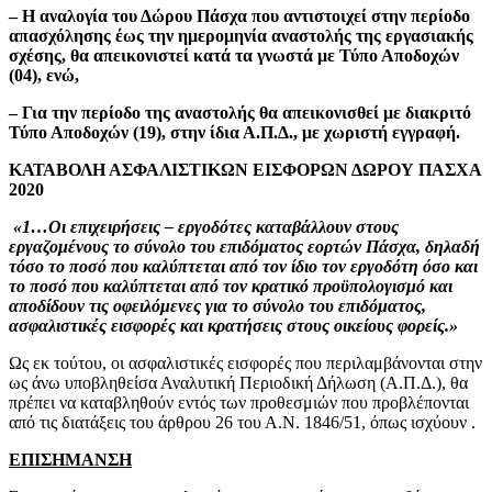
– Η αναλογία του Δώρου Πάσχα που αντιστοιχεί στην περίοδο
απασχόλησης έως την ημερομηνία αναστολής της εργασιακής
σχέσης, θα απεικονιστεί κατά τα γνωστά με Τύπο Αποδοχών
(04), ενώ,
– Για την περίοδο της αναστολής θα απεικονισθεί με διακριτό
Τύπο Αποδοχών (19), στην ίδια Α.Π.Δ., με χωριστή εγγραφή.
KΑΤΑΒΟΛΗ ΑΣΦΑΛΙΣΤΙΚΩΝ ΕΙΣΦΟΡΩΝ ΔΩΡΟΥ ΠΑΣΧΑ
2020
«1…Οι επιχειρήσεις – εργοδότες καταβάλλουν στους
εργαζομένους το σύνολο του επιδόματος εορτών Πάσχα, δηλαδή
τόσο το ποσό που καλύπτεται από τον ίδιο τον εργοδότη όσο και
το ποσό που καλύπτεται από τον κρατικό προϋπολογισμό και
αποδίδουν τις οφειλόμενες για το σύνολο του επιδόματος,
ασφαλιστικές εισφορές και κρατήσεις στους οικείους φορείς.»
Ως εκ τούτου, οι ασφαλιστικές εισφορές που περιλαμβάνονται στην
ως άνω υποβληθείσα Αναλυτική Περιοδική Δήλωση (Α.Π.Δ.), θα
πρέπει να καταβληθούν εντός των προθεσμιών που προβλέπονται
από τις διατάξεις του άρθρου 26 του Α.Ν. 1846/51, όπως ισχύουν .
ΕΠΙΣΗΜΑΝΣΗ