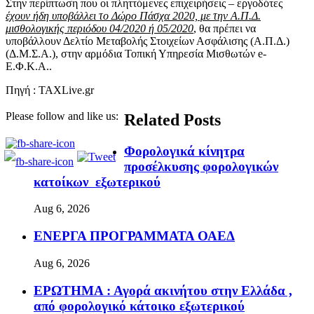
Στην περίπτωση που οι πληττόμενες επιχειρήσεις – εργοδότες
έχουν ήδη υποβάλλει το Δώρο Πάσχα 2020, με την Α.Π.Δ.
μισθολογικής περιόδου 04/2020 ή 05/2020
, θα πρέπει να
υποβάλλουν Δελτίο Μεταβολής Στοιχείων Ασφάλισης (Α.Π.Δ.)
(Δ.Μ.Σ.Α.), στην αρμόδια Τοπική Υπηρεσία Μισθωτών e-
Ε.Φ.Κ.Α..
Πηγή : TAXLive.gr
Please follow and like us:
Related Posts
Φορολογικά κίνητρα
προσέλκυσης φορολογικών
κατοίκων εξωτερικού
Aug 6, 2026
ΕΝΕΡΓΑ ΠΡΟΓΡΑΜΜΑΤΑ ΟΑΕΔ
Aug 6, 2026
ΕΡΩΤΗΜΑ : Αγορά ακινήτου στην Ελλάδα ,
από φορολογικό κάτοικο εξωτερικού