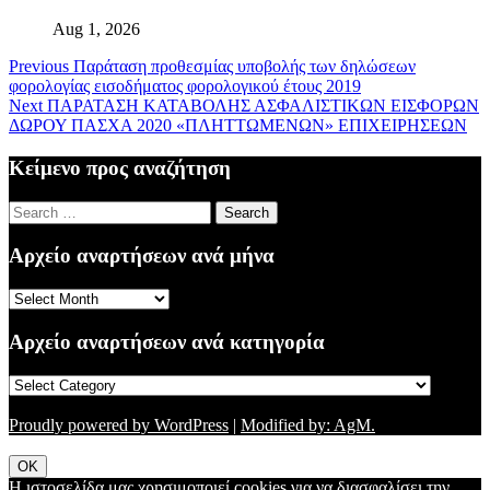
Aug 1, 2026
Previous
Παράταση προθεσμίας υποβολής των δηλώσεων
φορολογίας εισοδήματος φορολογικού έτους 2019
Next
ΠΑΡΑΤΑΣΗ ΚΑΤΑΒΟΛΗΣ ΑΣΦΑΛΙΣΤΙΚΩΝ ΕΙΣΦΟΡΩΝ
ΔΩΡΟΥ ΠΑΣΧΑ 2020 «ΠΛΗΤΤΩΜΕΝΩΝ» ΕΠΙΧΕΙΡΗΣΕΩΝ
Κείμενο προς αναζήτηση
Search
for:
Αρχείο αναρτήσεων ανά μήνα
Αρχείο
αναρτήσεων
ανά
Αρχείο αναρτήσεων ανά κατηγορία
μήνα
Αρχείο
αναρτήσεων
ανά
Proudly powered by WordPress
|
Modified by: AgM.
κατηγορία
OK
Η ιστοσελίδα μας χρησιμοποιεί cookies για να διασφαλίσει την