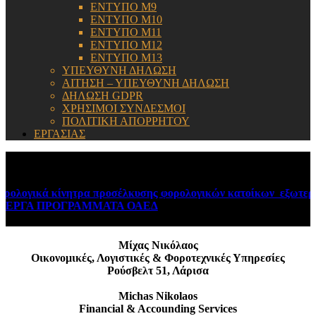
ΕΝΤΥΠΟ Μ9
ΕΝΤΥΠΟ Μ10
ΕΝΤΥΠΟ Μ11
ΕΝΤΥΠΟ Μ12
ΕΝΤΥΠΟ Μ13
ΥΠΕΥΘΥΝΗ ΔΗΛΩΣΗ
ΑΙΤΗΣΗ – ΥΠΕΥΘΥΝΗ ΔΗΛΩΣΗ
ΔΗΛΩΣΗ GDPR
ΧΡΗΣΙΜΟΙ ΣΥΝΔΕΣΜΟΙ
ΠΟΛΙΤΙΚΗ ΑΠΟΡΡΗΤΟΥ
ΕΡΓΑΣΙΑΣ
ΕΝΗΜΕΡΩΣΗ:
ολογικά κίνητρα προσέλκυσης φορολογικών κατοίκων εξωτερικ
ΕΡΓΑ ΠΡΟΓΡΑΜΜΑΤΑ ΟΑΕΔ
August 6, 2026
Μίχας Νικόλαος
Οικονομικές, Λογιστικές & Φοροτεχνικές Υπηρεσίες
Ρούσβελτ 51, Λάρισα
Michas Nikolaos
Financial & Accounding Services