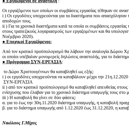
● Εργαζόμενοι σε αναστολή
:
Οι εργαζόμενοι των οποίων οι συμβάσεις εργασίας τέθηκαν σε ανα
i ) Οι εργοδότες υποχρεούνται για τα διαστήματα που απασχόλησαν
αποδοχών τους.
ii ) Για τα χρονικά διαστήματα κατά τα οποία οι συμβάσεις εργασ
στους τραπεζικούς λογαριασμούς των εργαζομένων και θα υπολογιστ
Νοέμβριο 2020).
● Εποχικοί Εργαζόμενοι:
Από τον κρατικό προϋπολογισμό θα λάβουν την αναλογία Δώρου Χρι
οι οποίοι υπέβαλαν μονομερείς δηλώσεις αναστολής, για το διάστημ
● Πρόγραμμα ΣΥΝ-ΕΡΓΑΣΙΑ
:
το Δώρο Χριστουγέννων θα καταβληθεί ως εξής:
i ) οι εργοδότες υποχρεούνται να καταβάλουν μέχρι την 21η.12.20
ΣΥΝ-ΕΡΓΑΣΙΑ
ii ) από τον κρατικό προϋπολογισμό θα καταβληθεί απευθείας στου
ενίσχυσης που έλαβαν για το χρονικό διάστημα υπαγωγής τους στο 
iii ) Η καταβολή θα γίνει σε δύο φάσεις:
α. για το έως την 30η.11.2020 διάστημα υπαγωγής, η καταβολή πραγ
β. για το διάστημα υπαγωγής από 1.12.2020 έως 31.12.2020, η κατα
Νικόλαος Γ.Μίχας