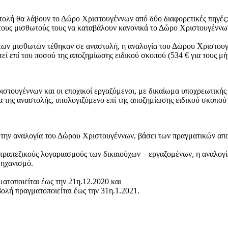
στολή θα λάβουν το Δώρο Χριστουγέννων από δύο διαφορετικές πηγές
 τους μισθωτούς τους να καταβάλουν κανονικά το Δώρο Χριστουγέννω
ίας των μισθωτών τέθηκαν σε αναστολή, η αναλογία του Δώρου Χριστο
εί επί του ποσού της αποζημίωσης ειδικού σκοπού (534 € για τους μ
στουγέννων και οι εποχικοί εργαζόμενοι, με δικαίωμα υποχρεωτικής
α της αναστολής, υπολογιζόμενο επί της αποζημίωσης ειδικού σκοπού 
20 την αναλογία του Δώρου Χριστουγέννων, βάσει των πραγματικών α
ς τραπεζικούς λογαριασμούς των δικαιούχων – εργαζομένων, η αναλο
μηχανισμό.
ματοποιείται έως την 21η.12.2020 και
βολή πραγματοποιείται έως την 31η.1.2021.