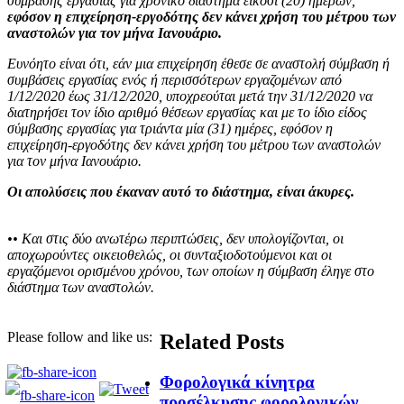
σύμβασης εργασίας για χρονικό διάστημα είκοσι (20) ημερών,
εφόσον η επιχείρηση-εργοδότης δεν κάνει χρήση του μέτρου των
αναστολών για τον μήνα Ιανουάριο.
Ευνόητο είναι ότι, εάν μια επιχείρηση έθεσε σε αναστολή σύμβαση ή
συμβάσεις εργασίας ενός ή περισσότερων εργαζομένων από
1/12/2020 έως 31/12/2020, υποχρεούται μετά την 31/12/2020 να
διατηρήσει τον ίδιο αριθμό θέσεων εργασίας και με το ίδιο είδος
σύμβασης εργασίας για τριάντα μία (31) ημέρες, εφόσον η
επιχείρηση-εργοδότης δεν κάνει χρήση του μέτρου των αναστολών
για τον μήνα Ιανουάριο.
Οι απολύσεις που έκαναν αυτό το διάστημα, είναι άκυρες.
•• Και στις δύο ανωτέρω περιπτώσεις, δεν υπολογίζονται, οι
αποχωρούντες οικειοθελώς, οι συνταξιοδοτούμενοι και οι
εργαζόμενοι ορισμένου χρόνου, των οποίων η σύμβαση έληγε στο
διάστημα των αναστολών.
Please follow and like us:
Related Posts
Φορολογικά κίνητρα
προσέλκυσης φορολογικών