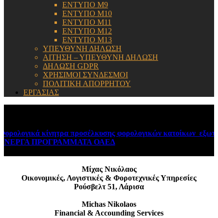
ΕΝΤΥΠΟ Μ9
ΕΝΤΥΠΟ Μ10
ΕΝΤΥΠΟ Μ11
ΕΝΤΥΠΟ Μ12
ΕΝΤΥΠΟ Μ13
ΥΠΕΥΘΥΝΗ ΔΗΛΩΣΗ
ΑΙΤΗΣΗ – ΥΠΕΥΘΥΝΗ ΔΗΛΩΣΗ
ΔΗΛΩΣΗ GDPR
ΧΡΗΣΙΜΟΙ ΣΥΝΔΕΣΜΟΙ
ΠΟΛΙΤΙΚΗ ΑΠΟΡΡΗΤΟΥ
ΕΡΓΑΣΙΑΣ
ΕΝΗΜΕΡΩΣΗ:
ρολογικά κίνητρα προσέλκυσης φορολογικών κατοίκων εξωτερι
ΕΡΓΑ ΠΡΟΓΡΑΜΜΑΤΑ ΟΑΕΔ
August 6, 2026
Μίχας Νικόλαος
Οικονομικές, Λογιστικές & Φοροτεχνικές Υπηρεσίες
Ρούσβελτ 51, Λάρισα
Michas Nikolaos
Financial & Accounding Services