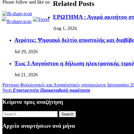
Please follow and like us:
Related Posts
ΕΡΩΤΗΜΑ : Αγορά ακινήτου στη
Aug 1, 2026
Αγρότες: Ψηφιακό δελτίο αποστολής και διαβί
Jul 29, 2026
Έως 3 Αυγούστου η δήλωση ηλεκτρονικής τιμολ
Jul 21, 2026
Previous
Φορολογικές και Ασφαλιστικές υποχρεώσεις Ιανουαρίου 2
Next
Επιστρεπτέα Προκαταβολή-παράταση
Κείμενο προς αναζήτηση
Search
for:
Αρχείο αναρτήσεων ανά μήνα