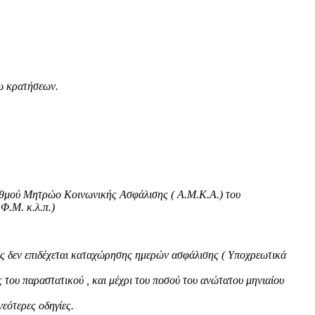
ρω κρατήσεων.
ιθμού Μητρώο Κοινωνικής Ασφάλισης ( Α.Μ.Κ.Α.) του
Μ. κ.λ.π.)
ος δεν επιδέχεται καταχώρησης ημερών ασφάλισης ( Υποχρεωτικά
του παραστατικού , και μέχρι του ποσού του ανώτατου μηνιαίου
εότερες οδηγίες.