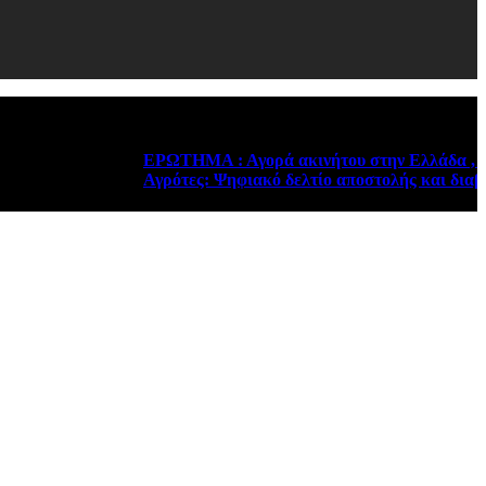
ΕΡΩΤΗΜΑ : Αγορά ακινήτου στην Ελλάδα , από φορο
Αγρότες: Ψηφιακό δελτίο αποστολής και διαβίβαση