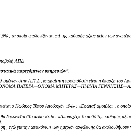
,6% , τα οποία υπολογίζονται επί της καθαρής αξίας μείον των ανωτέ
 υποβολή ΑΠΔ
αστατικά παρεχόμενων υπηρεσιών”.
λισμένων στην Α.Π.Δ., απαραίτητη προϋπόθεση είναι η ύπαρξη του Αρ
–ΟΝΟΜΑ–ΟΝΟΜΑ ΠΑΤΕΡΑ—ΟΝΟΜΑ ΜΗΤΕΡΑΣ—ΗΜ/ΝΙΑ ΓΕΝΝΗΣΗΣ—Α.Φ.
ιείται ο Κωδικός Τύπου Αποδοχών «94» : «Εφάπαξ αμοιβές» , ο οποί
α δηλώνεται στο πεδίο «39» : «Αποδοχές» το ποσό της καθαρής αξίας 
6.
ση , ενώ για την απεικόνιση των ημερών ασφάλισης θα ακολουθήσουν ν