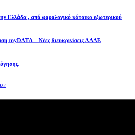
ν Ελλάδα , από φορολογικό κάτοικο εξωτερικού
βαση myDATA – Νέες διευκρινίσεις ΑΑΔΕ
όγησης.
022