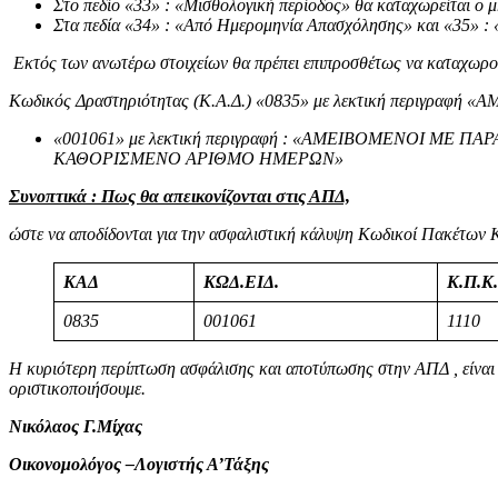
Στο πεδίο «33» : «Μισθολογική περίοδος» θα καταχωρείται ο 
Στα πεδία «34» : «Από Ημερομηνία Απασχόλησης» και «35» : 
Εκτός των ανωτέρω στοιχείων θα πρέπει επιπροσθέτως να καταχωρού
Κωδικός Δραστηριότητας (Κ.Α.Δ.) «0835» με λεκτική περι
«001061» με λεκτική περιγραφή : «ΑΜΕΙΒΟΜΕΝΟΙ Μ
ΚΑΘΟΡΙΣΜΕΝΟ ΑΡΙΘΜΟ ΗΜΕΡΩΝ»
Συνοπτικά : Πως θα απεικονίζονται στις ΑΠΔ,
ώστε να αποδίδονται για την ασφαλιστική κάλυψη Κωδικοί Πακέτων 
ΚΑΔ
ΚΩΔ.ΕΙΔ.
Κ.Π.Κ.
0835
001061
1110
Η κυριότερη περίπτωση ασφάλισης και αποτύπωσης στην ΑΠΔ , είναι η
οριστικοποιήσουμε.
Νικόλαος Γ.Μίχας
Οικονομολόγος –Λογιστής Α’Τάξης