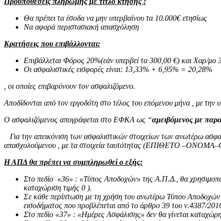
Προυποθέσεις πληρωμής με τίτλο κτήσης :
Θα πρέπει τα έσοδα να μην υπερβαίνου τα 10.000€ ετησίως
Να αφορά περιστασιακή απασχόληση
Κρατήσεις που επιβάλλονται:
Επιβάλλεται Φόρος 20%(εάν υπερβεί τα 300,00 €) και Χαρ/μο 3
Οι ασφαλιστικές εισφορές είναι: 13,33% + 6,95% = 20,28%
, οι οποίες επιβαρύνουν τον ασφαλιζόμενο.
Αποδίδονται από τον εργοδότη στο τέλος του επόμενου μήνα , με την
Ο ασφαλιζόμενος απογράφεται στο ΕΦΚΑ ως “
αμειβόμενος με παρ
Για την απεικόνιση των ασφαλιστικών στοιχείων των ανωτέρω ασφα
απασχολούμενου , με τα στοιχεία ταυτότητας (ΕΠΙΘΕΤΟ 
Η ΑΠΔ θα πρέπει να συμπληρωθεί ο εξής:
Στο πεδίο «36» : «Τύπος Αποδοχών» της Α.Π.Δ., θα χρησιμοπο
καταχώριση τιμής 0 ).
Σε κάθε περίπτωση με τη χρήση του ανωτέρω Τύπου Αποδοχών θ
εισοδήματος που προβλέπεται από το άρθρο 39 του ν.4387/201
Στο πεδίο «37» : «Ημέρες Ασφάλισης» δεν θα γίνεται καταχώρη