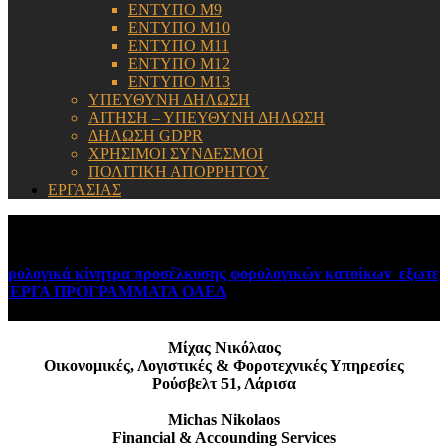
ΕΝΤΥΠΟ Μ9
ΕΝΤΥΠΟ Μ10
ΕΝΤΥΠΟ Μ11
ΕΝΤΥΠΟ Μ12
ΕΝΤΥΠΟ Μ13
ΥΠΕΥΘΥΝΗ ΔΗΛΩΣΗ
ΑΙΤΗΣΗ – ΥΠΕΥΘΥΝΗ ΔΗΛΩΣΗ
ΔΗΛΩΣΗ GDPR
ΧΡΗΣΙΜΟΙ ΣΥΝΔΕΣΜΟΙ
ΠΟΛΙΤΙΚΗ ΑΠΟΡΡΗΤΟΥ
ΕΡΓΑΣΙΑΣ
ΕΝΗΜΕΡΩΣΗ:
λογικά κίνητρα προσέλκυσης φορολογικών κατοίκων εξωτερικο
ΡΓΑ ΠΡΟΓΡΑΜΜΑΤΑ ΟΑΕΔ
August 6, 2026
Μίχας Νικόλαος
Οικονομικές, Λογιστικές & Φοροτεχνικές Υπηρεσίες
Ρούσβελτ 51, Λάρισα
Michas Nikolaos
Financial & Accounding Services