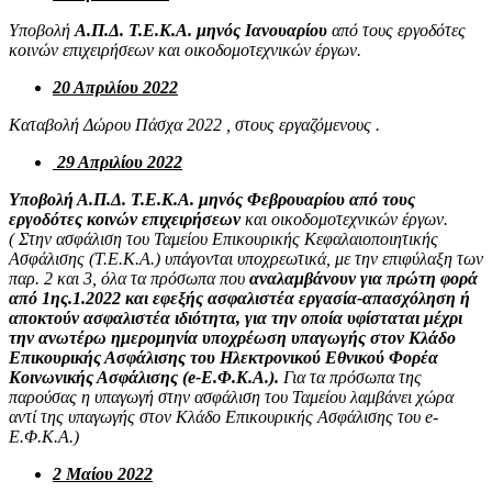
Υποβολή
Α.Π.Δ. Τ.Ε.Κ.Α. μηνός Ιανουαρίου
από τους εργοδότες
κοινών επιχειρήσεων και οικοδομοτεχνικών έργων.
20 Απριλίου 2022
Καταβολή Δώρου Πάσχα 2022 , στους εργαζόμενους .
29 Απριλίου 2022
Υποβολή Α.Π.Δ. Τ.Ε.Κ.Α. μηνός Φεβρουαρίου από τους
εργοδότες κοινών
επιχειρήσεων
και οικοδομοτεχνικών έργων.
( Στην ασφάλιση του Ταμείου Επικουρικής Κεφαλαιοποιητικής
Ασφάλισης (Τ.Ε.Κ.Α.) υπάγονται υποχρεωτικά, με την επιφύλαξη των
παρ. 2 και 3, όλα τα πρόσωπα που
αναλαμβάνουν για πρώτη φορά
από 1ης.1.2022 και εφεξής ασφαλιστέα εργασία-απασχόληση ή
αποκτούν ασφαλιστέα ιδιότητα, για την οποία υφίσταται μέχρι
την ανωτέρω ημερομηνία υποχρέωση υπαγωγής στον Κλάδο
Επικουρικής Ασφάλισης του Ηλεκτρονικού Εθνικού Φορέα
Κοινωνικής Ασφάλισης (e-Ε.Φ.Κ.Α.).
Για τα πρόσωπα της
παρούσας η υπαγωγή στην ασφάλιση του Ταμείου λαμβάνει χώρα
αντί της υπαγωγής στον Κλάδο Επικουρικής Ασφάλισης του e-
Ε.Φ.Κ.Α.)
2 Μαίου 2022