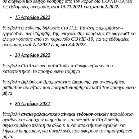
σε διαγνωστικό έλεγχο νόσησης από τον κορωνοϊό COVID-19, για
τις εβδομάδες αναφοράς
από 15.11.2021 έως και 6.2.2022.
15 Απριλίου 2022
Υποβολή υπεύθυνης δήλωσης στο Π.Σ. Εργάνη επιχειρήσεων-
εργοδοτών, περί τήρησης της υποχρέωσης υποβολής σε διαγνωστικό
έλεγχο νόσησης από τον κορωνοϊό COVID-19, για τις εβδομάδες
αναφοράς
από 7.2.2022 έως και 3.4.2022.
20 Απριλίου 2022
Υποβολή στο Taxisnet, καταστάσεων συμφωνητικών που
καταρτίστηκαν το προηγούμενο τρίμηνο
Υποβολή Δηλώσεων Βραχυχρόνιας Διαμονής, για αναχωρήσεις
μισθωτών ακινήτων που πραγματοποιήθηκαν κατά τον προηγούμενο
μήνα
26 Απρίλιος 2022
Υποβολή
ανακεφαλαιωτικού πίνακα ενδοκοινοτικών
παραδόσεων
αγαθών και παροχών υπηρεσιών – αποθεμάτων στη διάθεση
συγκεκριμένου πελάτη σε άλλο κ-μ και αποκτήσεων αγαθών και
λήψεων υπηρεσιών, για συναλλαγές που αφορούν τον προηγούμενο
μήνα.