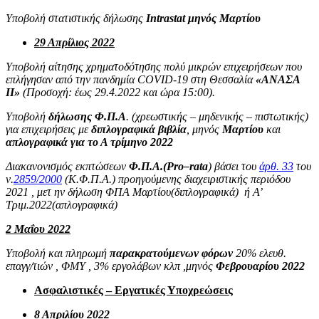
Υποβολή στατιστικής δήλωσης
Intrastat μηνός Μαρτίου
29 Απρίλιος 2022
Υποβολή αίτησης χρηματοδότησης πολύ μικρών επιχειρήσεων που
επλήγησαν από την πανδημία COVID-19 στη Θεσσαλία
«ΑΝΑΣΑ
ΙΙ»
(Προσοχή: έως 29.4.2022 και ώρα 15:00).
Υποβολή
δήλωσης Φ.Π.Α
. (χρεωστικής – μηδενικής – πιστωτικής)
για επιχειρήσεις με
διπλογραφικά βιβλία
, μηνός
Μαρτίου
και
απλογραφικά για το Α τρίμηνο 2022
Διακανονισμός εκπτώσεων
Φ.Π.Α.(
Pro
–
rata
) βάσει του
άρθ. 33
του
ν.
2859/2000
(Κ.Φ.Π.Α.) προηγούμενης διαχειριστικής περιόδου
2021 , μετ ην δήλωση ΦΠΑ Μαρτίου(διπλογραφικά) ή Α’
Τριμ.2022(απλογραφικά)
2 Μαΐου 2022
Υποβολή και πληρωμή
παρακρατούμενων φόρων
20% ελευθ.
επαγγ/τιών , ΦΜΥ , 3% εργολάβων κλπ ,μηνός
Φεβρουαρίου 2022
Ασφαλιστικές – Εργατικές Υποχρεώσεις
8 Απριλίου 2022