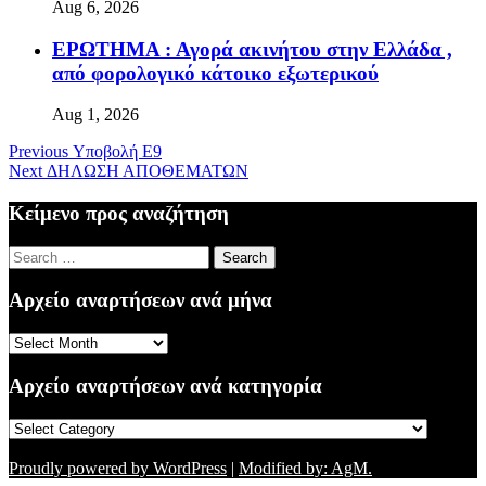
Aug 6, 2026
ΕΡΩΤΗΜΑ : Αγορά ακινήτου στην Ελλάδα ,
από φορολογικό κάτοικο εξωτερικού
Aug 1, 2026
Previous
Υποβολή Ε9
Next
ΔΗΛΩΣΗ ΑΠΟΘΕΜΑΤΩΝ
Κείμενο προς αναζήτηση
Search
for:
Αρχείο αναρτήσεων ανά μήνα
Αρχείο
αναρτήσεων
ανά
Αρχείο αναρτήσεων ανά κατηγορία
μήνα
Αρχείο
αναρτήσεων
ανά
Proudly powered by WordPress
|
Modified by: AgM.
κατηγορία