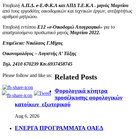
Υποβολή
Α.Π.Δ. e-Ε.Φ.Κ.Α και ΑΠΔ Τ.Ε.Κ.Α . μηνός Μαρτίου
από τους εργοδότες οικοδομικών και τεχνικών έργων, ανεξαρτήτως
αριθμού μητρώου.
Υποβολή εντύπου
Ε12 «e-Οικοδομώ Απογραφικό
» για το
απασχολούμενο προσωπικό μηνός
Μαρτίου 2022.
E
πιμέλεια:
Νικόλαος Γ.Μίχας
Οικονομολόγος – Λογιστής Α’ Τάξης
Τηλ. 2410 670239 Κιν.6937458745
Please follow and like us:
Related Posts
Φορολογικά κίνητρα
προσέλκυσης φορολογικών
κατοίκων εξωτερικού
Aug 6, 2026
ΕΝΕΡΓΑ ΠΡΟΓΡΑΜΜΑΤΑ ΟΑΕΔ