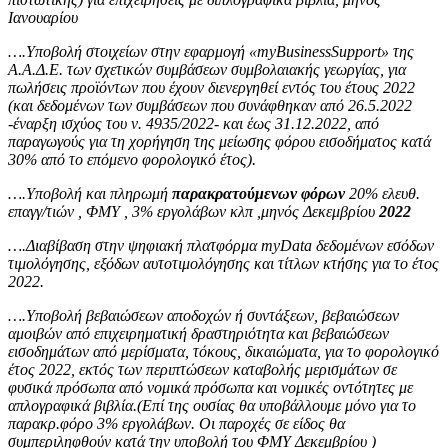
Ιανουαρίου
….Υποβολή στοιχείων στην εφαρμογή «myBusinessSupport» της
Α.Α.Δ.Ε. των σχετικών συμβάσεων συμβολαιακής γεωργίας, για
πωλήσεις προϊόντων που έχουν διενεργηθεί εντός του έτους 2022
(και δεδομένων των συμβάσεων που συνάφθηκαν από 26.5.2022
-έναρξη ισχύος του ν. 4935/2022- και έως 31.12.2022, από
παραγωγούς για τη χορήγηση της μείωσης φόρου εισοδήματος κατά
30% από το επόμενο φορολογικό έτος).
….Υποβολή και πληρωμή
παρακρατούμενων φόρων
20% ελευθ.
επαγγ/τιών , ΦΜΥ , 3% εργολάβων κλπ ,μηνός Δεκεμβρίου
2022
….Διαβίβαση στην ψηφιακή πλατφόρμα myData δεδομένων εσόδων
τιμολόγησης, εξόδων αυτοτιμολόγησης και τίτλων κτήσης για το έτος
2022.
….Υποβολή βεβαιώσεων αποδοχών ή συντάξεων, βεβαιώσεων
αμοιβών από επιχειρηματική δραστηριότητα και βεβαιώσεων
εισοδημάτων από μερίσματα, τόκους, δικαιώματα, για το φορολογικό
έτος 2022, εκτός των περιπτώσεων καταβολής μερισμάτων σε
φυσικά πρόσωπα από νομικά πρόσωπα και νομικές οντότητες με
απλογραφικά βιβλία.(Επί της ουσίας θα υποβάλλουμε μόνο για το
παρακρ.φόρο 3% εργολάβων. Οι παροχές σε είδος θα
συμπεριληφθούν κατά την υποβολή του ΦΜΥ Δεκεμβρίου )