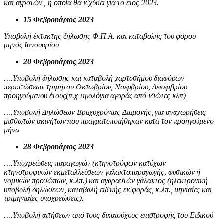
και αγροτών , η οποία θα ισχύσει για το ετος 2023.
15 Φεβρουάριος 2023
Υποβολή έκτακτης δήλωσης Φ.Π.Α. και καταβολής του φόρου
μηνός Ιανουαρίου
20 Φεβρουάριος 2023
….Υποβολή δήλωσης και καταβολή χαρτοσήμου διαφόρων
περιπτώσεων τριμήνου Οκτωβρίου, Νοεμβρίου, Δεκεμβρίου
προηγούμενου έτους(π.χ τιμολόγια αγοράς από ιδιώτες κλπ)
….Υποβολή Δηλώσεων Βραχυχρόνιας Διαμονής, για αναχωρήσεις
μισθωτών ακινήτων που πραγματοποιήθηκαν κατά τον προηγούμενο
μήνα
28 Φεβρουάριος 2023
….Υποχρεώσεις παραγωγών (κτηνοτρόφων κατόχων
κτηνοτροφικών εκμεταλλεύσεων γαλακτοπαραγωγής, φυσικών ή
νομικών προσώπων, κ.λπ.) και αγοραστών γάλακτος (ηλεκτρονική
υποβολή δηλώσεων, καταβολή ειδικής εισφοράς, κ.λπ., μηνιαίες και
τριμηνιαίες υποχρεώσεις).
….Υποβολή αιτήσεων από τους δικαιούχους επιστροφής του Ειδικού