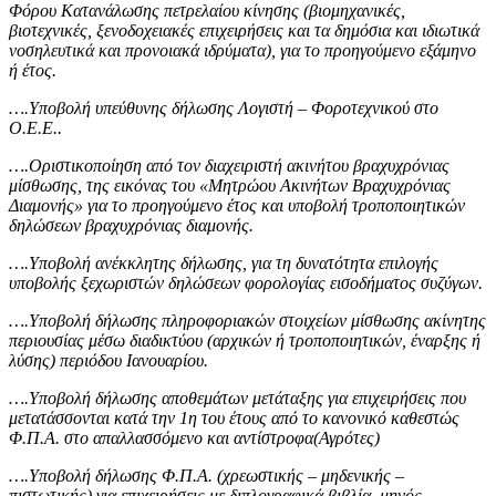
Φόρου Κατανάλωσης πετρελαίου κίνησης (βιομηχανικές,
βιοτεχνικές, ξενοδοχειακές επιχειρήσεις και τα δημόσια και ιδιωτικά
νοσηλευτικά και προνοιακά ιδρύματα), για το προηγούμενο εξάμηνο
ή έτος.
….Υποβολή υπεύθυνης δήλωσης Λογιστή – Φοροτεχνικού στο
Ο.Ε.Ε..
….Οριστικοποίηση από τον διαχειριστή ακινήτου βραχυχρόνιας
μίσθωσης, της εικόνας του «Μητρώου Ακινήτων Βραχυχρόνιας
Διαμονής» για το προηγούμενο έτος
και υποβολή τροποποιητικών
δηλώσεων βραχυχρόνιας διαμονής
.
….Υποβολή ανέκκλητης δήλωσης, για τη δυνατότητα επιλογής
υποβολής ξεχωριστών δηλώσεων φορολογίας εισοδήματος συζύγων.
….Υποβολή δήλωσης πληροφοριακών στοιχείων μίσθωσης ακίνητης
περιουσίας μέσω διαδικτύου (αρχικών ή τροποποιητικών, έναρξης ή
λύσης) περιόδου Ιανουαρίου.
….Υποβολή δήλωσης αποθεμάτων μετάταξης για επιχειρήσεις που
μετατάσσονται κατά την 1η του έτους από το κανονικό καθεστώς
Φ.Π.Α. στο απαλλασσόμενο και αντίστροφα(Αγρότες)
….Υποβολή δήλωσης Φ.Π.Α. (χρεωστικής – μηδενικής –
πιστωτικής) για επιχειρήσεις με διπλογραφικά βιβλία, μηνός