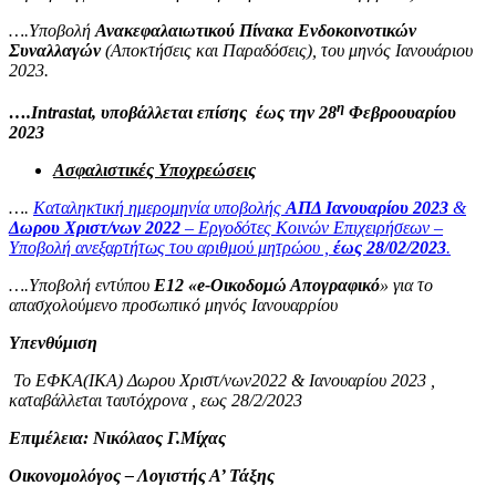
….Υποβολή
Ανακεφαλαιωτικού Πίνακα Ενδοκοινοτικών
Συναλλαγών
(Αποκτήσεις και Παραδόσεις), του μηνός Ιανουάριου
2023.
η
….
Intrastat
, υποβάλλεται επίσης
έως την 28
Φεβροουαρίου
2023
Ασφαλιστικές Υποχρεώσεις
….
Καταληκτική ημερομηνία υποβολής
ΑΠΔ Ιανουαρίου
2023
&
Δωρου Χριστ/νων 2022
– Εργοδότες Κοινών Επιχειρήσεων –
Υποβολή ανεξαρτήτως του αριθμού μητρώου ,
έως 28/02/2023
.
….Υποβολή εντύπου
Ε12 «e-Οικοδομώ Απογραφικό
» για το
απασχολούμενο προσωπικό μηνός Ιανουαρρίου
Υπενθύμιση
Το ΕΦΚΑ(ΙΚΑ) Δωρου Χριστ/νων2022 & Ιανουαρίου 2023 ,
καταβάλλεται ταυτόχρονα , εως 28/2/2023
E
πιμέλεια:
Νικόλαος Γ.Μίχας
Οικονομολόγος – Λογιστής Α’ Τάξης