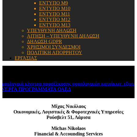
ΕΝΤΥΠΟ Μ9
ΕΝΤΥΠΟ Μ10
ΕΝΤΥΠΟ Μ11
ΕΝΤΥΠΟ Μ12
ΕΝΤΥΠΟ Μ13
ΥΠΕΥΘΥΝΗ ΔΗΛΩΣΗ
ΑΙΤΗΣΗ – ΥΠΕΥΘΥΝΗ ΔΗΛΩΣΗ
ΔΗΛΩΣΗ GDPR
ΧΡΗΣΙΜΟΙ ΣΥΝΔΕΣΜΟΙ
ΠΟΛΙΤΙΚΗ ΑΠΟΡΡΗΤΟΥ
ΕΡΓΑΣΙΑΣ
ΕΝΗΜΕΡΩΣΗ:
ολογικά κίνητρα προσέλκυσης φορολογικών κατοίκων εξωτερι
ΕΡΓΑ ΠΡΟΓΡΑΜΜΑΤΑ ΟΑΕΔ
August 6, 2026
Μίχας Νικόλαος
Οικονομικές, Λογιστικές & Φοροτεχνικές Υπηρεσίες
Ρούσβελτ 51, Λάρισα
Michas Nikolaos
Financial & Accounding Services