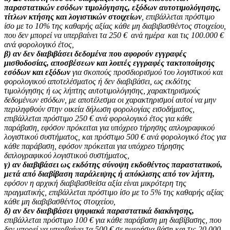
παραστατικών εσόδων τιμολόγησης, εξόδων αυτοτιμολόγησης,
τίτλων κτήσης και λογιστικών στοιχείων
, επιβάλλεται πρόστιμο
ίσο με το 10% της καθαρής αξίας κάθε μη διαβιβασθέντος στοιχείου,
που δεν μπορεί να υπερβαίνει τα 250 € ανά ημέρα και τις 100.000 €
ανά φορολογικό έτος,
β) αν δεν διαβιβάσει δεδομένα που αφορούν εγγραφές
μισθοδοσίας, αποσβέσεων και λοιπές εγγραφές τακτοποίησης
εσόδων και εξόδων
για σκοπούς προσδιορισμού του λογιστικού και
φορολογικού αποτελέσματος ή δεν διαβιβάσει, ως εκδότης
τιμολόγησης ή ως λήπτης αυτοτιμολόγησης, χαρακτηρισμούς
δεδομένων εσόδων, με αποτέλεσμα οι χαρακτηρισμοί αυτοί να μην
περιληφθούν στην οικεία δήλωση φορολογίας εισοδήματος,
επιβάλλεται πρόστιμο 250 € ανά φορολογικό έτος για κάθε
παράβαση, εφόσον πρόκειται για υπόχρεο τήρησης απλογραφικού
λογιστικού συστήματος, και πρόστιμο 500 € ανά φορολογικό έτος για
κάθε παράβαση, εφόσον πρόκειται για υπόχρεο τήρησης
διπλογραφικού λογιστικού συστήματος,
γ) αν διαβιβάσει ως εκδότης σύνοψη εκδοθέντος παραστατικού,
μετά από διαβίβαση παράλειψης ή απόκλισης από τον λήπτη,
εφόσον η αρχική διαβιβασθείσα αξία είναι μικρότερη της
πραγματικής, επιβάλλεται πρόστιμο ίσο με το 5% της καθαρής αξίας
κάθε μη διαβιβασθέντος στοιχείου,
δ) αν δεν διαβιβάσει ψηφιακά παραστατικά διακίνησης,
επιβάλλεται πρόστιμο 100 € για κάθε παράβαση μη διαβίβασης, που
δεν μπορεί να υπερβαίνει τα 500 € σε ημερήσια βάση και τις 20.000