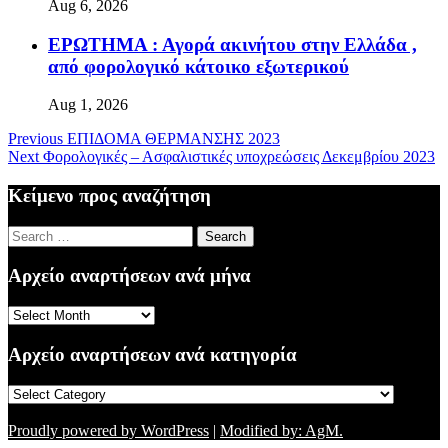
Aug 6, 2026
ΕΡΩΤΗΜΑ : Αγορά ακινήτου στην Ελλάδα ,
από φορολογικό κάτοικο εξωτερικού
Aug 1, 2026
Previous
ΕΠΙΔΟΜΑ ΘΕΡΜΑΝΣΗΣ 2023
Next
Φορολογικές – Ασφαλιστικές υποχρεώσεις Δεκεμβρίου 2023
Κείμενο προς αναζήτηση
Search
for:
Αρχείο αναρτήσεων ανά μήνα
Αρχείο
αναρτήσεων
ανά
Αρχείο αναρτήσεων ανά κατηγορία
μήνα
Αρχείο
αναρτήσεων
ανά
Proudly powered by WordPress
|
Modified by: AgM.
κατηγορία