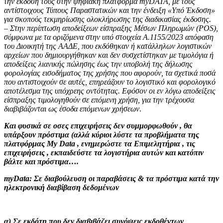
την έκδοσή τους στην ψηφιακή πλατφόρμα myDATA, με τους
αντίστοιχους Τύπους Παραστατικών και την ένδειξη «Υπό Έκδοση»
για σκοπούς τεκμηρίωσης ολοκλήρωσης της διαδικασίας έκδοσης.
– Στην περίπτωση αποδείξεων είσπραξης Μέσων Πληρωμών (POS),
σύμφωνα με τα οριζόμενα στην υπό στοιχεία Α.1155/2023 απόφαση
του Διοικητή της ΑΑΔΕ, που εκδόθηκαν ή κατάλληλων λογιστικών
αρχείων που δημιουργήθηκαν και δεν συσχετίστηκαν με τιμολόγια ή
αποδείξεις λιανικής πώλησης έως την υποβολή της δήλωσης
φορολογίας εισοδήματος της χρήσης που αφορούν, τα σχετικά ποσά
που αντιστοιχούν σε αυτές, επηρεάζουν το λογιστικό και φορολογικό
αποτέλεσμα της υπόχρεης οντότητας. Εφόσον οι εν λόγω αποδείξεις
είσπραξης τιμολογηθούν σε επόμενη χρήση, για την τρέχουσα
διαβιβάζονται ως
έσοδα επόμενων χρήσεων
.
Και φυσικά σε οσες επιχειρήσεις δεν συμμορφωθούν , θα
υπάρξουν πρόστιμα (αλλά κύριοι λύστε τα προβλήματα της
πλατφόρμας
My Data ,
ενημερώστε τα Επιμελητήρια , τις
επιχειρήσεις , εκπαιδεύστε τα λογιστήρια αυτών και κατόπιν
βάλτε και πρόστιμα….
myData: Σε διαβούλευση οι παραβάσεις & τα πρόστιμα κατά την
ηλεκτρονική διαβίβαση δεδομένων
α) Σε εκδότη που δεν διαβιβάζει συνόψεις εκδοθέντων