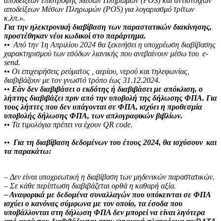
αποδείξεων επιστροφής Μέσων Πληρωμών (POS) και αντίστοιχων
αποδείξεων Μέσων Πληρωμών (POS) για λογαριασμό τρίτων
κ.λπ.».
Για την ηλεκτρονική διαβίβαση των παραστατικών διακίνησης,
προστέθηκαν νέοι κωδικοί στο παράρτημα.
••
Από την 1η Απριλίου 2024 θα ξεκινήσει η υποχρέωση διαβίβασης
χαρακτηρισμού των εσόδων λιανικής που ανεβαίνουν μέσω του e-
send.
••
Οι επιχειρήσεις ρεύματος , αερίου, νερού και τηλεφωνίας,
διαβιβάζουν με τον γνωστό τρόπο έως 31.12.2024.
••
Εάν δεν διαβιβάσει ο εκδότης ή διαβιβάσει με απόκλιση, ο
λήπτης διαβιβάζει πριν από την υποβολή της δήλωσης ΦΠΑ. Για
τους λήπτες που δεν υπάγονται σε ΦΠΑ, ισχύει η προθεσμία
υποβολής δήλωσης ΦΠΑ, των απλογραφικών βιβλίων.
••
Τα τιμολόγια πρέπει να έχουν QR code.
••
Για τη διαβίβαση δεδομένων του έτους 2024,
θα ισχύσουν και
τα παρακάτω:
– Δεν είναι υποχρεωτική η διαβίβαση των μηδενικών παραστατικών.
– Σε κάθε περίπτωση διαβιβάζεται ορθά η καθαρή αξία.
– Αναφορικά με δεδομένα συναλλαγών που υπόκεινται σε ΦΠΑ
ισχύει ο κανόνας σύμφωνα με τον οποίο, τα έσοδα που
υποβάλλονται στη δήλωση ΦΠΑ δεν μπορεί να είναι λιγότερα