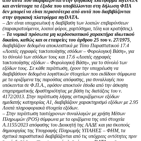
από αυτά που διαβιβάζονται στην ψηφιακή πλατφόρμα myDATA
και αντίστοιχα τα έξοδα που υποβάλλονται στη δήλωση ΦΠΑ
δεν μπορεί να είναι περισσότερα από αυτά που διαβιβάζονται
στην ψηφιακή πλατφόρμα myDATA.
– Δεν είναι υποχρεωτική η διαβίβαση των λοιπών επιβαρύνσεων
(παρακρατούμενοι, λοιποί φόροι, χαρτόσημα, τέλη και κρατήσεις).
–
Τα νομικά πρόσωπα μη κερδοσκοπικού χαρακτήρα ιδιωτικού
δικαίου, καθώς και οι εταιρείες του άρθρου 25 του ν. 27/1975
,
διαβιβάζουν δεδομένα αποκλειστικά με Τύπο Παραστατικού 17.4
«Λοιπές εγγραφές τακτοποίησης εσόδων – Φορολογική Βάση», για
το σύνολό των εσόδων τους και 17.6 «Λοιπές εγγραφές
τακτοποίησης εξόδων – Φορολογική Βάση», για το σύνολό των
εξόδων τους. Σε κάθε περίπτωση, έχουν την υποχρέωση να
διαβιβάσουν δεδομένα λογιστικών στοιχείων που εκδίδουν σύμφωνα
με τα οριζόμενα της παρούσας απόφασης, για συναλλαγές που
υπόκεινται σε Φ.Π.Α., εφόσον αποκτούν έσοδα από την άσκηση
επιχειρηματικής δραστηριότητας με βάση τις διατάξεις του ν.
4172/2013. Στην περίπτωση λήψης αντικριζόμενων εξόδων
ημεδαπής κατηγορίας Α1, διαβιβάζουν χαρακτηρισμό εξόδων με 2.95
Λοιπά πληροφοριακά στοιχεία εξόδων.
– Στην περίπτωση ταυτόχρονων συναλλαγών με χρήση Μέσων
Πληρωμών (POS) σύμφωνα με τα οριζόμενα της υπό στοιχεία
Α.1155/2023 απόφασης του Διοικητή της ΑΑΔΕ και για σκοπούς
δημιουργίας της Υπογραφής Πληρωμής ΥΠΑΗΕΣ – ΦΗΜ, τα
σχετικά παραστατικά διαβιβάζονται από τις υπόχρεες οντότητες πριν