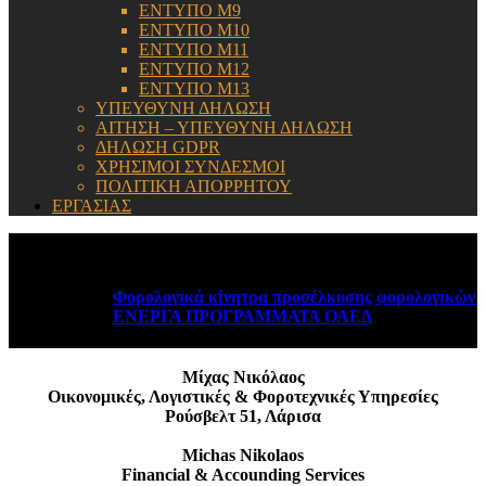
ΕΝΤΥΠΟ Μ9
ΕΝΤΥΠΟ Μ10
ΕΝΤΥΠΟ Μ11
ΕΝΤΥΠΟ Μ12
ΕΝΤΥΠΟ Μ13
ΥΠΕΥΘΥΝΗ ΔΗΛΩΣΗ
ΑΙΤΗΣΗ – ΥΠΕΥΘΥΝΗ ΔΗΛΩΣΗ
ΔΗΛΩΣΗ GDPR
ΧΡΗΣΙΜΟΙ ΣΥΝΔΕΣΜΟΙ
ΠΟΛΙΤΙΚΗ ΑΠΟΡΡΗΤΟΥ
ΕΡΓΑΣΙΑΣ
ΕΝΗΜΕΡΩΣΗ:
Φορολογικά κίνητρα προσέλκυσης φορολογικών κατ
ΕΝΕΡΓΑ ΠΡΟΓΡΑΜΜΑΤΑ ΟΑΕΔ
August 6, 2026
Μίχας Νικόλαος
Οικονομικές, Λογιστικές & Φοροτεχνικές Υπηρεσίες
Ρούσβελτ 51, Λάρισα
Michas Nikolaos
Financial & Accounding Services