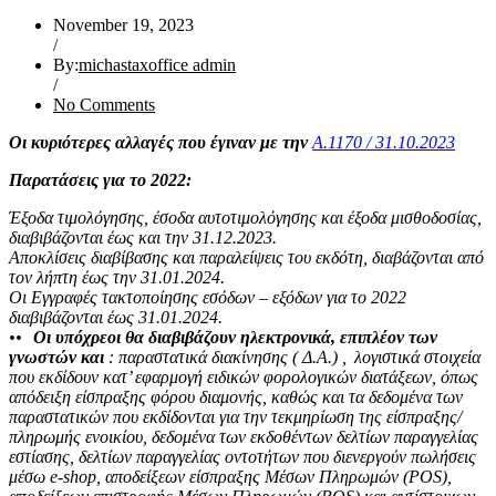
November 19, 2023
/
By:
michastaxoffice admin
/
No Comments
Οι κυριότερες αλλαγές που έγιναν με την
Α.1170 / 31.10.2023
Παρατάσεις για το 2022
:
Έξοδα τιμολόγησης, έσοδα αυτοτιμολόγησης και έξοδα μισθοδοσίας,
διαβιβάζονται έως και την 31.12.2023.
Αποκλίσεις διαβίβασης και παραλείψεις του εκδότη, διαβάζονται από
τον λήπτη έως την 31.01.2024.
Οι Εγγραφές τακτοποίησης εσόδων – εξόδων για το 2022
διαβιβάζονται έως 31.01.2024.
••
Οι υπόχρεοι θα διαβιβάζουν ηλεκτρονικά, επιπλέον των
γνωστών και
: παραστατικά διακίνησης ( Δ.Α.) , λογιστικά στοιχεία
που εκδίδουν κατ’ εφαρμογή ειδικών φορολογικών διατάξεων, όπως
απόδειξη είσπραξης φόρου διαμονής, καθώς και τα δεδομένα των
παραστατικών που εκδίδονται για την τεκμηρίωση της είσπραξης/
πληρωμής ενοικίου, δεδομένα των εκδοθέντων δελτίων παραγγελίας
εστίασης, δελτίων παραγγελίας οντοτήτων που διενεργούν πωλήσεις
μέσω e-shop, αποδείξεων είσπραξης Μέσων Πληρωμών (POS),