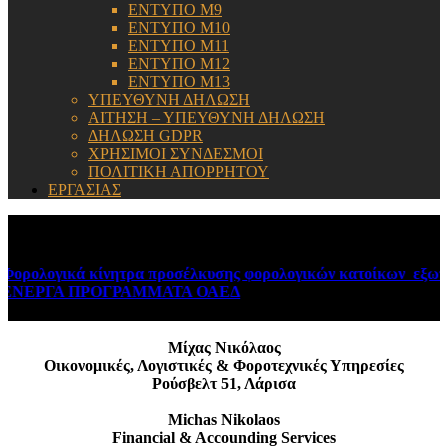
ΕΝΤΥΠΟ Μ9
ΕΝΤΥΠΟ Μ10
ΕΝΤΥΠΟ Μ11
ΕΝΤΥΠΟ Μ12
ΕΝΤΥΠΟ Μ13
ΥΠΕΥΘΥΝΗ ΔΗΛΩΣΗ
ΑΙΤΗΣΗ – ΥΠΕΥΘΥΝΗ ΔΗΛΩΣΗ
ΔΗΛΩΣΗ GDPR
ΧΡΗΣΙΜΟΙ ΣΥΝΔΕΣΜΟΙ
ΠΟΛΙΤΙΚΗ ΑΠΟΡΡΗΤΟΥ
ΕΡΓΑΣΙΑΣ
ΕΝΗΜΕΡΩΣΗ:
ρολογικά κίνητρα προσέλκυσης φορολογικών κατοίκων εξωτερ
ΝΕΡΓΑ ΠΡΟΓΡΑΜΜΑΤΑ ΟΑΕΔ
August 6, 2026
Μίχας Νικόλαος
Οικονομικές, Λογιστικές & Φοροτεχνικές Υπηρεσίες
Ρούσβελτ 51, Λάρισα
Michas Nikolaos
Financial & Accounding Services