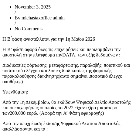
November 3, 2025
/
By:
michastaxoffice admin
/
No Comments
Η Β ́φάση αναστέλλεται για την 1η Μαΐου 2026
Η Β’ φάση αφορά όλες τις επιχειρήσεις και περιλαμβάνει την
αποστολή στην πλατφόρμα myDATA, των εξής δεδομένων :
Διαδικασίες φόρτωσης, μεταφόρτωσης, παραλαβής, ποιοτικού και
ποσοτικού ελέγχου και λοιπές διαδικασίες της ψηφιακής
παρακολούθησης διακίνησης(αυτό σημαίνει ,ποσοτικό έλεγχο
αποθήκης)
Υπενθύμιση:
Από την 1η Δεκεμβρίου, θα εκδίδουν Ψηφιακό Δελτίο Αποστολής
και οι επιχειρήσεις οι οποίες το 2022 είχαν τζίρο μικρότερο
των200.000 ευρώ. (Αφορά την Α’ Φάση εφαρμογής)
Από την υποχρέωση έκδοσης Ψηφιακού Δελτίου Αποστολής
απαλλάσσονται και τα :