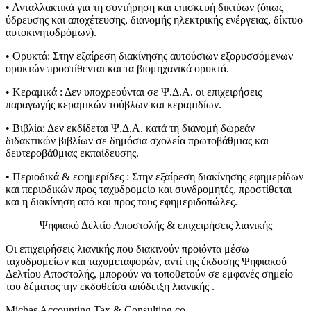
• Ανταλλακτικά για τη συντήρηση και επισκευή δικτύων (όπως
ύδρευσης και αποχέτευσης, διανομής ηλεκτρικής ενέργειας, δίκτυο
αυτοκινητοδρόμων).
• Ορυκτά: Στην εξαίρεση διακίνησης αυτούσιων εξορυσσόμενων
ορυκτών προστίθενται και τα βιομηχανικά ορυκτά.
• Κεραμικά : Δεν υποχρεούνται σε Ψ.Δ.Α. οι επιχειρήσεις
παραγωγής κεραμικών τούβλων και κεραμιδίων.
• Βιβλία: Δεν εκδίδεται Ψ.Δ.Α. κατά τη διανομή δωρεάν
διδακτικών βιβλίων σε δημόσια σχολεία πρωτοβάθμιας και
δευτεροβάθμιας εκπαίδευσης.
• Περιοδικά & εφημερίδες : Στην εξαίρεση διακίνησης εφημερίδων
και περιοδικών προς ταχυδρομείο και συνδρομητές, προστίθεται
και η διακίνηση από και προς τους εφημεριδοπώλες.
Ψηφιακό Δελτίο Αποστολής & επιχειρήσεις λιανικής
Οι επιχειρήσεις λιανικής που διακινούν προϊόντα μέσω
ταχυδρομείων και ταχυμεταφορών, αντί της έκδοσης Ψηφιακού
Δελτίου Αποστολής, μπορούν να τοποθετούν σε εμφανές σημείο
του δέματος την εκδοθείσα απόδειξη λιανικής .
Michas Accounting Tax & Consulting co