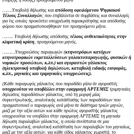
…….Υποβολή δήλωσης και
απόδοση οφειλόμενου Ψηφιακού
Τέλους Συναλλαγών
, που επιβάλλεται σε συμβάσεις και συναλλαγές
για τις οποίες προκύπτει υποχρέωση παρακράτησης και απόδοσης
φόρου που πραγματοποιήθηκαν τον προηγούμενο μήνα.
…….. Υποβολή δήλωσης απόδοσης
τέλους ανθεκτικότητας στην
κλιματική κρίση
, προηγούμενου μηνός.
………Υποχρεώσεις παραγωγών (
κτηνοτρόφων κατόχων
κτηνοτροφικών εκμεταλλεύσεων γαλακτοπαραγωγής, φυσικών ή
νομικών προσώπων, κ.λπ.) και αγοραστών γάλακτος
(ηλεκτρονική υποβολή δηλώσεων, καταβολή ειδικής εισφοράς,
κ.λπ., μηνιαίες και τριμηνιαίες υποχρεώσεις).
(Κάθε παραγωγός γάλακτος που παραδίδει γάλα σε αγοραστές
υποχρεούται να υποβάλλει στην εφαρμογή ΑΡΤΕΜΙΣ
τριμηνιαίες
δηλώσεις παραδόσεων γάλακτος, υπό τη μορφή μίας
συγκεντρωτικής, αναλυτικής κατάστασης των παραδόσεων που
πραγματοποιεί ο παραγωγός ανά μήνα σε διάστημα τριών μηνών,
μαζί με την αξία αυτών και κάθε πρώτος αγοραστής γάλακτος
υποχρεούται να υποβάλει στην εφαρμογή ΑΡΤΕΜΙΣ τη μηνιαία
δήλωση παραλαβών γάλακτος, η οποία συνίσταται σε μια
συγκεντρωτική, αναλυτική κατάσταση των παραλαβών του μηνιαίως,
μαζί με την αξία αυτών, για κάθε είδος γάλακτος χωριστά, το