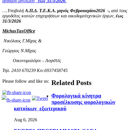
αριθμού μητρώου ,
έως 31/3/2026
.
….Υποβολή
Α.Π.Δ. Τ.Ε.Κ.Α. μηνός Φεβρουαρίου2026 -,
από τους
εργοδότες κοινών επιχειρήσεων και οικοδομοτεχνικών έργων,
έως
31/3/2026
MichasTaxOffice
Νικόλαος Γ.Μίχας &
Γεώργιος Ν.Μίχας
Οικονομολόγοι – Λογιστές
Τηλ. 2410 670239 Κιν.6937458745
Please follow and like us:
Related Posts
Φορολογικά κίνητρα
προσέλκυσης φορολογικών
κατοίκων εξωτερικού
Aug 6, 2026