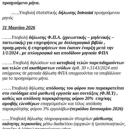
προηγούμενο μήνα.
..….Υποβολή στατιστικής
δήλωσης Intrastat
προηγούμενου
μηνός
31 Μαρτίου 2026
…….Υποβολή
δήλωσης Φ.Π.Α. (χρεωστικής – μηδενικής –
πιστωτικής) για επιχειρήσεις με διπλογραφικά βιβλία ,
προηγ.μηνός ή επιχειρήσεων που έκαναν έναρξη μετά την
1/1/2024 , με απλογραφικά και αποδίδουν μηνιαία ΦΠΑ
……..Υποβολή δηλώσεων και
καταβολή τελών παρεπιδημούντων
και τελών επί ακαθάριστων εσόδων
άρθ. 30 ν.5143/2024 από
υπόχρεους σε μηνιαία δήλωση ΦΠΑ υποχρεούνται να υποβάλλουν
για το προηγούμενο μήνα.
…….Υποβολή δήλωσης
απόδοσης του φόρου που παρακρατείται
στο εισόδημα από μισθωτή εργασία και συντάξεις (Φ.Μ.Υ
) ,
καθώς και απόδοση παρακράτησης φόρου 20% επιχ/κης
αμοιβής ελευθέρων
επαγγελματιών και τέλος απόδοση
παρακράτησης φόρου 3% εργολάβων
(περιόδου Ιανουαρίου 2026)
.…..Υποβολή δήλωσης πληροφοριακών στοιχείων
μίσθωσης
ακίνητης περιουσίας
μέσω διαδικτύου (αρχικών ή τροποποιητικών,
έναρξης ή λύσης) προηγούμενου μήνα