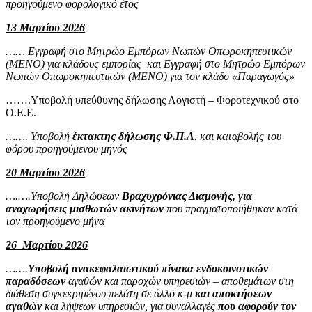
προηγούμενο φορολογικό έτος
13 Μαρτίου 2026
…… Εγγραφή στο Μητρώο Εμπόρων Νωπών Οπωροκηπευτικών
(ΜΕΝΟ) για κλάδους εμπορίας και Εγγραφή στο Μητρώο Εμπόρων
Νωπών Οπωροκηπευτικών (ΜΕΝΟ) για τον κλάδο «Παραγωγός»
…….Υποβολή υπεύθυνης δήλωσης Λογιστή – Φοροτεχνικού στο
Ο.Ε.Ε.
……. Υποβολή
έκτακτης δήλωσης Φ.Π.Α
. και καταβολής του
φόρου προηγούμενου μηνός
20 Μαρτίου 2026
….….Υποβολή Δηλώσεων
Βραχυχρόνιας Διαμονής, για
αναχωρήσεις μισθωτών ακινήτων
που πραγματοποιήθηκαν κατά
τον προηγούμενο μήνα
26 Μαρτίου 2026
…….
Υποβολή ανακεφαλαιωτικού πίνακα ενδοκοινοτικών
παραδόσεων
αγαθών και παροχών υπηρεσιών – αποθεμάτων στη
διάθεση συγκεκριμένου πελάτη σε άλλο κ-μ
και αποκτήσεων
αγαθών
και λήψεων υπηρεσιών, για συναλλαγές
που αφορούν τον