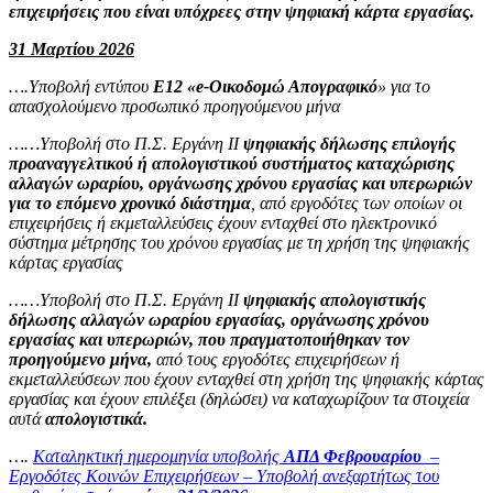
επιχειρήσεις που είναι υπόχρεες στην ψηφιακή κάρτα εργασίας.
31 Μαρτίου 2026
….Υποβολή εντύπου
Ε12 «e-Οικοδομώ Απογραφικό
» για το
απασχολούμενο προσωπικό προηγούμενου μήνα
……Υποβολή στο Π.Σ. Εργάνη ΙΙ
ψηφιακής δήλωσης επιλογής
προαναγγελτικού ή απολογιστικού συστήματος καταχώρισης
αλλαγών ωραρίου, οργάνωσης χρόνου εργασίας και υπερωριών
για το επόμενο χρονικό διάστημα
, από εργοδότες των οποίων οι
επιχειρήσεις ή εκμεταλλεύσεις έχουν ενταχθεί στο ηλεκτρονικό
σύστημα μέτρησης του χρόνου εργασίας με τη χρήση της ψηφιακής
κάρτας εργασίας
……Υποβολή στο Π.Σ. Εργάνη ΙΙ
ψηφιακής απολογιστικής
δήλωσης αλλαγών ωραρίου εργασίας, οργάνωσης χρόνου
εργασίας και υπερωριών, που πραγματοποιήθηκαν τον
προηγούμενο μήνα,
από τους εργοδότες επιχειρήσεων ή
εκμεταλλεύσεων που έχουν ενταχθεί στη χρήση της ψηφιακής κάρτας
εργασίας και έχουν επιλέξει (δηλώσει) να καταχωρίζουν τα στοιχεία
αυτά
απολογιστικά.
….
Καταληκτική ημερομηνία υποβολής
ΑΠΔ Φεβρουαρίου
–
Εργοδότες Κοινών Επιχειρήσεων – Υποβολή ανεξαρτήτως του