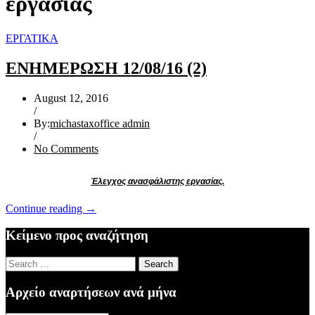
εργασίας
ΕΡΓΑΤΙΚΑ
ΕΝΗΜΕΡΩΣΗ 12/08/16 (2)
August 12, 2016
/
By:
michastaxoffice admin
/
No Comments
Έλεγχος ανασφάλιστης εργασίας.
“ΕΝΗΜΕΡΩΣΗ
Continue reading
→
12/08/16
(2)”
Κείμενο προς αναζήτηση
Search
for:
Αρχείο αναρτήσεων ανά μήνα