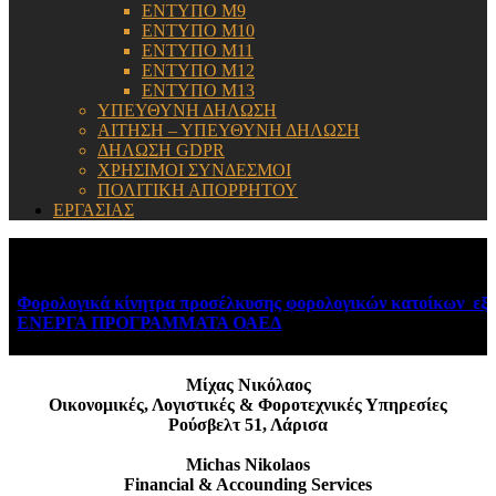
ΕΝΤΥΠΟ Μ9
ΕΝΤΥΠΟ Μ10
ΕΝΤΥΠΟ Μ11
ΕΝΤΥΠΟ Μ12
ΕΝΤΥΠΟ Μ13
ΥΠΕΥΘΥΝΗ ΔΗΛΩΣΗ
ΑΙΤΗΣΗ – ΥΠΕΥΘΥΝΗ ΔΗΛΩΣΗ
ΔΗΛΩΣΗ GDPR
ΧΡΗΣΙΜΟΙ ΣΥΝΔΕΣΜΟΙ
ΠΟΛΙΤΙΚΗ ΑΠΟΡΡΗΤΟΥ
ΕΡΓΑΣΙΑΣ
ΕΝΗΜΕΡΩΣΗ:
Φορολογικά κίνητρα προσέλκυσης φορολογικών κατοίκων εξωτ
ΕΝΕΡΓΑ ΠΡΟΓΡΑΜΜΑΤΑ ΟΑΕΔ
August 6, 2026
Μίχας Νικόλαος
Οικονομικές, Λογιστικές & Φοροτεχνικές Υπηρεσίες
Ρούσβελτ 51, Λάρισα
Michas Nikolaos
Financial & Accounding Services