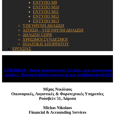
ΕΝΤΥΠΟ Μ9
ΕΝΤΥΠΟ Μ10
ΕΝΤΥΠΟ Μ11
ΕΝΤΥΠΟ Μ12
ΕΝΤΥΠΟ Μ13
ΥΠΕΥΘΥΝΗ ΔΗΛΩΣΗ
ΑΙΤΗΣΗ – ΥΠΕΥΘΥΝΗ ΔΗΛΩΣΗ
ΔΗΛΩΣΗ GDPR
ΧΡΗΣΙΜΟΙ ΣΥΝΔΕΣΜΟΙ
ΠΟΛΙΤΙΚΗ ΑΠΟΡΡΗΤΟΥ
ΕΡΓΑΣΙΑΣ
ΕΝΗΜΕΡΩΣΗ:
ΕΡΩΤΗΜΑ : Αγορά ακινήτου στην Ελλάδα , από φορολογικό κάτ
Αγρότες: Ψηφιακό δελτίο αποστολής και διαβίβαση myDATA – Ν
Μίχας Νικόλαος
Οικονομικές, Λογιστικές & Φοροτεχνικές Υπηρεσίες
Ρούσβελτ 51, Λάρισα
Michas Nikolaos
Financial & Accounding Services