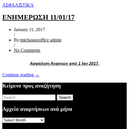
ΑΣΦΑΛΙΣΤΙΚΑ
ΕΝΗΜΕΡΩΣΗ 11/01/17
January 11, 2017
/
By:
michastaxoffice admin
/
No Comments
Ασφάλιση Αγροτών από 1 Ιαν 2017.
“ΕΝΗΜΕΡΩΣΗ
Continue reading
→
11/01/17”
Κείμενο προς αναζήτηση
Search
for:
Αρχείο αναρτήσεων ανά μήνα
Αρχείο
αναρτήσεων