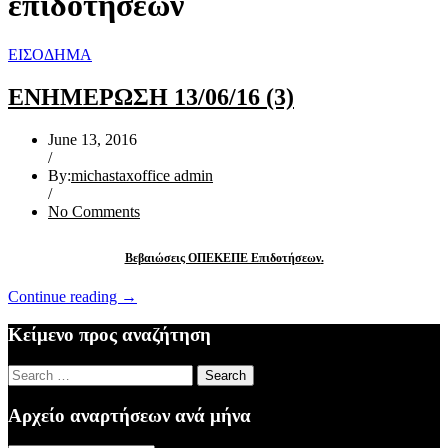
επιδοτήσεων
ΕΙΣΟΔΗΜΑ
ΕΝΗΜΕΡΩΣΗ 13/06/16 (3)
June 13, 2016
/
By:
michastaxoffice admin
/
No Comments
Βεβαιώσεις ΟΠΕΚΕΠΕ Επιδοτήσεων
.
“ΕΝΗΜΕΡΩΣΗ
Continue reading
→
13/06/16
(3)”
Κείμενο προς αναζήτηση
Search
for:
Αρχείο αναρτήσεων ανά μήνα