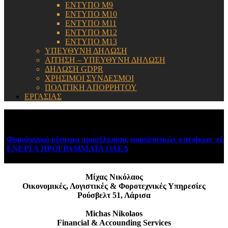
ΕΝΤΥΠΟ Μ9
ΕΝΤΥΠΟ Μ10
ΕΝΤΥΠΟ Μ11
ΕΝΤΥΠΟ Μ12
ΕΝΤΥΠΟ Μ13
ΥΠΕΥΘΥΝΗ ΔΗΛΩΣΗ
ΑΙΤΗΣΗ – ΥΠΕΥΘΥΝΗ ΔΗΛΩΣΗ
ΔΗΛΩΣΗ GDPR
ΧΡΗΣΙΜΟΙ ΣΥΝΔΕΣΜΟΙ
ΠΟΛΙΤΙΚΗ ΑΠΟΡΡΗΤΟΥ
ΕΡΓΑΣΙΑΣ
ΕΝΗΜΕΡΩΣΗ:
Φορολογικά κίνητρα προσέλκυσης φορολογικών κατοίκων εξωτ
ΕΝΕΡΓΑ ΠΡΟΓΡΑΜΜΑΤΑ ΟΑΕΔ
August 6, 2026
Μίχας Νικόλαος
Οικονομικές, Λογιστικές & Φοροτεχνικές Υπηρεσίες
Ρούσβελτ 51, Λάρισα
Michas Nikolaos
Financial & Accounding Services