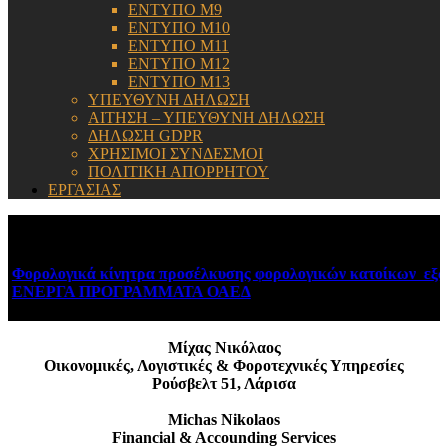
ΕΝΤΥΠΟ Μ9
ΕΝΤΥΠΟ Μ10
ΕΝΤΥΠΟ Μ11
ΕΝΤΥΠΟ Μ12
ΕΝΤΥΠΟ Μ13
ΥΠΕΥΘΥΝΗ ΔΗΛΩΣΗ
ΑΙΤΗΣΗ – ΥΠΕΥΘΥΝΗ ΔΗΛΩΣΗ
ΔΗΛΩΣΗ GDPR
ΧΡΗΣΙΜΟΙ ΣΥΝΔΕΣΜΟΙ
ΠΟΛΙΤΙΚΗ ΑΠΟΡΡΗΤΟΥ
ΕΡΓΑΣΙΑΣ
ΕΝΗΜΕΡΩΣΗ:
Φορολογικά κίνητρα προσέλκυσης φορολογικών κατοίκων εξωτ
ΕΝΕΡΓΑ ΠΡΟΓΡΑΜΜΑΤΑ ΟΑΕΔ
August 6, 2026
Μίχας Νικόλαος
Οικονομικές, Λογιστικές & Φοροτεχνικές Υπηρεσίες
Ρούσβελτ 51, Λάρισα
Michas Nikolaos
Financial & Accounding Services