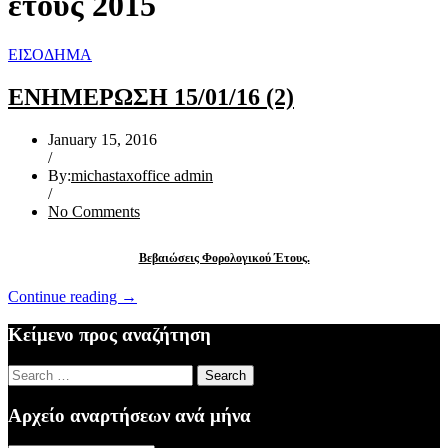
έτους 2015
ΕΙΣΟΔΗΜΑ
ΕΝΗΜΕΡΩΣΗ 15/01/16 (2)
January 15, 2016
/
By:
michastaxoffice admin
/
No Comments
Βεβαιώσεις Φορολογικού Έτους.
“ΕΝΗΜΕΡΩΣΗ
Continue reading
→
15/01/16
(2)”
Κείμενο προς αναζήτηση
Search
for:
Αρχείο αναρτήσεων ανά μήνα