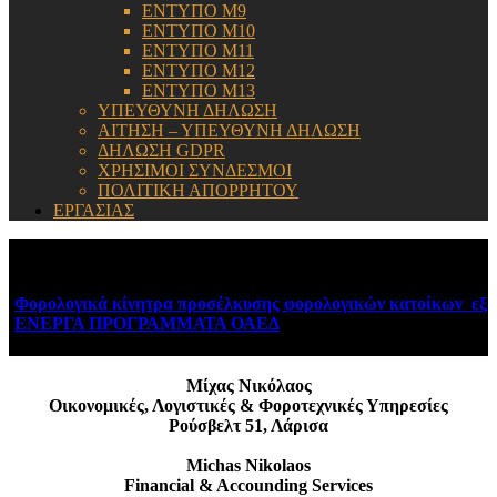
ΕΝΤΥΠΟ Μ9
ΕΝΤΥΠΟ Μ10
ΕΝΤΥΠΟ Μ11
ΕΝΤΥΠΟ Μ12
ΕΝΤΥΠΟ Μ13
ΥΠΕΥΘΥΝΗ ΔΗΛΩΣΗ
ΑΙΤΗΣΗ – ΥΠΕΥΘΥΝΗ ΔΗΛΩΣΗ
ΔΗΛΩΣΗ GDPR
ΧΡΗΣΙΜΟΙ ΣΥΝΔΕΣΜΟΙ
ΠΟΛΙΤΙΚΗ ΑΠΟΡΡΗΤΟΥ
ΕΡΓΑΣΙΑΣ
ΕΝΗΜΕΡΩΣΗ:
Φορολογικά κίνητρα προσέλκυσης φορολογικών κατοίκων εξωτ
ΕΝΕΡΓΑ ΠΡΟΓΡΑΜΜΑΤΑ ΟΑΕΔ
August 6, 2026
Μίχας Νικόλαος
Οικονομικές, Λογιστικές & Φοροτεχνικές Υπηρεσίες
Ρούσβελτ 51, Λάρισα
Michas Nikolaos
Financial & Accounding Services