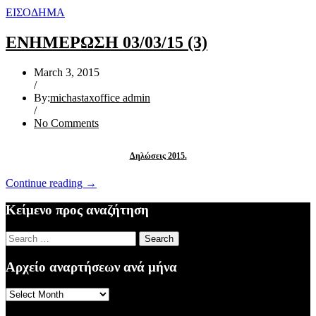
ΕΙΣΟΔΗΜΑ
ΕΝΗΜΕΡΩΣΗ 03/03/15 (3)
March 3, 2015
/
By:
michastaxoffice admin
/
No Comments
Δηλώσεις 2015.
“ΕΝΗΜΕΡΩΣΗ
Continue reading
→
03/03/15
(3)”
Κείμενο προς αναζήτηση
Search
for:
Αρχείο αναρτήσεων ανά μήνα
Αρχείο
αναρτήσεων