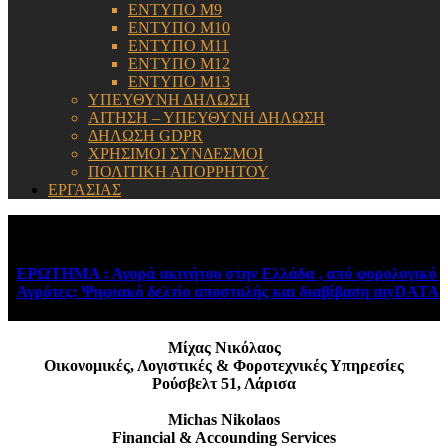
ΕΝΤΥΠΟ Μ9
ΕΝΤΥΠΟ Μ10
ΕΝΤΥΠΟ Μ11
ΕΝΤΥΠΟ Μ12
ΕΝΤΥΠΟ Μ13
ΥΠΕΥΘΥΝΗ ΔΗΛΩΣΗ
ΑΙΤΗΣΗ – ΥΠΕΥΘΥΝΗ ΔΗΛΩΣΗ
ΔΗΛΩΣΗ GDPR
ΧΡΗΣΙΜΟΙ ΣΥΝΔΕΣΜΟΙ
ΠΟΛΙΤΙΚΗ ΑΠΟΡΡΗΤΟΥ
ΕΡΓΑΣΙΑΣ
ΕΝΗΜΕΡΩΣΗ:
ΕΡΩΤΗΜΑ : Αγορά ακινήτου στην Ελλάδα , από φορολογικό κά
Αγρότες: Ψηφιακό δελτίο αποστολής και διαβίβαση myDATA – 
Μίχας Νικόλαος
Οικονομικές, Λογιστικές & Φοροτεχνικές Υπηρεσίες
Ρούσβελτ 51, Λάρισα
Michas Nikolaos
Financial & Accounding Services