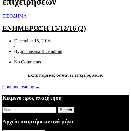
επιχειρήσεων
ΕΙΣΟΔΗΜΑ
ΕΝΗΜΕΡΩΣΗ 15/12/16 (2)
December 15, 2016
/
By:
michastaxoffice admin
/
No Comments
Εκπιπτόμενες δαπάνες επιχειρήσεων.
“ΕΝΗΜΕΡΩΣΗ
Continue reading
→
15/12/16
(2)”
Κείμενο προς αναζήτηση
Search
for:
Αρχείο αναρτήσεων ανά μήνα