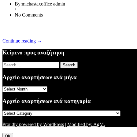
By:
michastaxoffice admin
/
No Comments
“ΕΝΗΜΕΡΩΣΗ
Continue reading
→
18/11/15”
Κείμενο προς αναζήτηση
Search
for:
Αρχείο αναρτήσεων ανά μήνα
Αρχείο
αναρτήσεων
ανά
Αρχείο αναρτήσεων ανά κατηγορία
μήνα
Αρχείο
αναρτήσεων
ανά
Proudly powered by WordPress
|
Modified by: AgM.
κατηγορία
OK