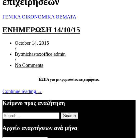
επιχειρήσεων
ΓΕΝΙΚΑ ΟΙΚΟΝΟΜΙΚΑ ΘΕΜΑΤΑ
ΕΝΗΜΕΡΩΣΗ 14/10/15
October 14, 2015
/
By:
michastaxoffice admin
/
No Comments
ΕΣΠΑ για μικρομεσαίες επιχειρήσεις.
“ΕΝΗΜΕΡΩΣΗ
Continue reading
→
14/10/15”
Κείμενο προς αναζήτηση
Search
for:
Αρχείο αναρτήσεων ανά μήνα