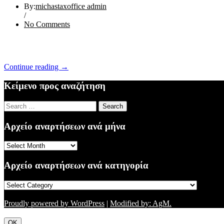
By:
michastaxoffice admin
/
No Comments
“ΕΝΗΜΕΡΩΣΗ
Continue reading
→
31/03/16”
Κείμενο προς αναζήτηση
Search
for:
Αρχείο αναρτήσεων ανά μήνα
Αρχείο
αναρτήσεων
ανά
Αρχείο αναρτήσεων ανά κατηγορία
μήνα
Αρχείο
αναρτήσεων
ανά
Proudly powered by WordPress
|
Modified by: AgM.
κατηγορία
OK