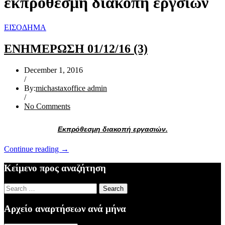
εκπρόθεσμη διακοπή εργσιών
ΕΙΣΟΔΗΜΑ
ΕΝΗΜΕΡΩΣΗ 01/12/16 (3)
December 1, 2016
/
By:
michastaxoffice admin
/
No Comments
Εκπρόθεσμη διακοπή εργασιών.
“ΕΝΗΜΕΡΩΣΗ
Continue reading
→
01/12/16
(3)”
Κείμενο προς αναζήτηση
Search
for:
Αρχείο αναρτήσεων ανά μήνα