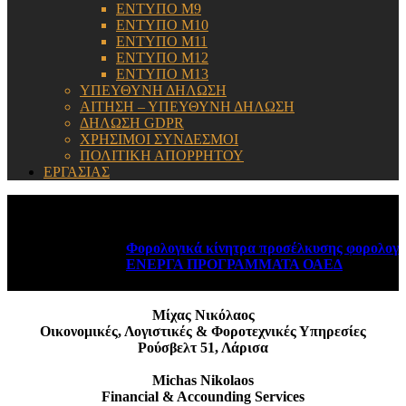
ΕΝΤΥΠΟ Μ9
ΕΝΤΥΠΟ Μ10
ΕΝΤΥΠΟ Μ11
ΕΝΤΥΠΟ Μ12
ΕΝΤΥΠΟ Μ13
ΥΠΕΥΘΥΝΗ ΔΗΛΩΣΗ
ΑΙΤΗΣΗ – ΥΠΕΥΘΥΝΗ ΔΗΛΩΣΗ
ΔΗΛΩΣΗ GDPR
ΧΡΗΣΙΜΟΙ ΣΥΝΔΕΣΜΟΙ
ΠΟΛΙΤΙΚΗ ΑΠΟΡΡΗΤΟΥ
ΕΡΓΑΣΙΑΣ
ΕΝΗΜΕΡΩΣΗ:
Φορολογικά κίνητρα προσέλκυσης φορολογικώ
ΕΝΕΡΓΑ ΠΡΟΓΡΑΜΜΑΤΑ ΟΑΕΔ
August 6, 2
Μίχας Νικόλαος
Οικονομικές, Λογιστικές & Φοροτεχνικές Υπηρεσίες
Ρούσβελτ 51, Λάρισα
Michas Nikolaos
Financial & Accounding Services