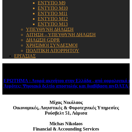
ΕΝΤΥΠΟ Μ9
ΕΝΤΥΠΟ Μ10
ΕΝΤΥΠΟ Μ11
ΕΝΤΥΠΟ Μ12
ΕΝΤΥΠΟ Μ13
ΥΠΕΥΘΥΝΗ ΔΗΛΩΣΗ
ΑΙΤΗΣΗ – ΥΠΕΥΘΥΝΗ ΔΗΛΩΣΗ
ΔΗΛΩΣΗ GDPR
ΧΡΗΣΙΜΟΙ ΣΥΝΔΕΣΜΟΙ
ΠΟΛΙΤΙΚΗ ΑΠΟΡΡΗΤΟΥ
ΕΡΓΑΣΙΑΣ
ΕΝΗΜΕΡΩΣΗ:
ΕΡΩΤΗΜΑ : Αγορά ακινήτου στην Ελλάδα , από φορολογικό κάτ
Αγρότες: Ψηφιακό δελτίο αποστολής και διαβίβαση myDATA – Ν
Μίχας Νικόλαος
Οικονομικές, Λογιστικές & Φοροτεχνικές Υπηρεσίες
Ρούσβελτ 51, Λάρισα
Michas Nikolaos
Financial & Accounding Services