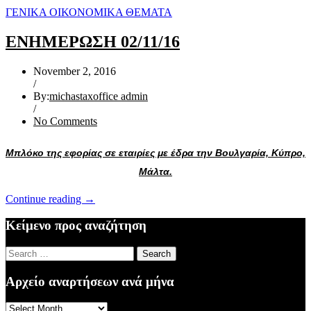
ΓΕΝΙΚΑ ΟΙΚΟΝΟΜΙΚΑ ΘΕΜΑΤΑ
ΕΝΗΜΕΡΩΣΗ 02/11/16
November 2, 2016
/
By:
michastaxoffice admin
/
No Comments
Μπλόκο της εφορίας σε εταιρίες με έδρα την Βουλγαρία, Κύπρο,
Μάλτα.
“ΕΝΗΜΕΡΩΣΗ
Continue reading
→
02/11/16”
Κείμενο προς αναζήτηση
Search
for:
Αρχείο αναρτήσεων ανά μήνα
Αρχείο