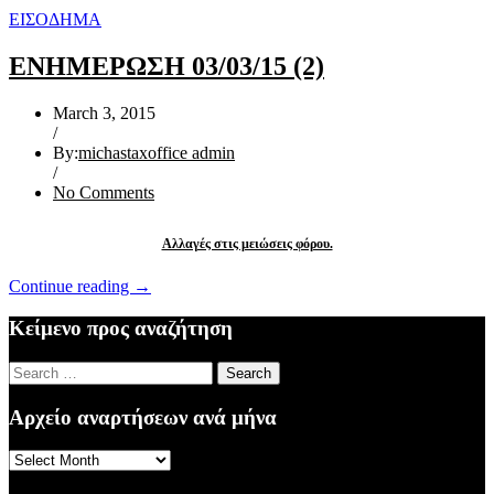
ΕΙΣΟΔΗΜΑ
ΕΝΗΜΕΡΩΣΗ 03/03/15 (2)
March 3, 2015
/
By:
michastaxoffice admin
/
No Comments
Αλλαγές στις μειώσεις φόρου.
“ΕΝΗΜΕΡΩΣΗ
Continue reading
→
03/03/15
(2)”
Κείμενο προς αναζήτηση
Search
for:
Αρχείο αναρτήσεων ανά μήνα
Αρχείο
αναρτήσεων