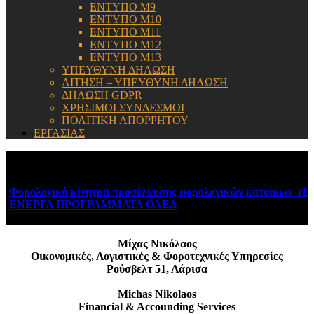
ΕΝΤΥΠΟ Μ9
ΕΝΤΥΠΟ Μ10
ΕΝΤΥΠΟ Μ11
ΕΝΤΥΠΟ Μ12
ΕΝΤΥΠΟ Μ13
ΥΠΕΥΘΥΝΗ ΔΗΛΩΣΗ
ΑΙΤΗΣΗ – ΥΠΕΥΘΥΝΗ ΔΗΛΩΣΗ
ΔΗΛΩΣΗ GDPR
ΧΡΗΣΙΜΟΙ ΣΥΝΔΕΣΜΟΙ
ΠΟΛΙΤΙΚΗ ΑΠΟΡΡΗΤΟΥ
ΕΡΓΑΣΙΑΣ
ΕΝΗΜΕΡΩΣΗ:
Φορολογικά κίνητρα προσέλκυσης φορολογικών κατοίκων εξωτ
ΕΝΕΡΓΑ ΠΡΟΓΡΑΜΜΑΤΑ ΟΑΕΔ
August 6, 2026
Μίχας Νικόλαος
Οικονομικές, Λογιστικές & Φοροτεχνικές Υπηρεσίες
Ρούσβελτ 51, Λάρισα
Michas Nikolaos
Financial & Accounding Services