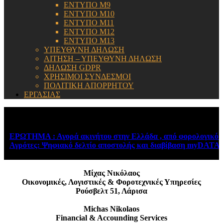
ΕΝΤΥΠΟ Μ9
ΕΝΤΥΠΟ Μ10
ΕΝΤΥΠΟ Μ11
ΕΝΤΥΠΟ Μ12
ΕΝΤΥΠΟ Μ13
ΥΠΕΥΘΥΝΗ ΔΗΛΩΣΗ
ΑΙΤΗΣΗ – ΥΠΕΥΘΥΝΗ ΔΗΛΩΣΗ
ΔΗΛΩΣΗ GDPR
ΧΡΗΣΙΜΟΙ ΣΥΝΔΕΣΜΟΙ
ΠΟΛΙΤΙΚΗ ΑΠΟΡΡΗΤΟΥ
ΕΡΓΑΣΙΑΣ
ΕΝΗΜΕΡΩΣΗ:
ΕΡΩΤΗΜΑ : Αγορά ακινήτου στην Ελλάδα , από φορολογικό κά
Αγρότες: Ψηφιακό δελτίο αποστολής και διαβίβαση myDATA – 
Μίχας Νικόλαος
Οικονομικές, Λογιστικές & Φοροτεχνικές Υπηρεσίες
Ρούσβελτ 51, Λάρισα
Michas Nikolaos
Financial & Accounding Services