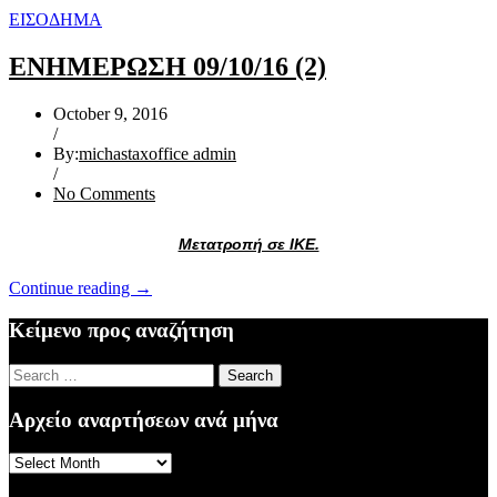
ΕΙΣΟΔΗΜΑ
ΕΝΗΜΕΡΩΣΗ 09/10/16 (2)
October 9, 2016
/
By:
michastaxoffice admin
/
No Comments
Μετατροπή σε ΙΚΕ.
“ΕΝΗΜΕΡΩΣΗ
Continue reading
→
09/10/16
(2)”
Κείμενο προς αναζήτηση
Search
for:
Αρχείο αναρτήσεων ανά μήνα
Αρχείο
αναρτήσεων