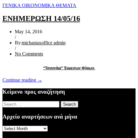
ΓΕΝΙΚΑ ΟΙΚΟΝΟΜΙΚΑ ΘΕΜΑΤΑ
ΕΝΗΜΕΡΩΣΗ 14/05/16
May 14, 2016
/
By:
michastaxoffice admin
/
No Comments
“Τσουνάμι” Έμμεσων Φόρων
.
“ΕΝΗΜΕΡΩΣΗ
Continue reading
→
14/05/16”
Κείμενο προς αναζήτηση
Search
for:
Αρχείο αναρτήσεων ανά μήνα
Αρχείο
αναρτήσεων