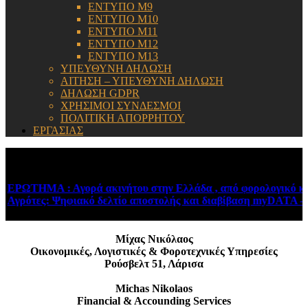
ΕΝΤΥΠΟ Μ9
ΕΝΤΥΠΟ Μ10
ΕΝΤΥΠΟ Μ11
ΕΝΤΥΠΟ Μ12
ΕΝΤΥΠΟ Μ13
ΥΠΕΥΘΥΝΗ ΔΗΛΩΣΗ
ΑΙΤΗΣΗ – ΥΠΕΥΘΥΝΗ ΔΗΛΩΣΗ
ΔΗΛΩΣΗ GDPR
ΧΡΗΣΙΜΟΙ ΣΥΝΔΕΣΜΟΙ
ΠΟΛΙΤΙΚΗ ΑΠΟΡΡΗΤΟΥ
ΕΡΓΑΣΙΑΣ
ΕΝΗΜΕΡΩΣΗ:
ΕΡΩΤΗΜΑ : Αγορά ακινήτου στην Ελλάδα , από φορολογικό κάτ
Αγρότες: Ψηφιακό δελτίο αποστολής και διαβίβαση myDATA – Ν
Μίχας Νικόλαος
Οικονομικές, Λογιστικές & Φοροτεχνικές Υπηρεσίες
Ρούσβελτ 51, Λάρισα
Michas Nikolaos
Financial & Accounding Services