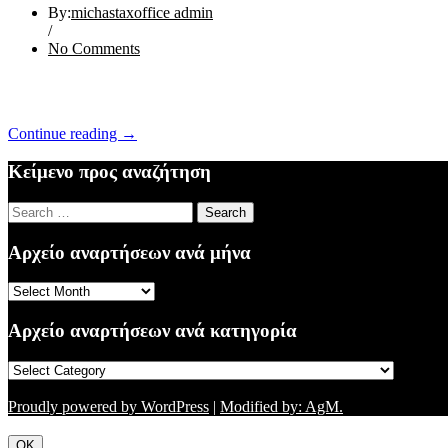
By:
michastaxoffice admin
/
No Comments
“ΕΝΗΜΕΡΩΣΗ
Continue reading
→
02/11/16
(3)”
Κείμενο προς αναζήτηση
Search
for:
Αρχείο αναρτήσεων ανά μήνα
Αρχείο
αναρτήσεων
ανά
Αρχείο αναρτήσεων ανά κατηγορία
μήνα
Αρχείο
αναρτήσεων
ανά
Proudly powered by WordPress
|
Modified by: AgM.
κατηγορία
OK