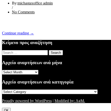
By:
michastaxoffice admin
/
No Comments
“ΕΝΗΜΕΡΩΣΗ
Continue reading
→
29/02/16”
Κείμενο προς αναζήτηση
Search
for:
Αρχείο αναρτήσεων ανά μήνα
Αρχείο
αναρτήσεων
ανά
Αρχείο αναρτήσεων ανά κατηγορία
μήνα
Αρχείο
αναρτήσεων
ανά
Proudly powered by WordPress
|
Modified by: AgM.
κατηγορία
OK