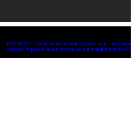
ΡΩΤΗΜΑ : Αγορά ακινήτου στην Ελλάδα , από φορολογικό κάτοι
γρότες: Ψηφιακό δελτίο αποστολής και διαβίβαση myDATA – Νέε