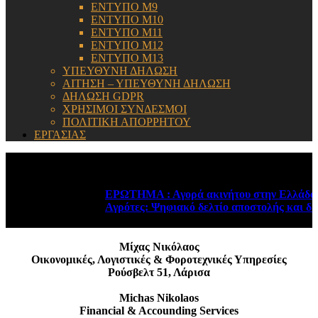
ΕΝΤΥΠΟ Μ9
ΕΝΤΥΠΟ Μ10
ΕΝΤΥΠΟ Μ11
ΕΝΤΥΠΟ Μ12
ΕΝΤΥΠΟ Μ13
ΥΠΕΥΘΥΝΗ ΔΗΛΩΣΗ
ΑΙΤΗΣΗ – ΥΠΕΥΘΥΝΗ ΔΗΛΩΣΗ
ΔΗΛΩΣΗ GDPR
ΧΡΗΣΙΜΟΙ ΣΥΝΔΕΣΜΟΙ
ΠΟΛΙΤΙΚΗ ΑΠΟΡΡΗΤΟΥ
ΕΡΓΑΣΙΑΣ
ΕΝΗΜΕΡΩΣΗ:
ΕΡΩΤΗΜΑ : Αγορά ακινήτου στην Ελλάδα , α
Αγρότες: Ψηφιακό δελτίο αποστολής και δι
Μίχας Νικόλαος
Οικονομικές, Λογιστικές & Φοροτεχνικές Υπηρεσίες
Ρούσβελτ 51, Λάρισα
Michas Nikolaos
Financial & Accounding Services