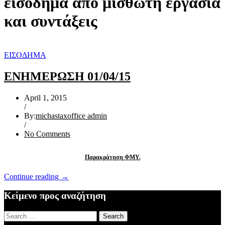
εισόδημα από μισθωτή εργασία
και συντάξεις
ΕΙΣΟΔΗΜΑ
ΕΝΗΜΕΡΩΣΗ 01/04/15
April 1, 2015
/
By:
michastaxoffice admin
/
No Comments
Παρακράτηση ΦΜΥ.
“ΕΝΗΜΕΡΩΣΗ
Continue reading
→
01/04/15”
Κείμενο προς αναζήτηση
Search
for: