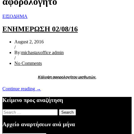
αφορολόγητο
ΕΙΣΟΔΗΜΑ
ΕΝΗΜΕΡΩΣΗ 02/08/16
August 2, 2016
/
By:
michastaxoffice admin
/
No Comments
Κάλυψη αφορολογήτου μισθωτών.
“ΕΝΗΜΕΡΩΣΗ
Continue reading
→
02/08/16”
Κείμενο προς αναζήτηση
Search
for:
Αρχείο αναρτήσεων ανά μήνα