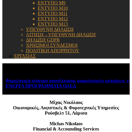
ΕΝΤΥΠΟ Μ9
ΕΝΤΥΠΟ Μ10
ΕΝΤΥΠΟ Μ11
ΕΝΤΥΠΟ Μ12
ΕΝΤΥΠΟ Μ13
ΥΠΕΥΘΥΝΗ ΔΗΛΩΣΗ
ΑΙΤΗΣΗ – ΥΠΕΥΘΥΝΗ ΔΗΛΩΣΗ
ΔΗΛΩΣΗ GDPR
ΧΡΗΣΙΜΟΙ ΣΥΝΔΕΣΜΟΙ
ΠΟΛΙΤΙΚΗ ΑΠΟΡΡΗΤΟΥ
ΕΡΓΑΣΙΑΣ
ΕΝΗΜΕΡΩΣΗ:
Φορολογικά κίνητρα προσέλκυσης φορολογικών κατοίκων εξω
ΕΝΕΡΓΑ ΠΡΟΓΡΑΜΜΑΤΑ ΟΑΕΔ
August 6, 2026
Μίχας Νικόλαος
Οικονομικές, Λογιστικές & Φοροτεχνικές Υπηρεσίες
Ρούσβελτ 51, Λάρισα
Michas Nikolaos
Financial & Accounding Services