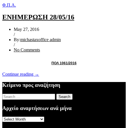
Φ.Π.Α.
ΕΝΗΜΕΡΩΣΗ 28/05/16
May 27, 2016
/
By:
michastaxoffice admin
/
No Comments
ΠΟΛ 1061/2016
“ΕΝΗΜΕΡΩΣΗ
Continue reading
→
28/05/16”
Κείμενο προς αναζήτηση
Search
for:
Αρχείο αναρτήσεων ανά μήνα
Αρχείο
αναρτήσεων