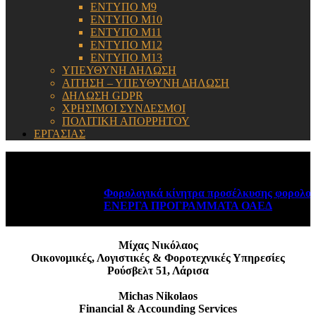
ΕΝΤΥΠΟ Μ9
ΕΝΤΥΠΟ Μ10
ΕΝΤΥΠΟ Μ11
ΕΝΤΥΠΟ Μ12
ΕΝΤΥΠΟ Μ13
ΥΠΕΥΘΥΝΗ ΔΗΛΩΣΗ
ΑΙΤΗΣΗ – ΥΠΕΥΘΥΝΗ ΔΗΛΩΣΗ
ΔΗΛΩΣΗ GDPR
ΧΡΗΣΙΜΟΙ ΣΥΝΔΕΣΜΟΙ
ΠΟΛΙΤΙΚΗ ΑΠΟΡΡΗΤΟΥ
ΕΡΓΑΣΙΑΣ
ΕΝΗΜΕΡΩΣΗ:
Φορολογικά κίνητρα προσέλκυσης φορολογι
ΕΝΕΡΓΑ ΠΡΟΓΡΑΜΜΑΤΑ ΟΑΕΔ
August 6, 
Μίχας Νικόλαος
Οικονομικές, Λογιστικές & Φοροτεχνικές Υπηρεσίες
Ρούσβελτ 51, Λάρισα
Michas Nikolaos
Financial & Accounding Services