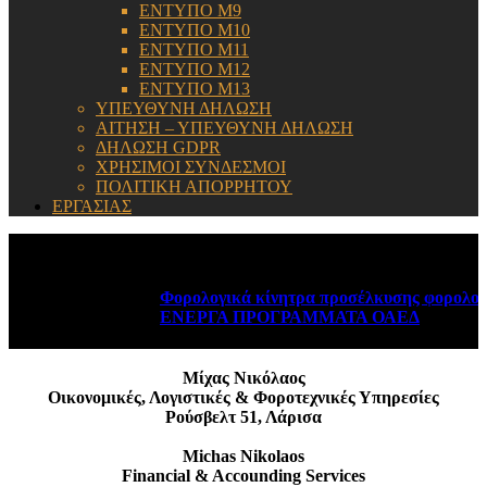
ΕΝΤΥΠΟ Μ9
ΕΝΤΥΠΟ Μ10
ΕΝΤΥΠΟ Μ11
ΕΝΤΥΠΟ Μ12
ΕΝΤΥΠΟ Μ13
ΥΠΕΥΘΥΝΗ ΔΗΛΩΣΗ
ΑΙΤΗΣΗ – ΥΠΕΥΘΥΝΗ ΔΗΛΩΣΗ
ΔΗΛΩΣΗ GDPR
ΧΡΗΣΙΜΟΙ ΣΥΝΔΕΣΜΟΙ
ΠΟΛΙΤΙΚΗ ΑΠΟΡΡΗΤΟΥ
ΕΡΓΑΣΙΑΣ
ΕΝΗΜΕΡΩΣΗ:
Φορολογικά κίνητρα προσέλκυσης φορολογι
ΕΝΕΡΓΑ ΠΡΟΓΡΑΜΜΑΤΑ ΟΑΕΔ
August 6, 
Μίχας Νικόλαος
Οικονομικές, Λογιστικές & Φοροτεχνικές Υπηρεσίες
Ρούσβελτ 51, Λάρισα
Michas Nikolaos
Financial & Accounding Services