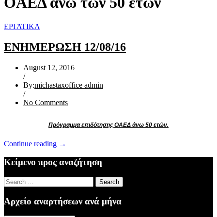
OΑΕΔ ανω των 50 ετων
ΕΡΓΑΤΙΚΑ
ΕΝΗΜΕΡΩΣΗ 12/08/16
August 12, 2016
/
By:
michastaxoffice admin
/
No Comments
Πρόγραμμα επιδότησης ΟΑΕΔ άνω 50 ετών.
“ΕΝΗΜΕΡΩΣΗ
Continue reading
→
12/08/16”
Κείμενο προς αναζήτηση
Search
for:
Αρχείο αναρτήσεων ανά μήνα