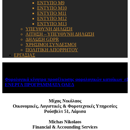
ΕΝΤΥΠΟ Μ9
ΕΝΤΥΠΟ Μ10
ΕΝΤΥΠΟ Μ11
ΕΝΤΥΠΟ Μ12
ΕΝΤΥΠΟ Μ13
ΥΠΕΥΘΥΝΗ ΔΗΛΩΣΗ
ΑΙΤΗΣΗ – ΥΠΕΥΘΥΝΗ ΔΗΛΩΣΗ
ΔΗΛΩΣΗ GDPR
ΧΡΗΣΙΜΟΙ ΣΥΝΔΕΣΜΟΙ
ΠΟΛΙΤΙΚΗ ΑΠΟΡΡΗΤΟΥ
ΕΡΓΑΣΙΑΣ
ΕΝΗΜΕΡΩΣΗ:
Φορολογικά κίνητρα προσέλκυσης φορολογικών κατοίκων εξωτ
ΕΝΕΡΓΑ ΠΡΟΓΡΑΜΜΑΤΑ ΟΑΕΔ
August 6, 2026
Μίχας Νικόλαος
Οικονομικές, Λογιστικές & Φοροτεχνικές Υπηρεσίες
Ρούσβελτ 51, Λάρισα
Michas Nikolaos
Financial & Accounding Services