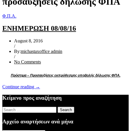
προσαυξήσεις δήλωσης ΦΠΑ
Φ.Π.Α.
ΕΝΗΜΕΡΩΣΗ 08/08/16
August 8, 2016
/
By:
michastaxoffice admin
/
No Comments
Πρόστιμα – Προσαυξήσεις εκπρόθεσμης υποβολής δήλωσης ΦΠΑ.
“ΕΝΗΜΕΡΩΣΗ
Continue reading
→
08/08/16”
Κείμενο προς αναζήτηση
Search
for:
Αρχείο αναρτήσεων ανά μήνα