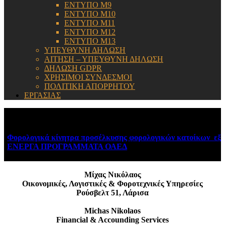
ΕΝΤΥΠΟ Μ9
ΕΝΤΥΠΟ Μ10
ΕΝΤΥΠΟ Μ11
ΕΝΤΥΠΟ Μ12
ΕΝΤΥΠΟ Μ13
ΥΠΕΥΘΥΝΗ ΔΗΛΩΣΗ
ΑΙΤΗΣΗ – ΥΠΕΥΘΥΝΗ ΔΗΛΩΣΗ
ΔΗΛΩΣΗ GDPR
ΧΡΗΣΙΜΟΙ ΣΥΝΔΕΣΜΟΙ
ΠΟΛΙΤΙΚΗ ΑΠΟΡΡΗΤΟΥ
ΕΡΓΑΣΙΑΣ
ΕΝΗΜΕΡΩΣΗ:
Φορολογικά κίνητρα προσέλκυσης φορολογικών κατοίκων εξωτ
ΕΝΕΡΓΑ ΠΡΟΓΡΑΜΜΑΤΑ ΟΑΕΔ
August 6, 2026
Μίχας Νικόλαος
Οικονομικές, Λογιστικές & Φοροτεχνικές Υπηρεσίες
Ρούσβελτ 51, Λάρισα
Michas Nikolaos
Financial & Accounding Services