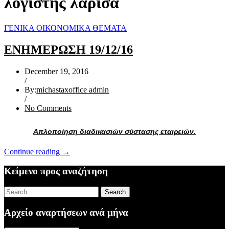
λογιστής λάρισα
ΓΕΝΙΚΑ ΟΙΚΟΝΟΜΙΚΑ ΘΕΜΑΤΑ
ΕΝΗΜΕΡΩΣΗ 19/12/16
December 19, 2016
/
By:
michastaxoffice admin
/
No Comments
Απλοποίηση διαδικασιών σύστασης εταιρειών.
“ΕΝΗΜΕΡΩΣΗ
Continue reading
→
19/12/16”
Κείμενο προς αναζήτηση
Search
for:
Αρχείο αναρτήσεων ανά μήνα