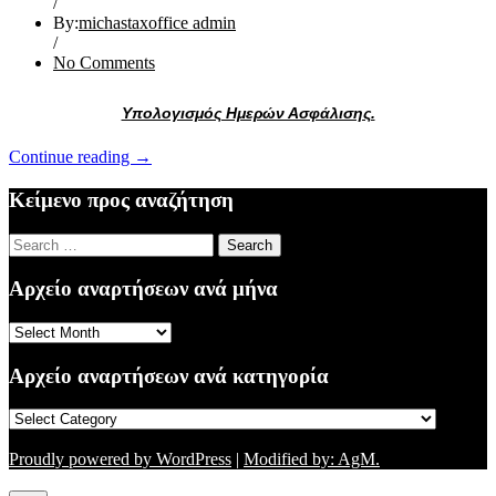
/
By:
michastaxoffice admin
/
No Comments
Υπολογισμός Ημερών Ασφάλισης.
“ΕΝΗΜΕΡΩΣΗ
Continue reading
→
10/09/16
(2)”
Κείμενο προς αναζήτηση
Search
for:
Αρχείο αναρτήσεων ανά μήνα
Αρχείο
αναρτήσεων
ανά
Αρχείο αναρτήσεων ανά κατηγορία
μήνα
Αρχείο
αναρτήσεων
ανά
Proudly powered by WordPress
|
Modified by: AgM.
κατηγορία