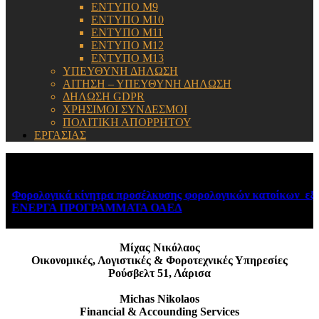
ΕΝΤΥΠΟ Μ9
ΕΝΤΥΠΟ Μ10
ΕΝΤΥΠΟ Μ11
ΕΝΤΥΠΟ Μ12
ΕΝΤΥΠΟ Μ13
ΥΠΕΥΘΥΝΗ ΔΗΛΩΣΗ
ΑΙΤΗΣΗ – ΥΠΕΥΘΥΝΗ ΔΗΛΩΣΗ
ΔΗΛΩΣΗ GDPR
ΧΡΗΣΙΜΟΙ ΣΥΝΔΕΣΜΟΙ
ΠΟΛΙΤΙΚΗ ΑΠΟΡΡΗΤΟΥ
ΕΡΓΑΣΙΑΣ
ΕΝΗΜΕΡΩΣΗ:
Φορολογικά κίνητρα προσέλκυσης φορολογικών κατοίκων εξωτ
ΕΝΕΡΓΑ ΠΡΟΓΡΑΜΜΑΤΑ ΟΑΕΔ
August 6, 2026
Μίχας Νικόλαος
Οικονομικές, Λογιστικές & Φοροτεχνικές Υπηρεσίες
Ρούσβελτ 51, Λάρισα
Michas Nikolaos
Financial & Accounding Services