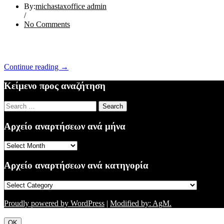
By:
michastaxoffice admin
/
No Comments
“ΕΝΗΜΕΡΩΣΗ
Continue reading
→
19/09/16”
Κείμενο προς αναζήτηση
Search
for:
Αρχείο αναρτήσεων ανά μήνα
Αρχείο
αναρτήσεων
ανά
Αρχείο αναρτήσεων ανά κατηγορία
μήνα
Αρχείο
αναρτήσεων
ανά
Proudly powered by WordPress
|
Modified by: AgM.
κατηγορία
OK