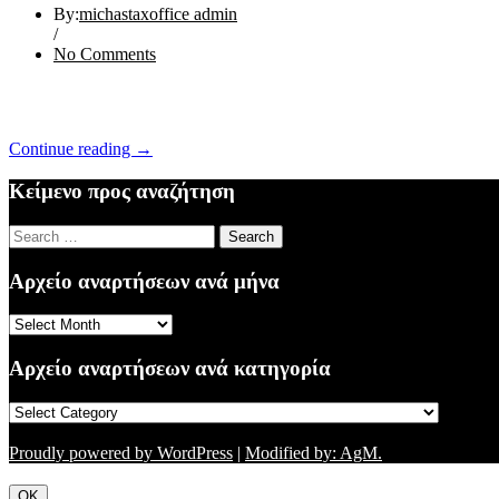
By:
michastaxoffice admin
/
No Comments
“ΙΟΥΝΙΟΣ
Continue reading
→
2016”
Κείμενο προς αναζήτηση
Search
for:
Αρχείο αναρτήσεων ανά μήνα
Αρχείο
αναρτήσεων
ανά
Αρχείο αναρτήσεων ανά κατηγορία
μήνα
Αρχείο
αναρτήσεων
ανά
Proudly powered by WordPress
|
Modified by: AgM.
κατηγορία
OK