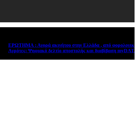
ΡΩΤΗΜΑ : Αγορά ακινήτου στην Ελλάδα , από φορολογικό κάτο
γρότες: Ψηφιακό δελτίο αποστολής και διαβίβαση myDATA – Νέ