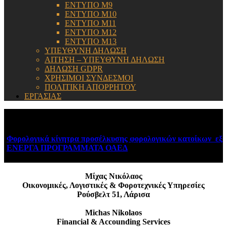
ΕΝΤΥΠΟ Μ9
ΕΝΤΥΠΟ Μ10
ΕΝΤΥΠΟ Μ11
ΕΝΤΥΠΟ Μ12
ΕΝΤΥΠΟ Μ13
ΥΠΕΥΘΥΝΗ ΔΗΛΩΣΗ
ΑΙΤΗΣΗ – ΥΠΕΥΘΥΝΗ ΔΗΛΩΣΗ
ΔΗΛΩΣΗ GDPR
ΧΡΗΣΙΜΟΙ ΣΥΝΔΕΣΜΟΙ
ΠΟΛΙΤΙΚΗ ΑΠΟΡΡΗΤΟΥ
ΕΡΓΑΣΙΑΣ
ΕΝΗΜΕΡΩΣΗ:
Φορολογικά κίνητρα προσέλκυσης φορολογικών κατοίκων εξωτ
ΕΝΕΡΓΑ ΠΡΟΓΡΑΜΜΑΤΑ ΟΑΕΔ
August 6, 2026
Μίχας Νικόλαος
Οικονομικές, Λογιστικές & Φοροτεχνικές Υπηρεσίες
Ρούσβελτ 51, Λάρισα
Michas Nikolaos
Financial & Accounding Services