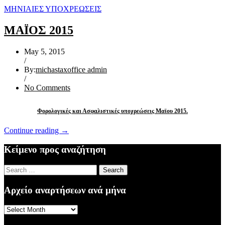
ΜΗΝΙΑΙΕΣ ΥΠΟΧΡΕΩΣΕΙΣ
ΜΑΪΟΣ 2015
May 5, 2015
/
By:
michastaxoffice admin
/
No Comments
Φορολογικές και Ασφαλιστικές υποχρεώσεις Μαϊου 2015.
“ΜΑΪΟΣ
Continue reading
→
2015”
Κείμενο προς αναζήτηση
Search
for:
Αρχείο αναρτήσεων ανά μήνα
Αρχείο
αναρτήσεων