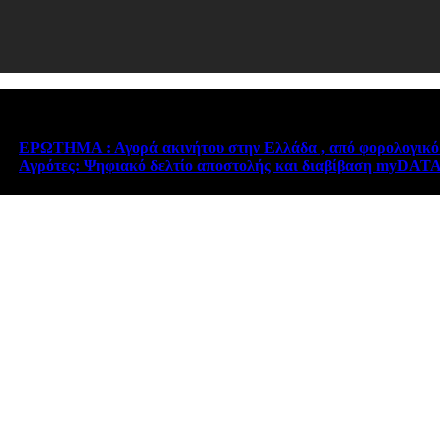
ΩΤΗΜΑ : Αγορά ακινήτου στην Ελλάδα , από φορολογικό κάτοι
ρότες: Ψηφιακό δελτίο αποστολής και διαβίβαση myDATA – Νέε