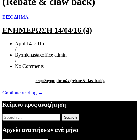
(Rebate & claw back)
ΕΙΣΟΔΗΜΑ
ΕΝΗΜΕΡΩΣΗ 14/04/16 (4)
April 14, 2016
/
By:
michastaxoffice admin
/
No Comments
Φορολόγηση Ιατρών (rebate & claw back)
.
“ΕΝΗΜΕΡΩΣΗ
Continue reading
→
14/04/16
(4)”
Κείμενο προς αναζήτηση
Search
for:
Αρχείο αναρτήσεων ανά μήνα