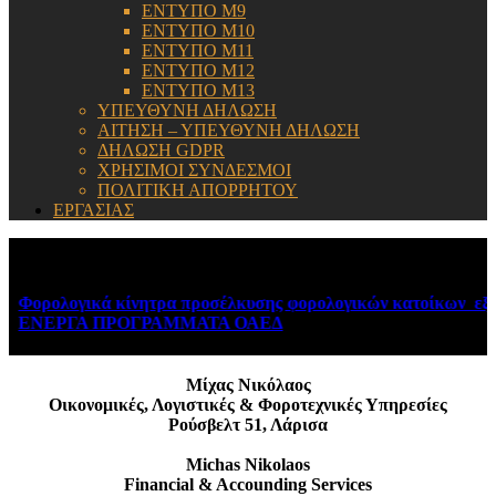
ΕΝΤΥΠΟ Μ9
ΕΝΤΥΠΟ Μ10
ΕΝΤΥΠΟ Μ11
ΕΝΤΥΠΟ Μ12
ΕΝΤΥΠΟ Μ13
ΥΠΕΥΘΥΝΗ ΔΗΛΩΣΗ
ΑΙΤΗΣΗ – ΥΠΕΥΘΥΝΗ ΔΗΛΩΣΗ
ΔΗΛΩΣΗ GDPR
ΧΡΗΣΙΜΟΙ ΣΥΝΔΕΣΜΟΙ
ΠΟΛΙΤΙΚΗ ΑΠΟΡΡΗΤΟΥ
ΕΡΓΑΣΙΑΣ
ΕΝΗΜΕΡΩΣΗ:
Φορολογικά κίνητρα προσέλκυσης φορολογικών κατοίκων εξωτ
ΕΝΕΡΓΑ ΠΡΟΓΡΑΜΜΑΤΑ ΟΑΕΔ
August 6, 2026
Μίχας Νικόλαος
Οικονομικές, Λογιστικές & Φοροτεχνικές Υπηρεσίες
Ρούσβελτ 51, Λάρισα
Michas Nikolaos
Financial & Accounding Services