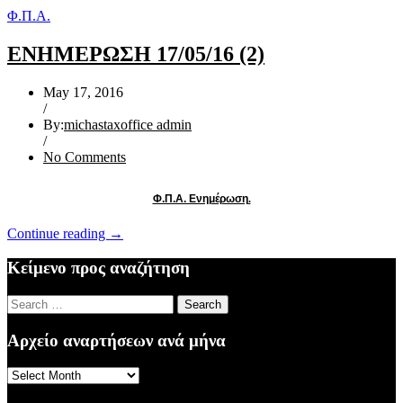
Φ.Π.Α.
ΕΝΗΜΕΡΩΣΗ 17/05/16 (2)
May 17, 2016
/
By:
michastaxoffice admin
/
No Comments
Φ.Π.Α. Ενημέρωση
.
“ΕΝΗΜΕΡΩΣΗ
Continue reading
→
17/05/16
(2)”
Κείμενο προς αναζήτηση
Search
for:
Αρχείο αναρτήσεων ανά μήνα
Αρχείο
αναρτήσεων