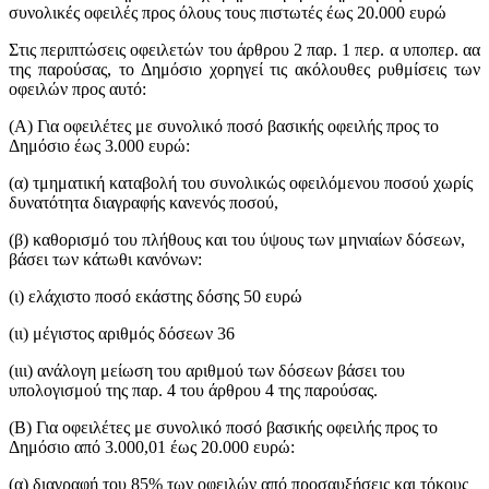
συνολικές οφειλές προς όλους τους πιστωτές έως 20.000 ευρώ
Στις περιπτώσεις οφειλετών του άρθρου 2 παρ. 1 περ. α υποπερ. αα
της παρούσας, το Δημόσιο χορηγεί τις ακόλουθες ρυθμίσεις των
οφειλών προς αυτό:
(Α) Για οφειλέτες με συνολικό ποσό βασικής οφειλής προς το
Δημόσιο έως 3.000 ευρώ:
(α) τμηματική καταβολή του συνολικώς οφειλόμενου ποσού χωρίς
δυνατότητα διαγραφής κανενός ποσού,
(β) καθορισμό του πλήθους και του ύψους των μηνιαίων δόσεων,
βάσει των κάτωθι κανόνων:
(ι) ελάχιστο ποσό εκάστης δόσης 50 ευρώ
(ιι) μέγιστος αριθμός δόσεων 36
(ιιι) ανάλογη μείωση του αριθμού των δόσεων βάσει του
υπολογισμού της παρ. 4 του άρθρου 4 της παρούσας.
(Β) Για οφειλέτες με συνολικό ποσό βασικής οφειλής προς το
Δημόσιο από 3.000,01 έως 20.000 ευρώ:
(α) διαγραφή του 85% των οφειλών από προσαυξήσεις και τόκους