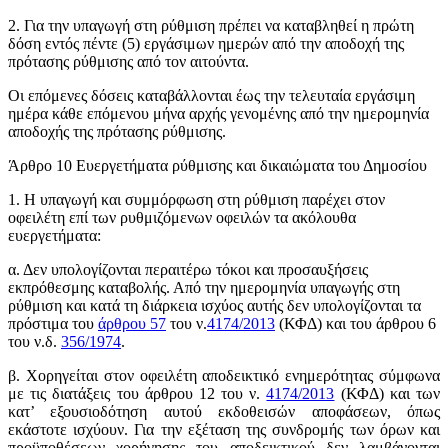
2. Για την υπαγωγή στη ρύθμιση πρέπει να καταβληθεί η πρώτη
δόση εντός πέντε (5) εργάσιμων ημερών από την αποδοχή της
πρότασης ρύθμισης από τον αιτούντα.
Οι επόμενες δόσεις καταβάλλονται έως την τελευταία εργάσιμη
ημέρα κάθε επόμενου μήνα αρχής γενομένης από την ημερομηνία
αποδοχής της πρότασης ρύθμισης.
Άρθρο 10 Ευεργετήματα ρύθμισης και δικαιώματα του Δημοσίου
1. Η υπαγωγή και συμμόρφωση στη ρύθμιση παρέχει στον
οφειλέτη επί των ρυθμιζόμενων οφειλών τα ακόλουθα
ευεργετήματα:
α. Δεν υπολογίζονται περαιτέρω τόκοι και προσαυξήσεις
εκπρόθεσμης καταβολής. Από την ημερομηνία υπαγωγής στη
ρύθμιση και κατά τη διάρκεια ισχύος αυτής δεν υπολογίζονται τα
πρόστιμα του
άρθρου 57
του ν.
4174/2013
(ΚΦΔ) και του άρθρου 6
του ν.δ.
356/1974
.
β. Χορηγείται στον οφειλέτη αποδεικτικό ενημερότητας σύμφωνα
με τις διατάξεις του άρθρου 12 του ν.
4174/2013
(ΚΦΔ) και των
κατ’ εξουσιοδότηση αυτού εκδοθεισών αποφάσεων, όπως
εκάστοτε ισχύουν. Για την εξέταση της συνδρομής των όρων και
προϋποθέσεων χορήγησης του αποδεικτικού δεν λαμβάνονται