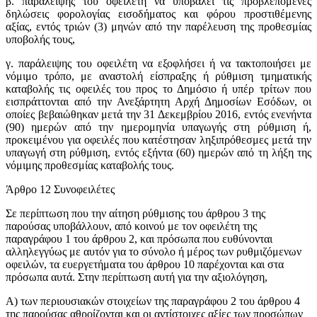
β. παράλειψης του οφειλέτη να υποβάλει τις προβλεπόμενες
δηλώσεις φορολογίας εισοδήματος και φόρου προστιθέμενης
αξίας, εντός τριών (3) μηνών από την παρέλευση της προθεσμίας
υποβολής τους,
γ. παράλειψης του οφειλέτη να εξοφλήσει ή να τακτοποιήσει με
νόμιμο τρόπο, με αναστολή είσπραξης ή ρύθμιση τμηματικής
καταβολής τις οφειλές του προς το Δημόσιο ή υπέρ τρίτων που
εισπράττονται από την Ανεξάρτητη Αρχή Δημοσίων Εσόδων, οι
οποίες βεβαιώθηκαν μετά την 31 Δεκεμβρίου 2016, εντός ενενήντα
(90) ημερών από την ημερομηνία υπαγωγής στη ρύθμιση ή,
προκειμένου για οφειλές που κατέστησαν ληξιπρόθεσμες μετά την
υπαγωγή στη ρύθμιση, εντός εξήντα (60) ημερών από τη λήξη της
νόμιμης προθεσμίας καταβολής τους.
Άρθρο 12 Συνοφειλέτες
Σε περίπτωση που την αίτηση ρύθμισης του άρθρου 3 της
παρούσας υποβάλλουν, από κοινού με τον οφειλέτη της
παραγράφου 1 του άρθρου 2, και πρόσωπα που ευθύνονται
αλληλεγγύως με αυτόν για το σύνολο ή μέρος των ρυθμιζόμενων
οφειλών, τα ευεργετήματα του άρθρου 10 παρέχονται και στα
πρόσωπα αυτά. Στην περίπτωση αυτή για την αξιολόγηση,
Α) των περιουσιακών στοιχείων της παραγράφου 2 του άρθρου 4
της παρούσας αθροίζονται και οι αντίστοιχες αξίες των προσώπων