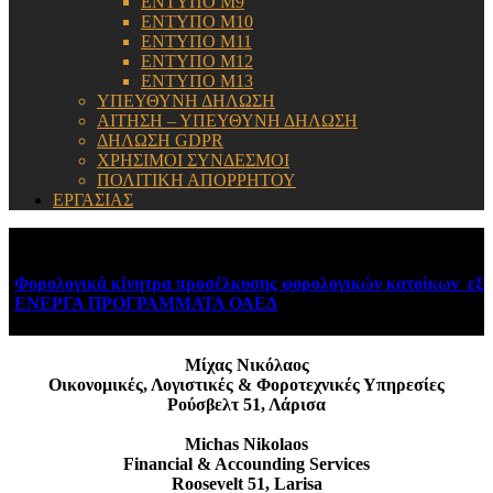
ΕΝΤΥΠΟ Μ9
ΕΝΤΥΠΟ Μ10
ΕΝΤΥΠΟ Μ11
ΕΝΤΥΠΟ Μ12
ΕΝΤΥΠΟ Μ13
ΥΠΕΥΘΥΝΗ ΔΗΛΩΣΗ
ΑΙΤΗΣΗ – ΥΠΕΥΘΥΝΗ ΔΗΛΩΣΗ
ΔΗΛΩΣΗ GDPR
ΧΡΗΣΙΜΟΙ ΣΥΝΔΕΣΜΟΙ
ΠΟΛΙΤΙΚΗ ΑΠΟΡΡΗΤΟΥ
ΕΡΓΑΣΙΑΣ
ΕΝΗΜΕΡΩΣΗ:
ικά κίνητρα προσέλκυσης φορολογικών κατοίκων εξωτερικού
A
Α ΠΡΟΓΡΑΜΜΑΤΑ ΟΑΕΔ
August 6, 2026
Μίχας Νικόλαος
Οικονομικές, Λογιστικές & Φοροτεχνικές Υπηρεσίες
Ρούσβελτ 51, Λάρισα
Michas Nikolaos
Financial & Accounding Services
Roosevelt 51, Larisa