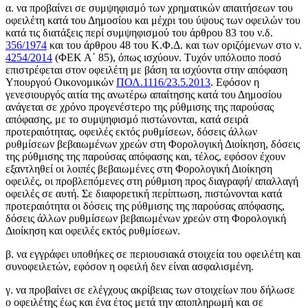
α. να προβαίνει σε συμψηφισμό των χρηματικών απαιτήσεων του
οφειλέτη κατά του Δημοσίου και μέχρι του ύψους των οφειλών του
κατά τις διατάξεις περί συμψηφισμού του άρθρου 83 του ν.δ.
356/1974
και του άρθρου 48 του Κ.Φ.Δ. και των οριζόμενων στο ν.
4254/2014
(ΦΕΚ Α΄ 85), όπως ισχύουν. Τυχόν υπόλοιπο ποσό
επιστρέφεται στον οφειλέτη με βάση τα ισχύοντα στην απόφαση
Υπουργού Οικονομικών
ΠΟΛ.1116/23.5.2013
. Εφόσον η
γενεσιουργός αιτία της ανωτέρω απαίτησης κατά του Δημοσίου
ανάγεται σε χρόνο προγενέστερο της ρύθμισης της παρούσας
απόφασης, με το συμψηφισμό πιστώνονται, κατά σειρά
προτεραιότητας, οφειλές εκτός ρυθμίσεων, δόσεις άλλων
ρυθμίσεων βεβαιωμένων χρεών στη Φορολογική Διοίκηση, δόσεις
της ρύθμισης της παρούσας απόφασης και, τέλος, εφόσον έχουν
εξαντληθεί οι λοιπές βεβαιωμένες στη Φορολογική Διοίκηση
οφειλές, οι προβλεπόμενες στη ρύθμιση προς διαγραφή/ απαλλαγή
οφειλές σε αυτή. Σε διαφορετική περίπτωση, πιστώνονται κατά
προτεραιότητα οι δόσεις της ρύθμισης της παρούσας απόφασης,
δόσεις άλλων ρυθμίσεων βεβαιωμένων χρεών στη Φορολογική
Διοίκηση και οφειλές εκτός ρυθμίσεων.
β. να εγγράφει υποθήκες σε περιουσιακά στοιχεία του οφειλέτη και
συνοφειλετών, εφόσον η οφειλή δεν είναι ασφαλισμένη.
γ. να προβαίνει σε ελέγχους ακρίβειας των στοιχείων που δήλωσε
ο οφειλέτης έως και ένα έτος μετά την αποπληρωμή και σε