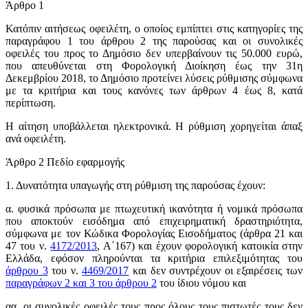
Άρθρο 1
Κατόπιν αιτήσεως οφειλέτη, ο οποίος εμπίπτει στις κατηγορίες της
παραγράφου 1 του άρθρου 2 της παρούσας και οι συνολικές
οφειλές του προς το Δημόσιο δεν υπερβαίνουν τις 50.000 ευρώ,
που απευθύνεται στη Φορολογική Διοίκηση έως την 31η
Δεκεμβρίου 2018, το Δημόσιο προτείνει λύσεις ρύθμισης σύμφωνα
με τα κριτήρια και τους κανόνες των άρθρων 4 έως 8, κατά
περίπτωση.
Η αίτηση υποβάλλεται ηλεκτρονικά. Η ρύθμιση χορηγείται άπαξ
ανά οφειλέτη.
Άρθρο 2 Πεδίο εφαρμογής
1. Δυνατότητα υπαγωγής στη ρύθμιση της παρούσας έχουν:
α. φυσικά πρόσωπα με πτωχευτική ικανότητα ή νομικά πρόσωπα
που αποκτούν εισόδημα από επιχειρηματική δραστηριότητα,
σύμφωνα με τον Κώδικα Φορολογίας Εισοδήματος (άρθρα 21 και
47 του ν.
4172/2013
, Α΄167) και έχουν φορολογική κατοικία στην
Ελλάδα, εφόσον πληρούνται τα κριτήρια επιλεξιμότητας του
άρθρου 3
του ν.
4469/2017
και δεν συντρέχουν οι εξαιρέσεις των
παραγράφων 2 και 3 του άρθρου 2
του ίδιου νόμου και
αα. οι συνολικές οφειλές τους προς όλους τους πιστωτές τους δεν