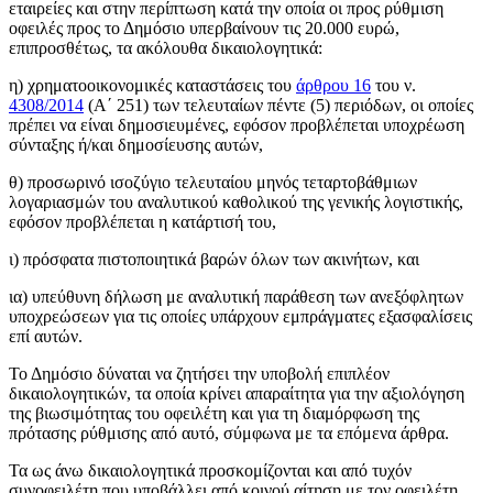
εταιρείες και στην περίπτωση κατά την οποία οι προς ρύθμιση
οφειλές προς το Δημόσιο υπερβαίνουν τις 20.000 ευρώ,
επιπροσθέτως, τα ακόλουθα δικαιολογητικά:
η) χρηματοοικονομικές καταστάσεις του
άρθρου 16
του ν.
4308/2014
(Α΄ 251) των τελευταίων πέντε (5) περιόδων, οι οποίες
πρέπει να είναι δημοσιευμένες, εφόσον προβλέπεται υποχρέωση
σύνταξης ή/και δημοσίευσης αυτών,
θ) προσωρινό ισοζύγιο τελευταίου μηνός τεταρτοβάθμιων
λογαριασμών του αναλυτικού καθολικού της γενικής λογιστικής,
εφόσον προβλέπεται η κατάρτισή του,
ι) πρόσφατα πιστοποιητικά βαρών όλων των ακινήτων, και
ια) υπεύθυνη δήλωση με αναλυτική παράθεση των ανεξόφλητων
υποχρεώσεων για τις οποίες υπάρχουν εμπράγματες εξασφαλίσεις
επί αυτών.
Το Δημόσιο δύναται να ζητήσει την υποβολή επιπλέον
δικαιολογητικών, τα οποία κρίνει απαραίτητα για την αξιολόγηση
της βιωσιμότητας του οφειλέτη και για τη διαμόρφωση της
πρότασης ρύθμισης από αυτό, σύμφωνα με τα επόμενα άρθρα.
Τα ως άνω δικαιολογητικά προσκομίζονται και από τυχόν
συνοφειλέτη που υποβάλλει από κοινού αίτηση με τον οφειλέτη.