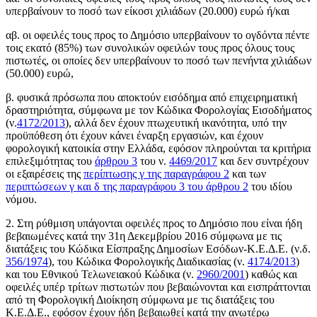
υπερβαίνουν το ποσό των είκοσι χιλιάδων (20.000) ευρώ ή/και
αβ. οι οφειλές τους προς το Δημόσιο υπερβαίνουν το ογδόντα πέντε
τοις εκατό (85%) των συνολικών οφειλών τους προς όλους τους
πιστωτές, οι οποίες δεν υπερβαίνουν το ποσό των πενήντα χιλιάδων
(50.000) ευρώ,
β. φυσικά πρόσωπα που αποκτούν εισόδημα από επιχειρηματική
δραστηριότητα, σύμφωνα με τον Κώδικα Φορολογίας Εισοδήματος
(ν.
4172/2013
), αλλά δεν έχουν πτωχευτική ικανότητα, υπό την
προϋπόθεση ότι έχουν κάνει έναρξη εργασιών, και έχουν
φορολογική κατοικία στην Ελλάδα, εφόσον πληρούνται τα κριτήρια
επιλεξιμότητας του
άρθρου 3
του ν.
4469/2017
και δεν συντρέχουν
οι εξαιρέσεις της
περίπτωσης γ της παραγράφου 2
και των
περιπτώσεων γ και δ της παραγράφου 3 του άρθρου 2
του ιδίου
νόμου.
2. Στη ρύθμιση υπάγονται οφειλές προς το Δημόσιο που είναι ήδη
βεβαιωμένες κατά την 31η Δεκεμβρίου 2016 σύμφωνα με τις
διατάξεις του Κώδικα Είσπραξης Δημοσίων Εσόδων-Κ.Ε.Δ.Ε. (ν.δ.
356/1974
), του Κώδικα Φορολογικής Διαδικασίας (ν.
4174/2013
)
και του Εθνικού Τελωνειακού Κώδικα (ν.
2960/2001
) καθώς και
οφειλές υπέρ τρίτων πιστωτών που βεβαιώνονται και εισπράττονται
από τη Φορολογική Διοίκηση σύμφωνα με τις διατάξεις του
Κ.Ε.Δ.Ε., εφόσον έχουν ήδη βεβαιωθεί κατά την ανωτέρω