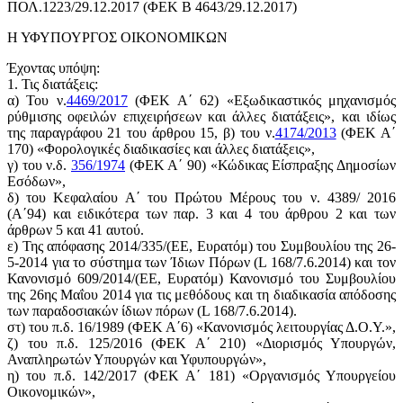
ΠΟΛ.1223/29.12.2017 (ΦΕΚ Β 4643/29.12.2017)
Η ΥΦΥΠΟΥΡΓΟΣ ΟΙΚΟΝΟΜΙΚΩΝ
Έχοντας υπόψη:
1. Τις διατάξεις:
α) Του ν.
4469/2017
(ΦΕΚ Α΄ 62) «Εξωδικαστικός μηχανισμός
ρύθμισης οφειλών επιχειρήσεων και άλλες διατάξεις», και ιδίως
της παραγράφου 21 του άρθρου 15, β) του ν.
4174/2013
(ΦΕΚ Α΄
170) «Φορολογικές διαδικασίες και άλλες διατάξεις»,
γ) του ν.δ.
356/1974
(ΦΕΚ Α΄ 90) «Κώδικας Είσπραξης Δημοσίων
Εσόδων»,
δ) του Κεφαλαίου Α΄ του Πρώτου Μέρους του ν. 4389/ 2016
(Α΄94) και ειδικότερα των παρ. 3 και 4 του άρθρου 2 και των
άρθρων 5 και 41 αυτού.
ε) Της απόφασης 2014/335/(ΕΕ, Ευρατόμ) του Συμβουλίου της 26-
5-2014 για το σύστημα των Ίδιων Πόρων (L 168/7.6.2014) και τον
Κανονισμό 609/2014/(ΕΕ, Ευρατόμ) Κανονισμό του Συμβουλίου
της 26ης Μαΐου 2014 για τις μεθόδους και τη διαδικασία απόδοσης
των παραδοσιακών ίδιων πόρων (L 168/7.6.2014).
στ) του π.δ. 16/1989 (ΦΕΚ Α΄6) «Κανονισμός λειτουργίας Δ.Ο.Υ.»,
ζ) του π.δ. 125/2016 (ΦΕΚ Α΄ 210) «Διορισμός Υπουργών,
Αναπληρωτών Υπουργών και Υφυπουργών»,
η) του π.δ. 142/2017 (ΦΕΚ Α΄ 181) «Οργανισμός Υπουργείου
Οικονομικών»,