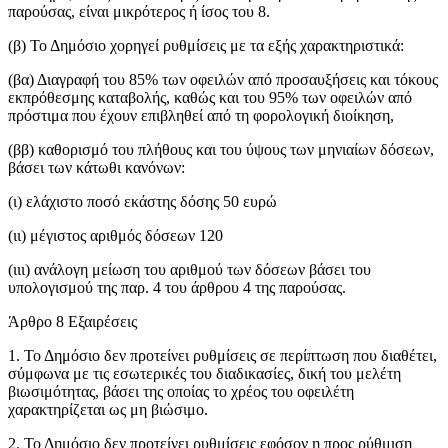
παρούσας, είναι μικρότερος ή ίσος του 8.
(β) Το Δημόσιο χορηγεί ρυθμίσεις με τα εξής χαρακτηριστικά:
(βα) Διαγραφή του 85% των οφειλών από προσαυξήσεις και τόκους
εκπρόθεσμης καταβολής, καθώς και του 95% των οφειλών από
πρόστιμα που έχουν επιβληθεί από τη φορολογική διοίκηση,
(ββ) καθορισμό του πλήθους και του ύψους των μηνιαίων δόσεων,
βάσει των κάτωθι κανόνων:
(ι) ελάχιστο ποσό εκάστης δόσης 50 ευρώ
(ιι) μέγιστος αριθμός δόσεων 120
(ιιι) ανάλογη μείωση του αριθμού των δόσεων βάσει του
υπολογισμού της παρ. 4 του άρθρου 4 της παρούσας.
Άρθρο 8 Εξαιρέσεις
1. Το Δημόσιο δεν προτείνει ρυθμίσεις σε περίπτωση που διαθέτει,
σύμφωνα με τις εσωτερικές του διαδικασίες, δική του μελέτη
βιωσιμότητας, βάσει της οποίας το χρέος του οφειλέτη
χαρακτηρίζεται ως μη βιώσιμο.
2. Το Δημόσιο δεν προτείνει ρυθμίσεις εφόσον η προς ρύθμιση