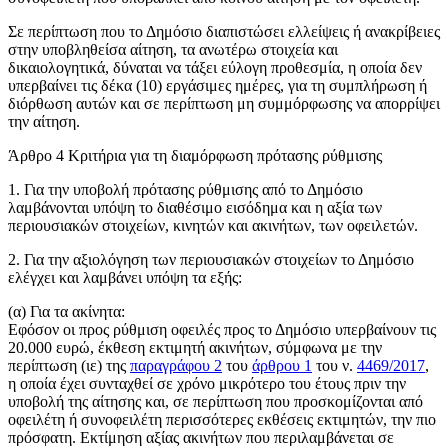
Σε περίπτωση που το Δημόσιο διαπιστώσει ελλείψεις ή ανακρίβειες
στην υποβληθείσα αίτηση, τα ανωτέρω στοιχεία και
δικαιολογητικά, δύναται να τάξει εύλογη προθεσμία, η οποία δεν
υπερβαίνει τις δέκα (10) εργάσιμες ημέρες, για τη συμπλήρωση ή
διόρθωση αυτών και σε περίπτωση μη συμμόρφωσης να απορρίψει
την αίτηση.
Άρθρο 4 Κριτήρια για τη διαμόρφωση πρότασης ρύθμισης
1. Για την υποβολή πρότασης ρύθμισης από το Δημόσιο
λαμβάνονται υπόψη το διαθέσιμο εισόδημα και η αξία των
περιουσιακών στοιχείων, κινητών και ακινήτων, των οφειλετών.
2. Για την αξιολόγηση των περιουσιακών στοιχείων το Δημόσιο
ελέγχει και λαμβάνει υπόψη τα εξής:
(α) Για τα ακίνητα:
Εφόσον οι προς ρύθμιση οφειλές προς το Δημόσιο υπερβαίνουν τις
20.000 ευρώ, έκθεση εκτιμητή ακινήτων, σύμφωνα με την
περίπτωση (ιε) της
παραγράφου 2
του
άρθρου 1
του ν.
4469/2017
,
η οποία έχει συνταχθεί σε χρόνο μικρότερο του έτους πριν την
υποβολή της αίτησης και, σε περίπτωση που προσκομίζονται από
οφειλέτη ή συνοφειλέτη περισσότερες εκθέσεις εκτιμητών, την πιο
πρόσφατη. Εκτίμηση αξίας ακινήτων που περιλαμβάνεται σε