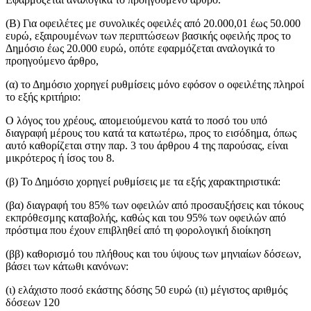
(Β) Για οφειλέτες με συνολικές οφειλές από 20.000,01 έως 50.000
ευρώ, εξαιρουμένων των περιπτώσεων βασικής οφειλής προς το
Δημόσιο έως 20.000 ευρώ, οπότε εφαρμόζεται αναλογικά το
προηγούμενο άρθρο,
(α) το Δημόσιο χορηγεί ρυθμίσεις μόνο εφόσον ο οφειλέτης πληροί
το εξής κριτήριο:
Ο λόγος του χρέους, απομειούμενου κατά το ποσό του υπό
διαγραφή μέρους του κατά τα κατωτέρω, προς το εισόδημα, όπως
αυτό καθορίζεται στην παρ. 3 του άρθρου 4 της παρούσας, είναι
μικρότερος ή ίσος του 8.
(β) Το Δημόσιο χορηγεί ρυθμίσεις με τα εξής χαρακτηριστικά:
(βα) διαγραφή του 85% των οφειλών από προσαυξήσεις και τόκους
εκπρόθεσμης καταβολής, καθώς και του 95% των οφειλών από
πρόστιμα που έχουν επιβληθεί από τη φορολογική διοίκηση
(ββ) καθορισμό του πλήθους και του ύψους των μηνιαίων δόσεων,
βάσει των κάτωθι κανόνων:
(ι) ελάχιστο ποσό εκάστης δόσης 50 ευρώ (ιι) μέγιστος αριθμός
δόσεων 120