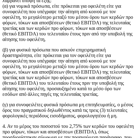
λαμβάνει υπόψη τα εξής:
(α) για νομικά πρόσωπα, είτε πρόκειται για οφειλέτη είτε για
συνοφειλέτη που υπέγραψε την αίτηση από κοινού με τον
οφειλέτη, το μεγαλύτερο μεταξύ του μέσου όρου των κερδών προ
φόρων, τόκων και αποσβέσεων (θετικό EBITDA) της τελευταίας
τριετίας και των κερδών προ φόρων, τόκων και αποσβέσεων
(θετικό EBITDA) του τελευταίου έτους πριν από την υποβολή της
αίτησης του οφειλέτη,
(β) για φυσικά πρόσωπα που ασκούν επιχειρηματική
δραστηριότητα, είτε πρόκειται για τον οφειλέτη είτε για
συνοφειλέτη που υπέγραψε την αίτηση από κοινού με τον
οφειλέτη, το μεγαλύτερο μεταξύ του μέσου όρου των κερδών προ
φόρων, τόκων και αποσβέσεων (θετικό EBITDA) της τελευταίας
τριετίας και των κερδών προ φόρων, τόκων και αποσβέσεων
(θετικό EBITDA) του τελευταίου έτους πριν την υποβολή της
αίτησης του οφειλέτη, προσαυξημένο κατά το μέσο όρο των
εσόδων από άλλες πηγές της τελευταίας τριετίας.
(γ) για συνοφειλέτες φυσικά πρόσωπα μη επιτηδευματίες, ο μέσος
όρος του πραγματικού δηλωθέντος κατά τις τρεις (3) τελευταίες
φορολογικές περιόδους εισοδήματος, φορολογητέου ή μη.
4. Αν το μέρος του ποσοστού του 2,75% των κερδών του οφειλέτη
προ φόρων, τόκων και αποσβέσεων (EBITDA), όπως
προσδιορίστηκαν σύμφωνα με την προηγούμενη παράγραφο, που