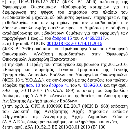
θ) της ΠΟΛ.1105/12.7.2017 (ΦΕΚ Β΄ 2426) απόφασης της
Υφυπουργού Οικονομικών «Καθορισμός κριτηρίων για τη
διαμόρφωση της ψήφου του Δημοσίου στο πλαίσιο του
εξωδικαστικού μηχανισμού ρύθμισης οφειλών επιχειρήσεων, της
μεθοδολογίας και των κριτηρίων για τον προσδιορισμό των
δόσεων αποπληρωμής οφειλών προς το Δημόσιο με σύμβαση
αναδιάρθρωσης και ειδικότερων θεμάτων για την εφαρμογή των
παραγράφων 1 έως 13 του
άρθρου 15
του ν.
4469/2017
.».
2. α) Την αριθ. ΥΠΟΙΚ
0010218 ΕΞ 2016/14.11.2016
(ΦΕΚ Β΄ 3696) απόφαση του Πρωθυπουργού και του Υπουργού
Οικονομικών «Ανάθεση αρμοδιοτήτων στην Υφυπουργό
Οικονομικών Αικατερίνη Παπανάτσιου»,
β) την αριθ. 1 Πράξη του Υπουργικού Συμβουλίου της 20.1.2016,
«Επιλογή και διορισμός Γενικού Γραμματέα της Γενικής
Γραμματείας Δημοσίων Εσόδων του Υπουργείου Οικονομικών»
(ΦΕΚ 18 τ. Υ.Ο.Δ.Δ.), σε συνδυασμό με τις διατάξεις του πρώτου
εδαφίου της
παρ. 10
του
άρθρου 41
του ν.
4389/2016
και την αριθ.
39/3 της 30-11-2017 (Υ.Ο.Δ.Δ. 689) απόφαση του Συμβουλίου
Διοίκησης της Α.Α.Δ.Ε. «Ανανέωση της θητείας του Διοικητή της
Ανεξάρτητης Αρχής Δημοσίων Εσόδων»,
γ) την αριθ. Δ. ΟΡΓ. Α 1036960 ΕΞ 2017 (ΦΕΚ Β΄ 968) απόφαση
του Διοικητή της Ανεξάρτητης Αρχής Δημοσίων Εσόδων
«Οργανισμός της Ανεξάρτητης Αρχής Δημοσίων Εσόδων
(Α.Α.Δ.Ε.)», όπως τροποποιήθηκε, συμπληρώθηκε και ισχύει,
δ) την αριθ. Δ6Α 1015213 ΕΞ 2013/28.01.2013 (Β΄ 130