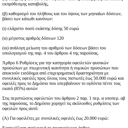
εκπρόθεσμης καταβολής,
(β) καθορισμό του πλήθους και του ύψους των μηνιαίων δόσεων,
βάσει των κάτωθι κανόνων:
(ι) ελάχιστο ποσό εκάστης δόσης 50 ευρώ
(ιι) μέγιστος αριθμός δόσεων 120
(ιιι) ανάλογη μείωση του αριθμού των δόσεων βάσει του
υπολογισμού της παρ. 4 του άρθρου 4 της παρούσας.
Άρθρο 6 Ρυθμίσεις για την κατηγορία οφειλετών φυσικών
προσώπων με πτωχευτική ικανότητα ή νομικών προσώπων που
αποκτούν εισόδημα από επιχειρηματική δραστηριότητα με
συνολικές οφειλές προς όλους τους πιστωτές έως 50.000 ευρώ και
οφειλές προς το Δημόσιο που υπερβαίνουν το ογδόντα πέντε τοις
εκατό (85%) αυτών
Στις περιπτώσεις οφειλετών του άρθρου 2 παρ. 1 περ. α υποπερ. αβ
της παρούσας, το Δημόσιο χορηγεί τις ακόλουθες ρυθμίσεις των
οφειλών προς αυτό:
(Α) Για οφειλέτες με συνολικές οφειλές έως 20.000 ευρώ:
Εφαρμόζεται αναλογικά το προηγούμενο άρθρο.