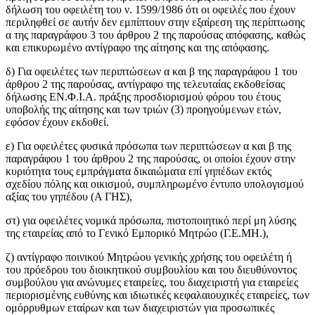
δήλωση του οφειλέτη του ν. 1599/1986 ότι οι οφειλές που έχουν
περιληφθεί σε αυτήν δεν εμπίπτουν στην εξαίρεση της περίπτωσης
α της παραγράφου 3 του άρθρου 2 της παρούσας απόφασης, καθώς
και επικυρωμένο αντίγραφο της αίτησης και της απόφασης.
δ) Για οφειλέτες των περιπτώσεων α και β της παραγράφου 1 του
άρθρου 2 της παρούσας, αντίγραφο της τελευταίας εκδοθείσας
δήλωσης ΕΝ.Φ.Ι.Α. πράξης προσδιορισμού φόρου του έτους
υποβολής της αίτησης και των τριών (3) προηγούμενων ετών,
εφόσον έχουν εκδοθεί.
ε) Για οφειλέτες φυσικά πρόσωπα των περιπτώσεων α και β της
παραγράφου 1 του άρθρου 2 της παρούσας, οι οποίοι έχουν στην
κυριότητα τους εμπράγματα δικαιώματα επί γηπέδων εκτός
σχεδίου πόλης και οικισμού, συμπληρωμένο έντυπο υπολογισμού
αξίας του γηπέδου (Α ΓΗΣ),
στ) για οφειλέτες νομικά πρόσωπα, πιστοποιητικό περί μη λύσης
της εταιρείας από το Γενικό Εμπορικό Μητρώο (Γ.Ε.ΜΗ.),
ζ) αντίγραφο ποινικού Μητρώου γενικής χρήσης του οφειλέτη ή
του πρόεδρου του διοικητικού συμβουλίου και του διευθύνοντος
συμβούλου για ανώνυμες εταιρείες, του διαχειριστή για εταιρείες
περιορισμένης ευθύνης και ιδιωτικές κεφαλαιουχικές εταιρείες, των
ομόρρυθμων εταίρων και των διαχειριστών για προσωπικές