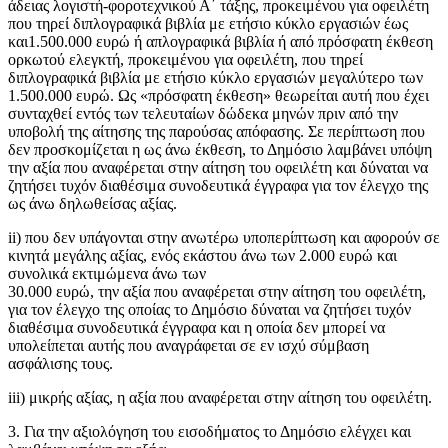
άδειας λογιστή-φοροτεχνικού Α΄ τάξης, προκειμένου για οφειλέτη
που τηρεί διπλογραφικά βιβλία με ετήσιο κύκλο εργασιών έως
και1.500.000 ευρώ ή απλογραφικά βιβλία ή από πρόσφατη έκθεση
ορκωτού ελεγκτή, προκειμένου για οφειλέτη, που τηρεί
διπλογραφικά βιβλία με ετήσιο κύκλο εργασιών μεγαλύτερο των
1.500.000 ευρώ. Ως «πρόσφατη έκθεση» θεωρείται αυτή που έχει
συνταχθεί εντός των τελευταίων δώδεκα μηνών πριν από την
υποβολή της αίτησης της παρούσας απόφασης. Σε περίπτωση που
δεν προσκομίζεται η ως άνω έκθεση, το Δημόσιο λαμβάνει υπόψη
την αξία που αναφέρεται στην αίτηση του οφειλέτη και δύναται να
ζητήσει τυχόν διαθέσιμα συνοδευτικά έγγραφα για τον έλεγχο της
ως άνω δηλωθείσας αξίας.
ii) που δεν υπάγονται στην ανωτέρω υποπερίπτωση και αφορούν σε
κινητά μεγάλης αξίας, ενός εκάστου άνω των 2.000 ευρώ και
συνολικά εκτιμώμενα άνω των
30.000 ευρώ, την αξία που αναφέρεται στην αίτηση του οφειλέτη,
για τον έλεγχο της οποίας το Δημόσιο δύναται να ζητήσει τυχόν
διαθέσιμα συνοδευτικά έγγραφα και η οποία δεν μπορεί να
υπολείπεται αυτής που αναγράφεται σε εν ισχύ σύμβαση
ασφάλισης τους.
iii) μικρής αξίας, η αξία που αναφέρεται στην αίτηση του οφειλέτη.
3. Για την αξιολόγηση του εισοδήματος το Δημόσιο ελέγχει και