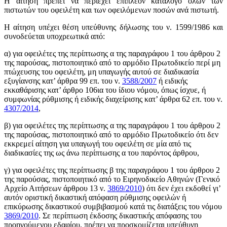
Η αίτηση πρέπει να περιέχει επιπλέον κατάλογο όλων των
πιστωτών του οφειλέτη και των οφειλόμενων ποσών ανά πιστωτή.
Η αίτηση υπέχει θέση υπεύθυνης δήλωσης του ν. 1599/1986 και
συνοδεύεται υποχρεωτικά από:
α) για οφειλέτες της περίπτωσης α της παραγράφου 1 του άρθρου 2
της παρούσας, πιστοποιητικό από το αρμόδιο Πρωτοδικείο περί μη
πτώχευσης του οφειλέτη, μη υπαγωγής αυτού σε διαδικασία
εξυγίανσης κατ’ άρθρα 99 επ. του ν.
3588/2007
ή ειδικής
εκκαθάρισης κατ’ άρθρο 106ια του ίδιου νόμου, όπως ίσχυε, ή
συμφωνίας ρύθμισης ή ειδικής διαχείρισης κατ’ άρθρα 62 επ. του ν.
4307/2014
,
β) για οφειλέτες της περίπτωσης α της παραγράφου 1 του άρθρου 2
της παρούσας, πιστοποιητικό από το αρμόδιο Πρωτοδικείο ότι δεν
εκκρεμεί αίτηση για υπαγωγή του οφειλέτη σε μία από τις
διαδικασίες της ως άνω περίπτωσης α του παρόντος άρθρου,
γ) για οφειλέτες της περίπτωσης β της παραγράφου 1 του άρθρου 2
της παρούσας, πιστοποιητικό από το Ειρηνοδικείο Αθηνών (Γενικό
Αρχείο Αιτήσεων άρθρου 13 ν.
3869/2010
) ότι δεν έχει εκδοθεί γι’
αυτόν οριστική δικαστική απόφαση ρύθμισης οφειλών ή
επικύρωσης δικαστικού συμβιβασμού κατά τις διατάξεις του νόμου
3869/2010
. Σε περίπτωση έκδοσης δικαστικής απόφασης του
προηγούμενου εδαφίου, πρέπει να προσκομίζεται υπεύθυνη