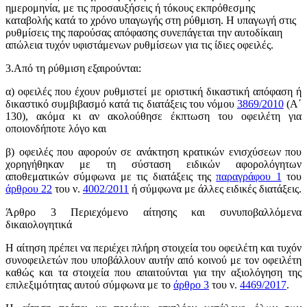
ημερομηνία, με τις προσαυξήσεις ή τόκους εκπρόθεσμης
καταβολής κατά το χρόνο υπαγωγής στη ρύθμιση. Η υπαγωγή στις
ρυθμίσεις της παρούσας απόφασης συνεπάγεται την αυτοδίκαιη
απώλεια τυχόν υφιστάμενων ρυθμίσεων για τις ίδιες οφειλές.
3.Από τη ρύθμιση εξαιρούνται:
α) οφειλές που έχουν ρυθμιστεί με οριστική δικαστική απόφαση ή
δικαστικό συμβιβασμό κατά τις διατάξεις του νόμου
3869/2010
(Α΄
130), ακόμα κι αν ακολούθησε έκπτωση του οφειλέτη για
οποιονδήποτε λόγο και
β) οφειλές που αφορούν σε ανάκτηση κρατικών ενισχύσεων που
χορηγήθηκαν με τη σύσταση ειδικών αφορολόγητων
αποθεματικών σύμφωνα με τις διατάξεις της
παραγράφου 1
του
άρθρου 22
του ν.
4002/2011
ή σύμφωνα με άλλες ειδικές διατάξεις.
Άρθρο 3 Περιεχόμενο αίτησης και συνυποβαλλόμενα
δικαιολογητικά
Η αίτηση πρέπει να περιέχει πλήρη στοιχεία του οφειλέτη και τυχόν
συνοφειλετών που υποβάλλουν αυτήν από κοινού με τον οφειλέτη
καθώς και τα στοιχεία που απαιτούνται για την αξιολόγηση της
επιλεξιμότητας αυτού σύμφωνα με το
άρθρο 3
του ν.
4469/2017
.