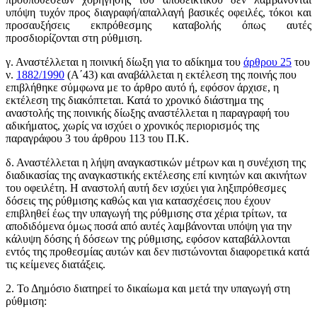
υπόψη τυχόν προς διαγραφή/απαλλαγή βασικές οφειλές, τόκοι και
προσαυξήσεις εκπρόθεσμης καταβολής όπως αυτές
προσδιορίζονται στη ρύθμιση.
γ. Αναστέλλεται η ποινική δίωξη για το αδίκημα του
άρθρου 25
του
ν.
1882/1990
(Α΄43) και αναβάλλεται η εκτέλεση της ποινής που
επιβλήθηκε σύμφωνα με το άρθρο αυτό ή, εφόσον άρχισε, η
εκτέλεση της διακόπτεται. Κατά το χρονικό διάστημα της
αναστολής της ποινικής δίωξης αναστέλλεται η παραγραφή του
αδικήματος, χωρίς να ισχύει ο χρονικός περιορισμός της
παραγράφου 3 του άρθρου 113 του Π.Κ.
δ. Αναστέλλεται η λήψη αναγκαστικών μέτρων και η συνέχιση της
διαδικασίας της αναγκαστικής εκτέλεσης επί κινητών και ακινήτων
του οφειλέτη. Η αναστολή αυτή δεν ισχύει για ληξιπρόθεσμες
δόσεις της ρύθμισης καθώς και για κατασχέσεις που έχουν
επιβληθεί έως την υπαγωγή της ρύθμισης στα χέρια τρίτων, τα
αποδιδόμενα όμως ποσά από αυτές λαμβάνονται υπόψη για την
κάλυψη δόσης ή δόσεων της ρύθμισης, εφόσον καταβάλλονται
εντός της προθεσμίας αυτών και δεν πιστώνονται διαφορετικά κατά
τις κείμενες διατάξεις.
2. Το Δημόσιο διατηρεί το δικαίωμα και μετά την υπαγωγή στη
ρύθμιση: