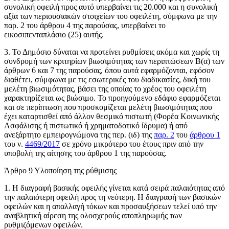
συνολική οφειλή προς αυτό υπερβαίνει τις 20.000 και η συνολική
αξία των περιουσιακών στοιχείων του οφειλέτη, σύμφωνα με την
παρ. 2 του άρθρου 4 της παρούσας, υπερβαίνει το
εικοσιπενταπλάσιο (25) αυτής.
3. Το Δημόσιο δύναται να προτείνει ρυθμίσεις ακόμα και χωρίς τη
συνδρομή των κριτηρίων βιωσιμότητας των περιπτώσεων Β(α) των
άρθρων 6 και 7 της παρούσας, όπου αυτά εφαρμόζονται, εφόσον
διαθέτει, σύμφωνα με τις εσωτερικές του διαδικασίες, δική του
μελέτη βιωσιμότητας, βάσει της οποίας το χρέος του οφειλέτη
χαρακτηρίζεται ως βιώσιμο. Το προηγούμενο εδάφιο εφαρμόζεται
και σε περίπτωση που προσκομίζεται μελέτη βιωσιμότητας που
έχει καταρτισθεί από άλλον θεσμικό πιστωτή (Φορέα Κοινωνικής
Ασφάλισης ή πιστωτικό ή χρηματοδοτικό ίδρυμα) ή από
ανεξάρτητο εμπειρογνώμονα της περ. (ιδ) της
παρ. 2
του
άρθρου 1
του ν.
4469/2017
σε χρόνο μικρότερο του έτους πριν από την
υποβολή της αίτησης του άρθρου 1 της παρούσας.
Άρθρο 9 Υλοποίηση της ρύθμισης
1. Η διαγραφή βασικής οφειλής γίνεται κατά σειρά παλαιότητας από
την παλαιότερη οφειλή προς τη νεότερη. Η διαγραφή των βασικών
οφειλών και η απαλλαγή τόκων και προσαυξήσεων τελεί υπό την
αναβλητική αίρεση της ολοσχερούς αποπληρωμής των
ρυθμιζόμενων οφειλών.