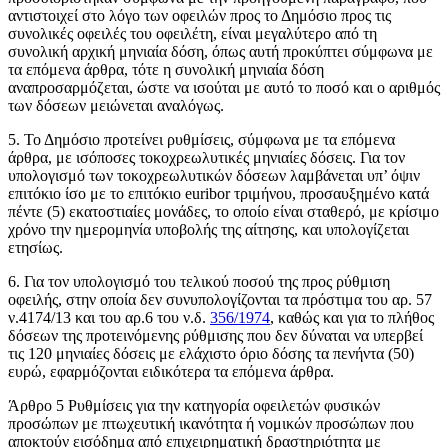
αντιστοιχεί στο λόγο των οφειλών προς το Δημόσιο προς τις
συνολικές οφειλές του οφειλέτη, είναι μεγαλύτερο από τη
συνολική αρχική μηνιαία δόση, όπως αυτή προκύπτει σύμφωνα με
τα επόμενα άρθρα, τότε η συνολική μηνιαία δόση
αναπροσαρμόζεται, ώστε να ισούται με αυτό το ποσό και ο αριθμός
των δόσεων μειώνεται αναλόγως.
5. Το Δημόσιο προτείνει ρυθμίσεις, σύμφωνα με τα επόμενα
άρθρα, με ισόποσες τοκοχρεωλυτικές μηνιαίες δόσεις. Για τον
υπολογισμό των τοκοχρεωλυτικών δόσεων λαμβάνεται υπ’ όψιν
επιτόκιο ίσο με το επιτόκιο euribor τριμήνου, προσαυξημένο κατά
πέντε (5) εκατοστιαίες μονάδες, το οποίο είναι σταθερό, με κρίσιμο
χρόνο την ημερομηνία υποβολής της αίτησης, και υπολογίζεται
ετησίως.
6. Για τον υπολογισμό του τελικού ποσού της προς ρύθμιση
οφειλής, στην οποία δεν συνυπολογίζονται τα πρόστιμα του αρ. 57
ν.4174/13 και του αρ.6 του ν.δ.
356/1974
, καθώς και για το πλήθος
δόσεων της προτεινόμενης ρύθμισης που δεν δύναται να υπερβεί
τις 120 μηνιαίες δόσεις με ελάχιστο όριο δόσης τα πενήντα (50)
ευρώ, εφαρμόζονται ειδικότερα τα επόμενα άρθρα.
Άρθρο 5 Ρυθμίσεις για την κατηγορία οφειλετών φυσικών
προσώπων με πτωχευτική ικανότητα ή νομικών προσώπων που
αποκτούν εισόδημα από επιχειρηματική δραστηριότητα με