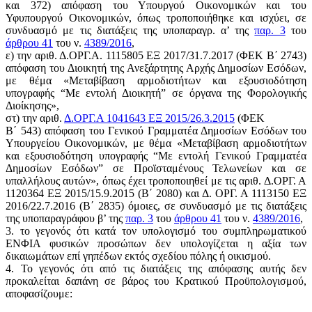
και 372) απόφαση του Υπουργού Οικονομικών και του
Υφυπουργού Οικονομικών, όπως τροποποιήθηκε και ισχύει, σε
συνδυασμό με τις διατάξεις της υποπαραγρ. α’ της
παρ. 3
του
άρθρου 41
του ν.
4389/2016
,
ε) την αριθ. Δ.ΟΡΓ.Α. 1115805 ΕΞ 2017/31.7.2017 (ΦΕΚ Β΄ 2743)
απόφαση του Διοικητή της Ανεξάρτητης Αρχής Δημοσίων Εσόδων,
με θέμα «Μεταβίβαση αρμοδιοτήτων και εξουσιοδότηση
υπογραφής “Με εντολή Διοικητή” σε όργανα της Φορολογικής
Διοίκησης»,
στ) την αριθ.
Δ.ΟΡΓ.Α 1041643 ΕΞ 2015/26.3.2015
(ΦΕΚ
Β΄ 543) απόφαση του Γενικού Γραμματέα Δημοσίων Εσόδων του
Υπουργείου Οικονομικών, με θέμα «Μεταβίβαση αρμοδιοτήτων
και εξουσιοδότηση υπογραφής “Με εντολή Γενικού Γραμματέα
Δημοσίων Εσόδων” σε Προϊσταμένους Τελωνείων και σε
υπαλλήλους αυτών», όπως έχει τροποποιηθεί με τις αριθ. Δ.ΟΡΓ. Α
1120364 ΕΞ 2015/15.9.2015 (Β΄ 2080) και Δ. ΟΡΓ. Α 1113150 ΕΞ
2016/22.7.2016 (Β΄ 2835) όμοιες, σε συνδυασμό με τις διατάξεις
της υποπαραγράφου β’ της
παρ. 3
του
άρθρου 41
του ν.
4389/2016
,
3. το γεγονός ότι κατά τον υπολογισμό του συμπληρωματικού
ΕΝΦΙΑ φυσικών προσώπων δεν υπολογίζεται η αξία των
δικαιωμάτων επί γηπέδων εκτός σχεδίου πόλης ή οικισμού.
4. Το γεγονός ότι από τις διατάξεις της απόφασης αυτής δεν
προκαλείται δαπάνη σε βάρος του Κρατικού Προϋπολογισμού,
αποφασίζουμε: