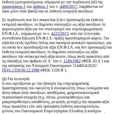
έκθεση εμπειρογνώμονα, σύμφωνα με την περίπτωση (ιδ) της
παραγράφου 2
του
άρθρου 1
του ν.
4469/2017
, λαμβάνεται υπ’
όψιν μόνο όταν βασίζεται σε έκθεση εκτιμητή ακινήτων.
Σε περίπτωση που δεν απαιτείται ή δεν προσκομίζεται έκθεση
εκτιμητή ακινήτων, το Δημόσιο υπολογίζει ως αξία ακινήτων τη
φορολογητέα αξία για τον υπολογισμό του συμπληρωματικού
ΕΝ.Φ.Ι.Α., σύμφωνα με το ν.
4223/2013
, από την τελευταία
συντεθείσα δήλωση ΕΝ.Φ.Ι.Α. πράξη προσδιορισμού φόρου. Για
γήπεδα εκτός σχεδίου πόλης και οικισμού φυσικών προσώπων, για
τα οποία δεν προσδιορίζεται αξία ΕΝ.Φ.Ι.Α. και δεν προσκομίζεται
έκθεση εκτιμητή ακινήτων, το Δημόσιο υπολογίζει ως αξία
ακινήτων την αντικειμενική αξία αυτών, όπως αυτή προκύπτει από
τις διατάξεις του άρθρου 41 Α΄ του ν.
1249/1982
(ΦΕΚ 43 Α΄) και
της απόφασης του Υπουργού Οικονομικών 1144814/2631/
ΠΟΛ.1310/30.12.1998
(ΦΕΚ 1328 Β΄).
(β) Για τα κινητά:
i) που σχετίζονται με την άσκηση της επιχειρηματικής
δραστηριότητας του οφειλέτη ή συνοφειλέτη, όπως ενσώματα και
άυλα πάγια πλην ακινήτων, αποθέματα, χρηματοοικονομικά
περιουσιακά στοιχεία (π.χ. τίτλοι, μεσοπρόθεσμες και
μακροπρόθεσμες καταθέσεις, μετρητά, μετοχές) την αγοραία αξία
όπως προκύπτει είτε από πρόσφατη έκθεση οικονομολόγου,
μέλους του Οικονομικού Επιμελητηρίου Ελλάδος ή κατόχου