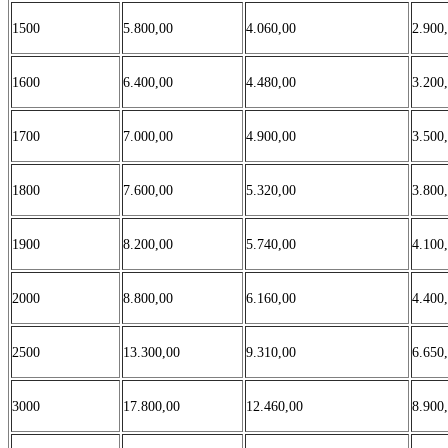
1500
5.800,00
4.060,00
2.900
1600
6.400,00
4.480,00
3.200
1700
7.000,00
4.900,00
3.500
1800
7.600,00
5.320,00
3.800
1900
8.200,00
5.740,00
4.100
2000
8.800,00
6.160,00
4.400
2500
13.300,00
9.310,00
6.650
3000
17.800,00
12.460,00
8.900