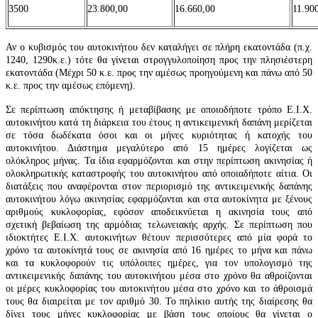
3500
23.800,00
16.660,00
11.90
Αν ο κυβισμός του αυτοκινήτου δεν καταλήγει σε πλήρη εκατοντάδα (π.χ.
1240, 1290κ.ε.) τότε θα γίνεται στρογγυλοποίηση προς την πλησιέστερη
εκατοντάδα (Μέχρι 50 κ.ε. προς την αμέσως προηγούμενη και πάνω από 50
κ.ε. προς την αμέσως επόμενη).
Σε περίπτωση απόκτησης ή μεταβίβασης με οποιοδήποτε τρόπο Ε.Ι.Χ.
αυτοκινήτου κατά τη διάρκεια του έτους η αντικειμενική δαπάνη μερίζεται
σε τόσα δωδέκατα όσοι και οι μήνες κυριότητας ή κατοχής του
αυτοκινήτου. Διάστημα μεγαλύτερο από 15 ημέρες λογίζεται ως
ολόκληρος μήνας. Τα ίδια εφαρμόζονται και στην περίπτωση ακινησίας ή
ολοκληρωτικής καταστροφής του αυτοκινήτου από οποιαδήποτε αίτια. Οι
διατάξεις που αναφέρονται στον περιορισμό της αντικειμενικής δαπάνης
αυτοκινήτου λόγω ακινησίας εφαρμόζονται και στα αυτοκίνητα με ξένους
αριθμούς κυκλοφορίας, εφόσον αποδεικνύεται η ακινησία τους από
σχετική βεβαίωση της αρμόδιας τελωνειακής αρχής. Σε περίπτωση που
ιδιοκτήτες Ε.Ι.Χ. αυτοκινήτων θέτουν περισσότερες από μία φορά το
χρόνο τα αυτοκίνητά τους σε ακινησία από 16 ημέρες το μήνα και πάνω
και τα κυκλοφορούν τις υπόλοιπες ημέρες, για τον υπολογισμό της
αντικειμενικής δαπάνης του αυτοκινήτου μέσα στο χρόνο θα αθροίζονται
οι μέρες κυκλοφορίας του αυτοκινήτου μέσα στο χρόνο και το άθροισμά
τους θα διαιρείται με τον αριθμό 30. Το πηλίκιο αυτής της διαίρεσης θα
δίνει τους μήνες κυκλοφορίας με βάση τους οποίους θα γίνεται ο