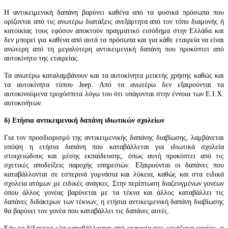
Η αντικειμενική δαπάνη βαρύνει καθένα από τα φυσικά πρόσωπα που
ορίζονται από τις ανωτέρω διατάξεις ανεξάρτητα από τον τόπο διαμονής ή
κατοικίας τους εφόσον αποκτούν πραγματικό εισόδημα στην Ελλάδα και
δεν μπορεί για καθένα από αυτά τα πρόσωπα και για κάθε εταιρεία να είναι
ανώτερη από τη μεγαλύτερη αντικειμενική δαπάνη που προκύπτει από
αυτοκίνητο της εταιρείας.
Τα ανωτέρω καταλαμβάνουν και τα αυτοκίνητα μεικτής χρήσης καθώς και
τα αυτοκίνητα τύπου Jeep. Από τα ανωτέρω δεν εξαιρούνται τα
αυτοκινούμενα τροχόσπιτα λόγω του ότι υπάγονται στην έννοια των Ε.Ι.Χ.
αυτοκινήτων.
δ) Ετήσια αντικειμενική δαπάνη ιδιωτικών σχολείων
Για τον προσδιορισμό της αντικειμενικής δαπάνης διαβίωσης, λαμβάνεται
υπόψη η ετήσια δαπάνη που καταβάλλεται για ιδιωτικά σχολεία
στοιχειώδους και μέσης εκπαίδευσης, όπως αυτή προκύπτει από τις
σχετικές αποδείξεις παροχής υπηρεσιών. Εξαιρούνται οι δαπάνες που
καταβάλλονται σε εσπερινά γυμνάσια και λύκεια, καθώς και στα ειδικά
σχολεία ατόμων με ειδικές ανάγκες. Στην περίπτωση διαζευγμένων γονέων
όπου άλλος γονέας βαρύνεται με τα τέκνα και άλλος καταβάλλει τις
δαπάνες διδάκτρων των τέκνων, η ετήσια αντικειμενική δαπάνη διαβίωσης
θα βαρύνει τον γονέα που καταβάλλει τις δαπάνες αυτές.