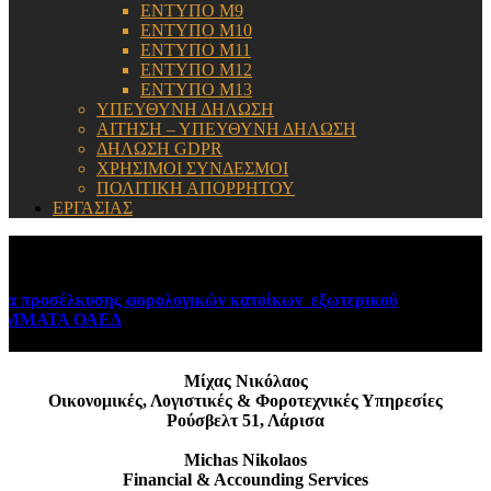
ΕΝΤΥΠΟ Μ9
ΕΝΤΥΠΟ Μ10
ΕΝΤΥΠΟ Μ11
ΕΝΤΥΠΟ Μ12
ΕΝΤΥΠΟ Μ13
ΥΠΕΥΘΥΝΗ ΔΗΛΩΣΗ
ΑΙΤΗΣΗ – ΥΠΕΥΘΥΝΗ ΔΗΛΩΣΗ
ΔΗΛΩΣΗ GDPR
ΧΡΗΣΙΜΟΙ ΣΥΝΔΕΣΜΟΙ
ΠΟΛΙΤΙΚΗ ΑΠΟΡΡΗΤΟΥ
ΕΡΓΑΣΙΑΣ
ΕΝΗΜΕΡΩΣΗ:
κυσης φορολογικών κατοίκων εξωτερικού
August 6, 2026
ΟΑΕΔ
August 6, 2026
Μίχας Νικόλαος
Οικονομικές, Λογιστικές & Φοροτεχνικές Υπηρεσίες
Ρούσβελτ 51, Λάρισα
Michas Nikolaos
Financial & Accounding Services