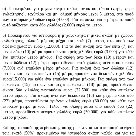
α) Προκειμένου για μηχανοκίνητα σκάφη ανοικτού τύπου (χωρίς χώρο
ενδιαίτησης), ταχύπλοα και μη, ολικού μήκους μέχρι 5 μέτρα, στο ποσό
των τεσσάρων χιλιάδων ευρώ (4.000). Για τα πάνω από 5 μέτρα το ποσό
αυτό αυξάνεται κατά δύο χιλιάδες (2.000) ευρώ το μέτρο.
β) Προκειμένου για ιστιοφόρα ή μηχανοκίνητα ή μικτά σκάφη με χώρους
ενδιαίτησης, ολικού μήκους μέχρι και επτά (7) μέτρα, στο ποσό των
δώδεκα χιλιάδων ευρώ (12.000). Για τα ίδια σκάφη άνω των επτά (7) και
μέχρι δέκα (10) μέτρα προστίθενται τρείς χιλιάδες ευρώ (3.000) για κάθε
ένα επιπλέον μέτρο μήκους. Για σκάφη άνω των δέκα (10) μέτρων και
μέχρι δώδεκα (12) μέτρα, προστίθενται επτά χιλιάδες πεντακόσια ευρώ
(7.500) ανά επιπλέον μέτρο μήκους. Για σκάφη άνω των δώδεκα (12)
μέτρων και μέχρι δεκαπέντε (15) μέτρα, προστίθενται δέκα πέντε χιλιάδες
ευρώ(15.000) για κάθε ένα επιπλέον μέτρο μήκους. Για σκάφη άνω των
δεκαπέντε (15) μέτρων και μέχρι δεκαοκτώ (18) μέτρα, προστίθενται
είκοσι δύο χιλιάδες πεντακόσια ευρώ (22.500) για κάθε ένα επιπλέον
μέτρο μήκους. Για σκάφη άνω των δεκαοκτώ (18) και μέχρι είκοσι δύο
(22) μέτρα, προστίθενται τριάντα χιλιάδες ευρώ (30.000) για κάθε ένα
επιπλέον μέτρο μήκους. Τέλος, για σκάφη πάνω από είκοσι δύο (22)
μέτρα, προστίθενται πενήντα χιλιάδες ευρώ (50.000) για κάθε επιπλέον
μέτρο μήκους.
Επίσης, τα ποσά της περίπτωσης αυτής μειώνονται κατά ποσοστό πενήντα
τοις εκατό (50%) προκειμένου για ιστιοφόρα σκάφη καθώς και για τα