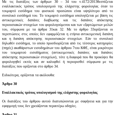
Με τις διατάξεις των άρθρων 30 – 34 του ν.417
2/2013
θεσπίζεται
εναλλακτικός τρόπος υπολογισμού της ελάχιστης φορολογίας όταν το
τεκμαρτό εισόδημα του φυσικού προσώπου είναι υψηλότερο από το
συνολικό εισόδημά του. Το τεκμαρτό εισόδημα υπολογίζεται με βάση τις
αντικειμενικές δαπάνες διαβίωσης και τις δαπάνες απόκτησης
περιουσιακών στοιχείων του φορολογούμενου και των εξαρτώμενων μελών
του, σύμφωνα με τα άρ
θρα 31
και 3
2
. Με το άρθρο
33
ορίζονται οι
περιπτώσεις στις οποίες δεν εφαρμόζεται η ετήσια αντικειμενική δαπάνη
και η δαπάνη απόκτησης περιουσιακών στοιχείων. Εάν το συνολικό
δηλωθέν εισόδημα, το οποίο προσδιορίζεται από τις τέσσερις κατηγορίες
(πηγές) ακαθάριστων εισοδημάτων του άρ
θρου 7
του ΚΦΕ, είναι μικρότερο
του τεκμαρτού εισοδήματος (αντικειμενικές δαπάνες και δαπάνες
απόκτησης περιουσιακών στοιχείων), τότε η διαφορά που θα προκύψει θα
φορολογηθεί εκτός και αν καλυφθεί ή περιορισθεί σύμφωνα με τις
διατάξεις που ορίζονται στο άρ
θρο 34
.
Ειδικότερα, ορίζονται τα ακόλουθα:
Άρθρο 30
Εναλλακτικός τρόπος υπολογισμού της ελάχιστης φορολογίας
Οι διατάξεις του άρθρου αυτού διατυπώνονται με σαφήνεια και για την
εφαρμογή τους δεν χρειάζονται περαιτέρω οδηγίες.
Άρθρο 31