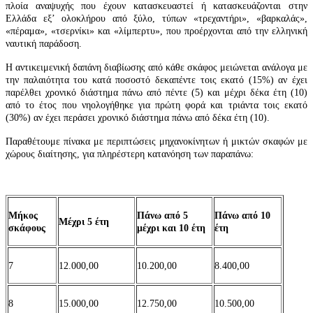
πλοία αναψυχής που έχουν κατασκευαστεί ή κατασκευάζονται στην
Ελλάδα εξ’ ολοκλήρου από ξύλο, τύπων «τρεχαντήρι», «βαρκαλάς»,
«πέραμα», «τσερνίκι» και «λίμπερτυ», που προέρχονται από την ελληνική
ναυτική παράδοση.
Η αντικειμενική δαπάνη διαβίωσης από κάθε σκάφος μειώνεται ανάλογα με
την παλαιότητα του κατά ποσοστό δεκαπέντε τοις εκατό (15%) αν έχει
παρέλθει χρονικό διάστημα πάνω από πέντε (5) και μέχρι δέκα έτη (10)
από το έτος που νηολογήθηκε για πρώτη φορά και τριάντα τοις εκατό
(30%) αν έχει περάσει χρονικό διάστημα πάνω από δέκα έτη (10).
Παραθέτουμε πίνακα με περιπτώσεις μηχανοκίνητων ή μικτών σκαφών με
χώρους διαίτησης, για πληρέστερη κατανόηση των παραπάνω:
Μήκος
Πάνω από 5
Πάνω από 10
Μέχρι 5 έτη
σκάφους
μέχρι και 10 έτη
έτη
7
12.000,00
10.200,00
8.400,00
8
15.000,00
12.750,00
10.500,00