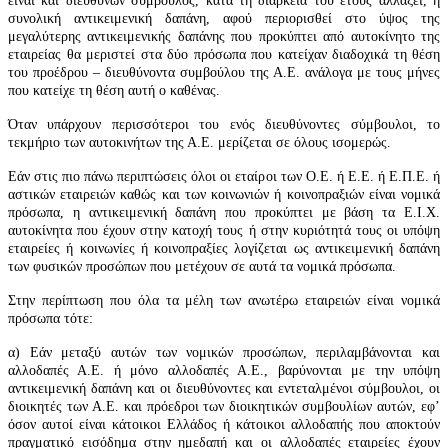
είναι και διευθύνων σύμβουλος, κατά τη διάρκεια του έτους αλλάξει, η
συνολική αντικειμενική δαπάνη, αφού περιορισθεί στο ύψος της
μεγαλύτερης αντικειμενικής δαπάνης που προκύπτει από αυτοκίνητο της
εταιρείας θα μεριστεί στα δύο πρόσωπα που κατείχαν διαδοχικά τη θέση
του προέδρου – διευθύνοντα συμβούλου της Α.Ε. ανάλογα με τους μήνες
που κατείχε τη θέση αυτή ο καθένας.
Όταν υπάρχουν περισσότεροι του ενός διευθύνοντες σύμβουλοι, το
τεκμήριο των αυτοκινήτων της Α.Ε. μερίζεται σε όλους ισομερώς.
Εάν στις πιο πάνω περιπτώσεις όλοι οι εταίροι των Ο.Ε. ή Ε.Ε. ή Ε.Π.Ε. ή
αστικών εταιρειών καθώς και των κοινωνιών ή κοινοπραξιών είναι νομικά
πρόσωπα, η αντικειμενική δαπάνη που προκύπτει με βάση τα Ε.Ι.Χ.
αυτοκίνητα που έχουν στην κατοχή τους ή στην κυριότητά τους οι υπόψη
εταιρείες ή κοινωνίες ή κοινοπραξίες λογίζεται ως αντικειμενική δαπάνη
των φυσικών προσώπων που μετέχουν σε αυτά τα νομικά πρόσωπα.
Στην περίπτωση που όλα τα μέλη των ανωτέρω εταιρειών είναι νομικά
πρόσωπα τότε:
α) Εάν μεταξύ αυτών των νομικών προσώπων, περιλαμβάνονται και
αλλοδαπές Α.Ε. ή μόνο αλλοδαπές Α.Ε., βαρύνονται με την υπόψη
αντικειμενική δαπάνη και οι διευθύνοντες και εντεταλμένοι σύμβουλοι, οι
διοικητές των Α.Ε. και πρόεδροι των διοικητικών συμβουλίων αυτών, εφ’
όσον αυτοί είναι κάτοικοι Ελλάδος ή κάτοικοι αλλοδαπής που αποκτούν
πραγματικό εισόδημα στην ημεδαπή και οι αλλοδαπές εταιρείες έχουν