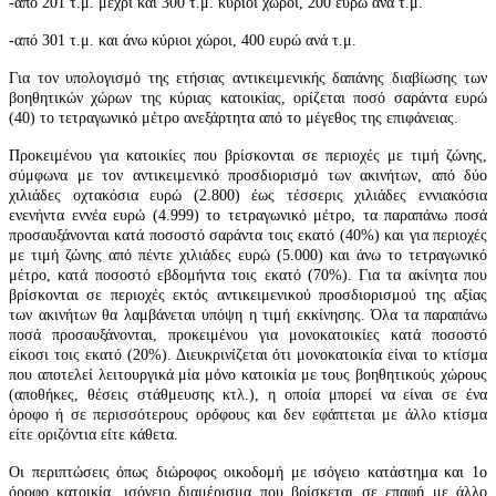
-από 201 τ.μ. μέχρι και 300 τ.μ. κύριοι χώροι, 200 ευρώ ανά τ.μ.
-από 301 τ.μ. και άνω κύριοι χώροι, 400 ευρώ ανά τ.μ.
Για τον υπολογισμό της ετήσιας αντικειμενικής δαπάνης διαβίωσης των
βοηθητικών χώρων της κύριας κατοικίας, ορίζεται ποσό σαράντα ευρώ
(40) το τετραγωνικό μέτρο ανεξάρτητα από το μέγεθος της επιφάνειας.
Προκειμένου για κατοικίες που βρίσκονται σε περιοχές με τιμή ζώνης,
σύμφωνα με τον αντικειμενικό προσδιορισμό των ακινήτων, από δύο
χιλιάδες οχτακόσια ευρώ (2.800) έως τέσσερις χιλιάδες εννιακόσια
ενενήντα εννέα ευρώ (4.999) το τετραγωνικό μέτρο, τα παραπάνω ποσά
προσαυξάνονται κατά ποσοστό σαράντα τοις εκατό (40%) και για περιοχές
με τιμή ζώνης από πέντε χιλιάδες ευρώ (5.000) και άνω το τετραγωνικό
μέτρο, κατά ποσοστό εβδομήντα τοις εκατό (70%). Για τα ακίνητα που
βρίσκονται σε περιοχές εκτός αντικειμενικού προσδιορισμού της αξίας
των ακινήτων θα λαμβάνεται υπόψη η τιμή εκκίνησης. Όλα τα παραπάνω
ποσά προσαυξάνονται, προκειμένου για μονοκατοικίες κατά ποσοστό
είκοσι τοις εκατό (20%). Διευκρινίζεται ότι μονοκατοικία είναι το κτίσμα
που αποτελεί λειτουργικά μία μόνο κατοικία με τους βοηθητικούς χώρους
(αποθήκες, θέσεις στάθμευσης κτλ.), η οποία μπορεί να είναι σε ένα
όροφο ή σε περισσότερους ορόφους και δεν εφάπτεται με άλλο κτίσμα
είτε οριζόντια είτε κάθετα.
Οι περιπτώσεις όπως διώροφος οικοδομή με ισόγειο κατάστημα και 1ο
όροφο κατοικία, ισόγειο διαμέρισμα που βρίσκεται σε επαφή με άλλο