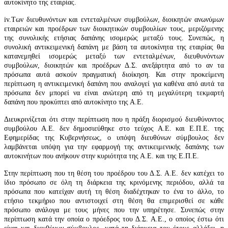
αυτοκίνητο της εταιρίας.
iv.Των διευθυνόντων και εντεταλμένων συμβούλων, διοικητών ανωνύμων
εταιρειών και προέδρων των διοικητικών συμβουλίων τους, μεριζόμενης
της συνολικής ετήσιας δαπάνης ισομερώς μεταξύ τους. Συνεπώς, η
συνολική αντικειμενική δαπάνη με βάση τα αυτοκίνητα της εταιρίας θα
κατανεμηθεί ισομερώς μεταξύ των εντεταλμένων, διευθυνόντων
συμβούλων, διοικητών και προέδρων Δ.Σ. ανεξάρτητα από το αν τα
πρόσωπα αυτά ασκούν πραγματική διοίκηση. Και στην προκείμενη
περίπτωση η αντικειμενική δαπάνη που αναλογεί για καθένα από αυτά τα
πρόσωπα δεν μπορεί να είναι ανώτερη από τη μεγαλύτερη τεκμαρτή
δαπάνη που προκύπτει από αυτοκίνητο της Α.Ε.
Διευκρινίζεται ότι στην περίπτωση που η πράξη διορισμού διευθύνοντος
συμβούλου Α.Ε. δεν δημοσιεύθηκε στο τεύχος Α.Ε. και Ε.Π.Ε. της
Εφημερίδας της Κυβερνήσεως, ο υπόψη διευθύνων σύμβουλος δεν
λαμβάνεται υπόψη για την εφαρμογή της αντικειμενικής δαπάνης των
αυτοκινήτων που ανήκουν στην κυριότητα της Α.Ε. και της Ε.Π.Ε.
Στην περίπτωση που τη θέση του προέδρου του Δ.Σ. Α.Ε. δεν κατέχει το
ίδιο πρόσωπο σε όλη τη διάρκεια της κρινόμενης περιόδου, αλλά τα
πρόσωπα που κατείχαν αυτή τη θέση διαδέχτηκαν το ένα το άλλο, το
ετήσιο τεκμήριο που αντιστοιχεί στη θέση θα επιμερισθεί σε κάθε
πρόσωπο ανάλογα με τους μήνες που την υπηρέτησε. Συνεπώς στην
περίπτωση κατά την οποία ο πρόεδρος του Δ.Σ. Α.Ε., ο οποίος έστω ότι