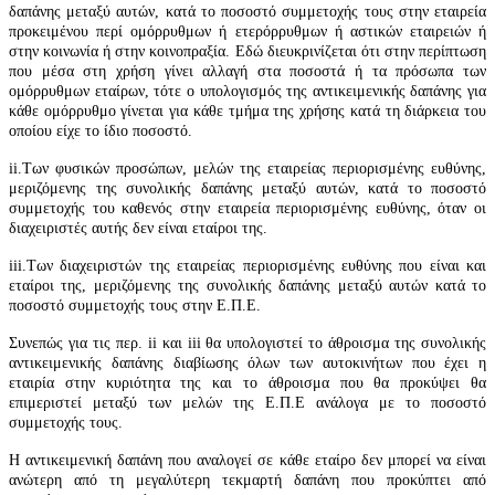
δαπάνης μεταξύ αυτών, κατά το ποσοστό συμμετοχής τους στην εταιρεία
προκειμένου περί ομόρρυθμων ή ετερόρρυθμων ή αστικών εταιρειών ή
στην κοινωνία ή στην κοινοπραξία. Εδώ διευκρινίζεται ότι στην περίπτωση
που μέσα στη χρήση γίνει αλλαγή στα ποσοστά ή τα πρόσωπα των
ομόρρυθμων εταίρων, τότε ο υπολογισμός της αντικειμενικής δαπάνης για
κάθε ομόρρυθμο γίνεται για κάθε τμήμα της χρήσης κατά τη διάρκεια του
οποίου είχε το ίδιο ποσοστό.
ii.Των φυσικών προσώπων, μελών της εταιρείας περιορισμένης ευθύνης,
μεριζόμενης της συνολικής δαπάνης μεταξύ αυτών, κατά το ποσοστό
συμμετοχής του καθενός στην εταιρεία περιορισμένης ευθύνης, όταν οι
διαχειριστές αυτής δεν είναι εταίροι της.
iii.Των διαχειριστών της εταιρείας περιορισμένης ευθύνης που είναι και
εταίροι της, μεριζόμενης της συνολικής δαπάνης μεταξύ αυτών κατά το
ποσοστό συμμετοχής τους στην Ε.Π.Ε.
Συνεπώς για τις περ. ii και iii θα υπολογιστεί το άθροισμα της συνολικής
αντικειμενικής δαπάνης διαβίωσης όλων των αυτοκινήτων που έχει η
εταιρία στην κυριότητα της και το άθροισμα που θα προκύψει θα
επιμεριστεί μεταξύ των μελών της Ε.Π.Ε ανάλογα με το ποσοστό
συμμετοχής τους.
Η αντικειμενική δαπάνη που αναλογεί σε κάθε εταίρο δεν μπορεί να είναι
ανώτερη από τη μεγαλύτερη τεκμαρτή δαπάνη που προκύπτει από