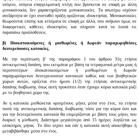
ισόγειο, ισόγεια επαγγελματική στέγη που βρίσκεται σε επαφή με άλλη
μονοκατοικία, δεν χαρακτηρίζονται μονοκατοικίες. Τα ανωτέρω ισχύουν
ανεξάρτητα αν έχει συσταθεί πράξη οριζόντιας ιδιοκτησίας. Μονοκατοικίες
θεωρούνται επίσης και κτίσματα σε επαφή με άλλα, που ανήκουν όμως σε
διαφορετικές κάθετες ιδιοκτησίες και πληρούν κατά τα λοιπά τις
παραπάνω προϋποθέσεις.
β) Ιδιοκατοικούμενες ή μισθωμένες ή δωρεάν παραχωρηθείσες
δευτερεύουσες κατοικίες.
Με την περίπτωση β’ της παραγράφου 1 του
άρθρου 31
η ετήσια
αντικειμενική δαπάνη, που εκτιμάται με βάση τα τετραγωνικά μέτρα μιας ή
περισσοτέρων ιδιοκατοικούμενων ή μισθωμένων ή δωρεάν
παραχωρούμενων δευτερευουσών κατοικιών καθώς και των βοηθητικών
χώρων αυτών, ορίζεται στο ήμισυ (1/2) της ετήσιας αντικειμενικής
δαπάνης διαβίωσης όπως αυτή προκύπτει όταν έχουμε κύρια κατοικία μαζί
με το βοηθητικό χώρο της.
Αν η κατοικία μισθώνεται ορισμένους μήνες μέσα στο έτος, τα ετήσια
ποσά της αντικειμενικής δαπάνης διαβίωσης τόσο για την κύρια όσο και
για την δευτερεύουσα κατοικία θα επιμερίζονται με βάση τους μήνες που
διαρκεί η μίσθωση. Διάστημα μεγαλύτερο από 15 ημέρες λογίζεται ως
ολόκληρος μήνας. Το ίδιο ισχύει και εάν η κατοικία αυτή αποκτήθηκε ή
μεταβιβάσθηκε μέσα στο έτος.