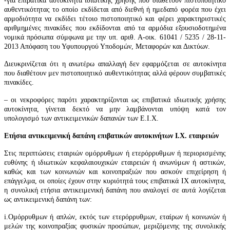
-για επιβατικά αυτοκίνητα ιδιωτικής χρήσης που διαθέτουν πιστοποιητικό
αυθεντικότητας το οποίο εκδίδεται από διεθνή ή ημεδαπό φορέα που έχει
αρμοδιότητα να εκδίδει τέτοιο πιστοποιητικό και φέρει χαρακτηριστικές
αριθμημένες πινακίδες που εκδίδονται από τα αρμόδια εξουσιοδοτημένα
νομικά πρόσωπα σύμφωνα με την υπ. αριθ. Α-οικ. 61041 / 5235 / 28-11-
2013 Απόφαση του Υφυπουργού Υποδομών, Μεταφορών και Δικτύων.
Διευκρινίζεται ότι η ανωτέρω απαλλαγή δεν εφαρμόζεται σε αυτοκίνητα
που διαθέτουν μεν πιστοποιητικό αυθεντικότητας αλλά φέρουν συμβατικές
πινακίδες.
– οι νεκροφόρες παρότι χαρακτηρίζονται ως επιβατικά ιδιωτικής χρήσης
αυτοκίνητα, γίνεται δεκτό να μην λαμβάνονται υπόψη κατά τον
υπολογισμό των αντικειμενικών δαπανών των Ε.Ι.Χ.
Ετήσια αντικειμενική δαπάνη επιβατικών αυτοκινήτων Ι.Χ. εταιρειών
Στις περιπτώσεις εταιριών ομόρρυθμων ή ετερόρρυθμων ή περιορισμένης
ευθύνης ή ιδιωτικών κεφαλαιουχικών εταιρειών ή ανωνύμων ή αστικών,
καθώς και των κοινωνιών και κοινοπραξιών που ασκούν επιχείρηση ή
επάγγελμα, οι οποίες έχουν στην κυριότητά τους επιβατικά ΙΧ αυτοκίνητα,
η συνολική ετήσια αντικειμενική δαπάνη που αναλογεί σε αυτά λογίζεται
ως αντικειμενική δαπάνη των:
i.Ομόρρυθμων ή απλών, εκτός των ετερόρρυθμων, εταίρων ή κοινωνών ή
μελών της κοινοπραξίας φυσικών προσώπων, μεριζόμενης της συνολικής