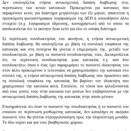
Δεν υπολογίζεται ετήσια αντικειμενική δαπάνη διαβίωσης στις
περιπτώσεις των κενών κατοικιών. Προκειμένου για κατοικίες που
παραμένουν κενές για διάστημα μεγαλύτερο των έξι μηνών, απαιτείται η
προσκόμιση φωτοαντίγραφων λογαριασμών της ΔΕΗ ή οποιοδήποτε άλλο
στοιχείο (π.χ. λογαριασμοί ύδρευσης, κοινοχρήστων) από το οποίο να
αποδεικνύεται ότι το ακίνητο ήταν κενό για όλο το υπόψη διάστημα.
Σε περίπτωση συνιδιοκτησίας του ακινήτου, η ετήσια αντικειμενική
δαπάνη διαβίωσης θα υπολογίζεται με βάση τη συνολική επιφάνεια της
κατοικίας και στη συνέχεια θα γίνεται ο επιμερισμός της, μεταξύ των
συνιδιοκτητών, με βάση τα ποσοστά συνιδιοκτησίας τους. Διευκρινίζεται
ότι, σε περίπτωση συνιδιοκτησίας μιας κατοικίας π.χ. από δύο
συνιδιοκτήτες όπου ο ένας έχει παραχωρήσει το ποσοστό ιδιοκτησίας του
στον άλλο προκειμένου ο τελευταίος να χρησιμοποιήσει την κατοικία στο
σύνολό της, η ετήσια αντικειμενική δαπάνη διαβίωσης που προκύπτει από
τη συνολική επιφάνεια της κατοικίας θα βαρύνει τον ιδιοκτήτη που
χρησιμοποιεί την κατοικία αυτή. Επιπλέον, τα τέκνα που φιλοξενούνται
από τους γονείς τους στην κατοικία των γονέων δεν επιβαρύνονται με την
αντικειμενική δαπάνη διαβίωσης της κατοικίας στην οποία μένουν.
Επισημαίνεται ότι όταν το ποσοστό της συνιδιοκτησίας ή το ποσοστό του
ενοικίου σε περίπτωση μισθωμένης κατοικίας, δεν καταλήγει σε ακέραιο
ποσοστό τότε θα γίνεται στρογγυλοποίηση προς την πλησιέστερη μονάδα.
Το ίδιο ισχύει και για τους βοηθητικούς χώρους.