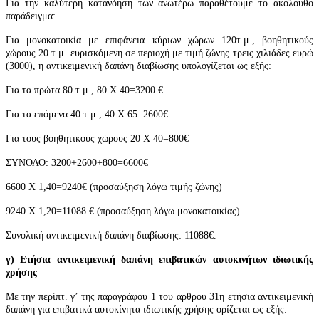
Για την καλύτερη κατανόηση των ανωτέρω παραθέτουμε το ακόλουθο
παράδειγμα:
Για μονοκατοικία με επιφάνεια κύριων χώρων 120τ.μ., βοηθητικούς
χώρους 20 τ.μ. ευρισκόμενη σε περιοχή με τιμή ζώνης τρεις χιλιάδες ευρώ
(3000), η αντικειμενική δαπάνη διαβίωσης υπολογίζεται ως εξής:
Για τα πρώτα 80 τ.μ., 80 Χ 40=3200 €
Για τα επόμενα 40 τ.μ., 40 Χ 65=2600€
Για τους βοηθητικούς χώρους 20 Χ 40=800€
ΣΥΝΟΛΟ: 3200+2600+800=6600€
6600 Χ 1,40=9240€ (προσαύξηση λόγω τιμής ζώνης)
9240 Χ 1,20=11088 € (προσαύξηση λόγω μονοκατοικίας)
Συνολική αντικειμενική δαπάνη διαβίωσης: 11088€.
γ) Ετήσια αντικειμενική δαπάνη επιβατικών αυτοκινήτων ιδιωτικής
χρήσης
Με την περίπτ. γ’ της παραγράφου 1 του άρ
θρου 31
η ετήσια αντικειμενική
δαπάνη για επιβατικά αυτοκίνητα ιδιωτικής χρήσης ορίζεται ως εξής: