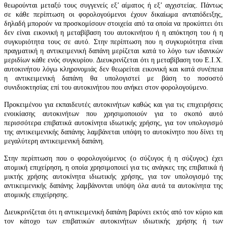
θεωρούνται μεταξύ τους συγγενείς εξ’ αίματος ή εξ’ αγχιστείας. Πάντως
σε κάθε περίπτωση οι φορολογούμενοι έχουν δικαίωμα ανταπόδειξης,
δηλαδή μπορούν να προσκομίσουν στοιχεία από τα οποία να προκύπτει ότι
δεν είναι εικονική η μεταβίβαση του αυτοκινήτου ή η απόκτηση του ή η
συγκυριότητα τους σε αυτό. Στην περίπτωση που η συγκυριότητα είναι
πραγματική η αντικειμενική δαπάνη μερίζεται κατά το λόγο των ιδανικών
μεριδίων κάθε ενός συγκυρίου. Διευκρινίζεται ότι η μεταβίβαση του Ε.Ι.Χ.
αυτοκινήτου λόγω κληρονομιάς δεν θεωρείται εικονική και κατά συνέπεια
η αντικειμενική δαπάνη θα υπολογιστεί με βάση το ποσοστό
συνιδιοκτησίας επί του αυτοκινήτου που ανήκει στον φορολογούμενο.
Προκειμένου για εκπαιδευτές αυτοκινήτων καθώς και για τις επιχειρήσεις
ενοικίασης αυτοκινήτων που χρησιμοποιούν για το σκοπό αυτό
περισσότερα επιβατικά αυτοκίνητα ιδιωτικής χρήσης, για τον υπολογισμό
της αντικειμενικής δαπάνης λαμβάνεται υπόψη το αυτοκίνητο που δίνει τη
μεγαλύτερη αντικειμενική δαπάνη.
Στην περίπτωση που ο φορολογούμενος (ο σύζυγος ή η σύζυγος) έχει
ατομική επιχείρηση, η οποία χρησιμοποιεί για τις ανάγκες της επιβατικά ή
μικτής χρήσης αυτοκίνητα ιδιωτικής χρήσης, για τον υπολογισμό της
αντικειμενικής δαπάνης λαμβάνονται υπόψη όλα αυτά τα αυτοκίνητα της
ατομικής επιχείρησης.
Διευκρινίζεται ότι η αντικειμενική δαπάνη βαρύνει εκτός από τον κύριο και
τον κάτοχο των επιβατικών αυτοκινήτων ιδιωτικής χρήσης ή των