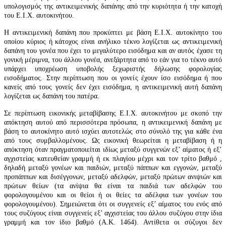
υπολογισμός της αντικειμενικής δαπάνης από την κυριότητα ή την κατοχή
του Ε.Ι.Χ. αυτοκινήτου.
Η αντικειμενική δαπάνη που προκύπτει με βάση Ε.Ι.Χ. αυτοκίνητο του
οποίου κύριος ή κάτοχος είναι ανήλικο τέκνο λογίζεται ως αντικειμενική
δαπάνη του γονέα που έχει το μεγαλύτερο εισόδημα και αν αυτός έχασε τη
γονική μέριμνα, του άλλου γονέα, ανεξάρτητα από το εάν για το τέκνο αυτό
υπάρχει υποχρέωση υποβολής ξεχωριστής δήλωσης φορολογίας
εισοδήματος. Στην περίπτωση που οι γονείς έχουν ίσο εισόδημα ή που
κανείς από τους γονείς δεν έχει εισόδημα, η αντικειμενική αυτή δαπάνη
λογίζεται ως δαπάνη του πατέρα.
Σε περίπτωση εικονικής μεταβίβασης Ε.Ι.Χ. αυτοκινήτου με σκοπό την
απόκτηση αυτού από περισσότερα πρόσωπα, η αντικειμενική δαπάνη με
βάση το αυτοκίνητο αυτό ισχύει αυτοτελώς στο σύνολό της για κάθε ένα
από τους συμβαλλομένους. Ως εικονική θεωρείται η μεταβίβαση ή η
απόκτηση όταν πραγματοποιείται ιδίως μεταξύ συγγενών εξ’ αίματος ή εξ’
αγχιστείας κατευθείαν γραμμή ή εκ πλαγίου μέχρι και τον τρίτο βαθμό ,
δηλαδή μεταξύ γονέων και παιδιών, μεταξύ πάππων και εγγονών, μεταξύ
προπάππων και δισέγγονων, μεταξύ αδελφών, μεταξύ πρώτων ανιψιών και
πρώτων θείων (τα ανίψια θα είναι τα παιδιά των αδελφών του
φορολογουμένου και οι θείοι ή οι θείες τα αδέλφια των γονέων του
φορολογουμένου). Σημειώνεται ότι οι συγγενείς εξ’ αίματος του ενός από
τους συζύγους είναι συγγενείς εξ’ αγχιστείας του άλλου συζύγου στην ίδια
γραμμή και τον ίδιο βαθμό (Α.Κ. 1464). Αντίθετα οι σύζυγοι δεν