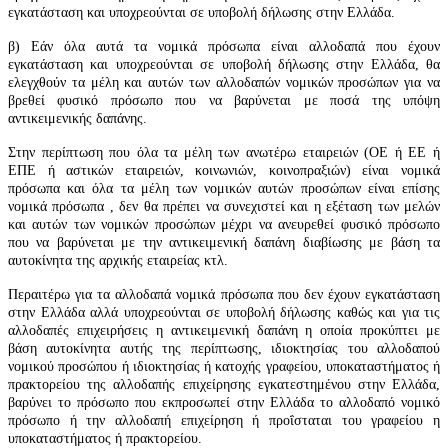
εγκατάσταση και υποχρεούνται σε υποβολή δήλωσης στην Ελλάδα.
β) Εάν όλα αυτά τα νομικά πρόσωπα είναι αλλοδαπά που έχουν
εγκατάσταση και υποχρεούνται σε υποβολή δήλωσης στην Ελλάδα, θα
ελεγχθούν τα μέλη και αυτών των αλλοδαπών νομικών προσώπων για να
βρεθεί φυσικό πρόσωπο που να βαρύνεται με ποσά της υπόψη
αντικειμενικής δαπάνης.
Στην περίπτωση που όλα τα μέλη των ανωτέρω εταιρειών (ΟΕ ή ΕΕ ή
ΕΠΕ ή αστικών εταιρειών, κοινωνιών, κοινοπραξιών) είναι νομικά
πρόσωπα και όλα τα μέλη των νομικών αυτών προσώπων είναι επίσης
νομικά πρόσωπα , δεν θα πρέπει να συνεχιστεί και η εξέταση των μελών
και αυτών των νομικών προσώπων μέχρι να ανευρεθεί φυσικό πρόσωπο
που να βαρύνεται με την αντικειμενική δαπάνη διαβίωσης με βάση τα
αυτοκίνητα της αρχικής εταιρείας κτλ.
Περαιτέρω για τα αλλοδαπά νομικά πρόσωπα που δεν έχουν εγκατάσταση
στην Ελλάδα αλλά υποχρεούνται σε υποβολή δήλωσης καθώς και για τις
αλλοδαπές επιχειρήσεις η αντικειμενική δαπάνη η οποία προκύπτει με
βάση αυτοκίνητα αυτής της περίπτωσης, ιδιοκτησίας του αλλοδαπού
νομικού προσώπου ή ιδιοκτησίας ή κατοχής γραφείου, υποκαταστήματος ή
πρακτορείου της αλλοδαπής επιχείρησης εγκατεστημένου στην Ελλάδα,
βαρύνει το πρόσωπο που εκπροσωπεί στην Ελλάδα το αλλοδαπό νομικό
πρόσωπο ή την αλλοδαπή επιχείρηση ή προΐσταται του γραφείου η
υποκαταστήματος ή πρακτορείου.