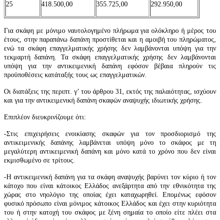
25
418.500,00
355.725,00
292.950,00
Για σκάφη με μόνιμο ναυτολογημένο πλήρωμα για ολόκληρο ή μέρος του
έτους, στην παραπάνω δαπάνη προστίθεται και η αμοιβή του πληρώματος,
ενώ τα σκάφη επαγγελματικής χρήσης δεν λαμβάνονται υπόψη για την
τεκμαρτή δαπάνη. Τα σκάφη επαγγελματικής χρήσης δεν λαμβάνονται
υπόψη για την αντικειμενική δαπάνη εφόσον βέβαια πληρούν τις
προϋποθέσεις κατάταξής τους ως επαγγελματικών.
Οι διατάξεις της περιπτ. γ’ του άρθρ
ου 31
, εκτός της παλαιότητας, ισχύουν
και για την αντικειμενική δαπάνη σκαφών αναψυχής ιδιωτικής χρήσης.
Επιπλέον διευκρινίζουμε ότι:
-Στις επιχειρήσεις ενοικίασης σκαφών για τον προσδιορισμό της
αντικειμενικής δαπάνης λαμβάνεται υπόψη μόνο το σκάφος με τη
μεγαλύτερη αντικειμενική δαπάνη και μόνο κατά το χρόνο που δεν είναι
εκμισθωμένο σε τρίτους.
-Η αντικειμενική δαπάνη για τα σκάφη αναψυχής βαρύνει τον κύριο ή τον
κάτοχο που είναι κάτοικος Ελλάδος ανεξάρτητα από την εθνικότητα της
χώρας στο νηολόγιο της οποίας έχει καταχωρηθεί. Επομένως εφόσον
φυσικό πρόσωπο είναι μόνιμος κάτοικος Ελλάδος και έχει στην κυριότητα
του ή στην κατοχή του σκάφος με ξένη σημαία το οποίο είτε πλέει στα