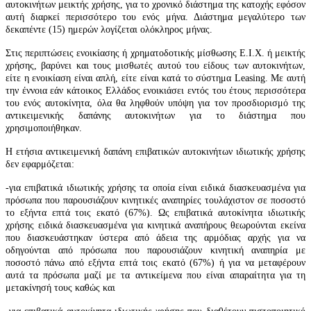
αυτοκινήτων μεικτής χρήσης, για το χρονικό διάστημα της κατοχής εφόσον
αυτή διαρκεί περισσότερο του ενός μήνα. Διάστημα μεγαλύτερο των
δεκαπέντε (15) ημερών λογίζεται ολόκληρος μήνας.
Στις περιπτώσεις ενοικίασης ή χρηματοδοτικής μίσθωσης E.I.X. ή μεικτής
χρήσης, βαρύνει και τους μισθωτές αυτού του είδους των αυτοκινήτων,
είτε η ενοικίαση είναι απλή, είτε είναι κατά το σύστημα Leasing. Με αυτή
την έννοια εάν κάτοικος Ελλάδος ενοικιάσει εντός του έτους περισσότερα
του ενός αυτοκίνητα, όλα θα ληφθούν υπόψη για τον προσδιορισμό της
αντικειμενικής δαπάνης αυτοκινήτων για το διάστημα που
χρησιμοποιήθηκαν.
Η ετήσια αντικειμενική δαπάνη επιβατικών αυτοκινήτων ιδιωτικής χρήσης
δεν εφαρμόζεται:
-για επιβατικά ιδιωτικής χρήσης τα οποία είναι ειδικά διασκευασμένα για
πρόσωπα που παρουσιάζουν κινητικές αναπηρίες τουλάχιστον σε ποσοστό
το εξήντα επτά τοις εκατό (67%). Ως επιβατικά αυτοκίνητα ιδιωτικής
χρήσης ειδικά διασκευασμένα για κινητικά αναπήρους θεωρούνται εκείνα
που διασκευάστηκαν ύστερα από άδεια της αρμόδιας αρχής για να
οδηγούνται από πρόσωπα που παρουσιάζουν κινητική αναπηρία με
ποσοστό πάνω από εξήντα επτά τοις εκατό (67%) ή για να μεταφέρουν
αυτά τα πρόσωπα μαζί με τα αντικείμενα που είναι απαραίτητα για τη
μετακίνησή τους καθώς και