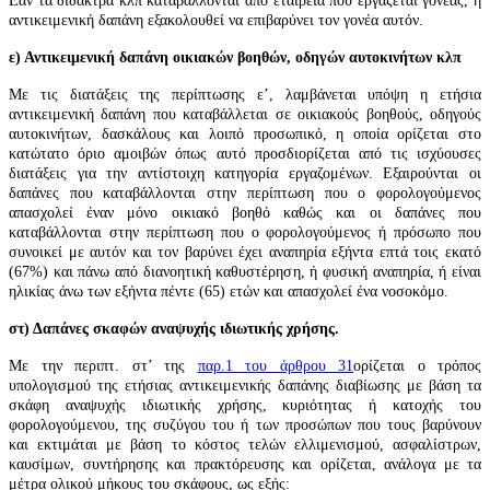
Εάν τα δίδακτρα κλπ καταβάλλονται από εταιρεία που εργάζεται γονέας, η
αντικειμενική δαπάνη εξακολουθεί να επιβαρύνει τον γονέα αυτόν.
ε) Αντικειμενική δαπάνη οικιακών βοηθών, οδηγών αυτοκινήτων κλπ
Με τις διατάξεις της περίπτωσης ε’, λαμβάνεται υπόψη η ετήσια
αντικειμενική δαπάνη που καταβάλλεται σε οικιακούς βοηθούς, οδηγούς
αυτοκινήτων, δασκάλους και λοιπό προσωπικό, η οποία ορίζεται στο
κατώτατο όριο αμοιβών όπως αυτό προσδιορίζεται από τις ισχύουσες
διατάξεις για την αντίστοιχη κατηγορία εργαζομένων. Εξαιρούνται οι
δαπάνες που καταβάλλονται στην περίπτωση που ο φορολογούμενος
απασχολεί έναν μόνο οικιακό βοηθό καθώς και οι δαπάνες που
καταβάλλονται στην περίπτωση που ο φορολογούμενος ή πρόσωπο που
συνοικεί με αυτόν και τον βαρύνει έχει αναπηρία εξήντα επτά τοις εκατό
(67%) και πάνω από διανοητική καθυστέρηση, ή φυσική αναπηρία, ή είναι
ηλικίας άνω των εξήντα πέντε (65) ετών και απασχολεί ένα νοσοκόμο.
στ) Δαπάνες σκαφών αναψυχής ιδιωτικής χρήσης.
Με την περιπτ. στ’ της
παρ.1 του άρθρου 31
ορίζεται ο τρόπος
υπολογισμού της ετήσιας αντικειμενικής δαπάνης διαβίωσης με βάση τα
σκάφη αναψυχής ιδιωτικής χρήσης, κυριότητας ή κατοχής του
φορολογούμενου, της συζύγου του ή των προσώπων που τους βαρύνουν
και εκτιμάται με βάση το κόστος τελών ελλιμενισμού, ασφαλίστρων,
καυσίμων, συντήρησης και πρακτόρευσης και ορίζεται, ανάλογα με τα
μέτρα ολικού μήκους του σκάφους, ως εξής: