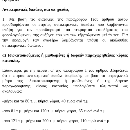
Αντικειμενικές δαπάνες και υπηρεσίες
1. Με βάση τις διατάξεις της παραγράφ
ου 1
του άρθρου αυτού
προσδιορίζονται οι ετήσιες αντικειμενικές δαπάνες που λαμβάνονται
υπόψη για τον προσδιορισμό του τεκμαρτού εισοδήματος του
φορολογούμενου, της συζύγου του και των εξαρτώμενων μελών του. Για
την εφαρμογή των ανωτέρω λαμβάνονται υπόψη οι ακόλουθες
αντικειμενικές δαπάνες :
α) Ιδιοκατοικούμενες ή μισθωμένες ή δωρεάν παραχωρηθείσες κύριες
κατοικίες.
Ειδικότερα, με την περίπτ. α’ της παραγράφου 1 το
υ άρθρου 31
ορίζεται
ότι η ετήσια αντικειμενική δαπάνη διαβίωσης με βάση τα τετραγωνικά
μέτρα της ιδιοκατοικούμενης ή μισθωμένης ή της δωρεάν
παραχωρούμενης κύριας κατοικίας υπολογίζεται κλιμακωτά ως
ακολούθως:
-μέχρι και τα 80 τ.μ. κύριοι χώροι, 40 ευρώ ανά τ.μ.
-από 81 τ.μ. μέχρι και 120 τ.μ. κύριοι χώροι, 65 ευρώ ανά τ.μ.
-από 121 τ.μ. μέχρι και 200 τ.μ. κύριοι χώροι, 110 ευρώ ανά τ.μ.