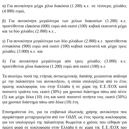
α) Για αυτοκίνητα μέχρι χίλια διακόσια (1.200) κ.ε. σε τέσσερις χιλιάδες
(4.000) ευρώ,
β) Για αυτοκίνητα μεγαλύτερα των χιλίων διακοσίων (1.200) κ.ε.
προστίθενται εξακόσια (600) ευρώ ανά εκατό (100) κυβικά εκατοστά μέχρι
και τα δύο χιλιάδες (2.000) κ.ε.,
γ) Για αυτοκίνητα μεγαλύτερα των δύο χιλιάδων (2.000) κ.ε. προστίθενται
εννιακόσια (900) ευρώ ανά εκατό (100) κυβικά εκατοστά και μέχρι τρεις
χιλιάδες (3.000) κ.ε. και
δ) Για αυτοκίνητα μεγαλύτερα από τρεις χιλιάδες (3.000) κ.ε.
προστίθενται χίλια διακόσια (1.200) ευρώ ανά εκατό (100) κ.ε.
Τα ανωτέρω ποσά της ετήσιας αντικειμενικής δαπάνης μειώνονται ανάλογα
με την παλαιότητα του αυτοκινήτου, η οποία υπολογίζεται από το έτος
πρώτης κυκλοφορίας του στην Ελλάδα ή σε χώρα της Ε.Ε./ΕΟΧ κατά
ποσοστό τριάντα τοις εκατό (30%) για χρονικό διάστημα πάνω από πέντε
(5) και μέχρι δέκα (10) έτη και κατά ποσοστό πενήντα τοις εκατό (50%)
για χρονικό διάστημα πάνω από δέκα (10) έτη.
Επισημαίνεται ότι, για τα επιβατικά ιδιωτικής χρήσης αυτοκίνητα που
αγοράστηκαν μεταχειρισμένα από τον ΟΔΔΥ, ως έτος πρώτης κυκλοφορίας
για τον υπολογισμό της παλαιότητας θεωρείται ο χρόνος που τέθηκαν για
πρώτη φορά σε κυκλοφορία στην Ελλάδα ή σε χώρα της Ε.Ε./ΕΟΧ προ