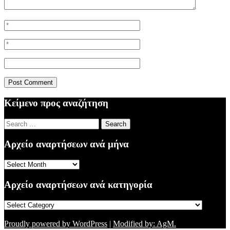
Κείμενο προς αναζήτηση
Search
for:
Αρχείο αναρτήσεων ανά μήνα
Αρχείο
αναρτήσεων
ανά
Αρχείο αναρτήσεων ανά κατηγορία
μήνα
Αρχείο
αναρτήσεων
ανά
Proudly powered by WordPress
|
Modified by: AgM.