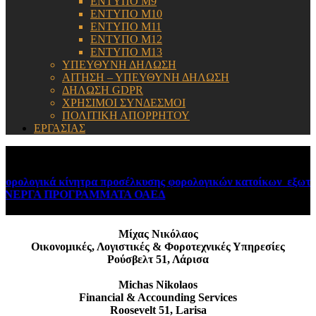
ΕΝΤΥΠΟ Μ9
ΕΝΤΥΠΟ Μ10
ΕΝΤΥΠΟ Μ11
ΕΝΤΥΠΟ Μ12
ΕΝΤΥΠΟ Μ13
ΥΠΕΥΘΥΝΗ ΔΗΛΩΣΗ
ΑΙΤΗΣΗ – ΥΠΕΥΘΥΝΗ ΔΗΛΩΣΗ
ΔΗΛΩΣΗ GDPR
ΧΡΗΣΙΜΟΙ ΣΥΝΔΕΣΜΟΙ
ΠΟΛΙΤΙΚΗ ΑΠΟΡΡΗΤΟΥ
ΕΡΓΑΣΙΑΣ
ΕΝΗΜΕΡΩΣΗ:
ολογικά κίνητρα προσέλκυσης φορολογικών κατοίκων εξωτερι
ΕΡΓΑ ΠΡΟΓΡΑΜΜΑΤΑ ΟΑΕΔ
August 6, 2026
Μίχας Νικόλαος
Οικονομικές, Λογιστικές & Φοροτεχνικές Υπηρεσίες
Ρούσβελτ 51, Λάρισα
Michas Nikolaos
Financial & Accounding Services
Roosevelt 51, Larisa