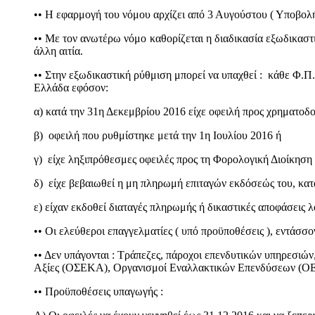
•• Η εφαρμογή του νόμου αρχίζει από 3 Αυγούστου ( Υποβολή
•• Με τον ανωτέρω νόμο καθορίζεται η διαδικασία εξωδικαστι
άλλη αιτία.
•• Στην εξωδικαστική ρύθμιση μπορεί να υπαχθεί : κάθε Φ.Π.
Ελλάδα εφόσον:
α) κατά την 31η Δεκεμβρίου 2016 είχε οφειλή προς χρηματοδ
β) οφειλή που ρυθμίστηκε μετά την 1η Ιουλίου 2016 ή
γ) είχε ληξιπρόθεσμες οφειλές προς τη Φορολογική Διοίκησ
δ) είχε βεβαιωθεί η μη πληρωμή επιταγών εκδόσεώς του, κατά
ε) είχαν εκδοθεί διαταγές πληρωμής ή δικαστικές αποφάσεις 
•• Οι ελεύθεροι επαγγελματίες ( υπό προϋποθέσεις ), εντάσσο
•• Δεν υπάγονται : Τράπεζες, πάροχοι επενδυτικών υπηρεσι
Αξίες (ΟΣΕΚΑ), Οργανισμοί Εναλλακτικών Επενδύσεων (ΟΕΕ)
•• Προϋποθέσεις υπαγωγής :