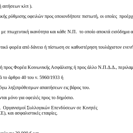
 αιτήσεων κλπ ).
κής ρύθμισης οφειλών προς οποιονδήποτε πιστωτή, οι οποίες προέρχο
 με πτωχευτική ικανότητα και κάθε Ν.Π. το οποίο αποκτά εισόδημα α
οτικό φορέα από δάνειο ή πίστωση σε καθυστέρηση τουλάχιστον ενεν
η ή προς Φορέα Κοινωνικής Ασφάλισης ή προς άλλο Ν.Π.Δ.Δ., περιλ
 το άρθρο 40 του ν. 5960/1933 ή
λόγω ληξιπρόθεσμων απαιτήσεων εις βάρος του.
νται μόνο για οφειλές προς το δημόσιο.
ών, Οργανισμοί Συλλογικών Επενδύσεων σε Κινητές
, και ασφαλιστικές εταιρίες.