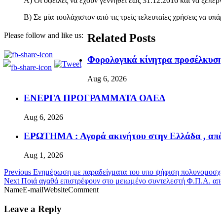
Α) Οι οφειλές να έχουν γεννηθεί έως 31.12.2016 και να ξεπερν
Β) Σε μία τουλάχιστον από τις τρείς τελευταίες χρήσεις να υπ
Please follow and like us:
Related Posts
Φορολογικά κίνητρα προσέλκυσ
Aug 6, 2026
ΕΝΕΡΓΑ ΠΡΟΓΡΑΜΜΑΤΑ ΟΑΕΔ
Aug 6, 2026
ΕΡΩΤΗΜΑ : Αγορά ακινήτου στην Ελλάδα , από
Aug 1, 2026
Previous
Ενημέρωση με παραδείγματα του υπο ψήφιση πολυνομοσχ
Next
Ποιά αγαθά επιστρέφουν στο μειωμένο συντελεστή Φ.Π.Α. από
NameE-mailWebsiteComment
Leave a Reply