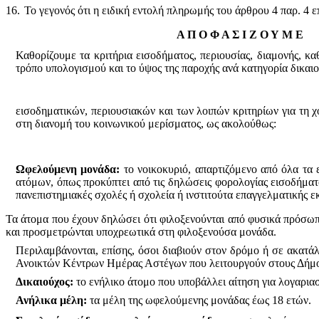
16.
Το γεγονός ότι η ειδική εντολή πληρωμής του άρθρου 4 παρ. 4
Α Π Ο Φ Α Σ Ι Ζ Ο Υ Μ Ε
Καθορίζουμε τα κριτήρια εισοδήματος, περιουσίας, διαμονής, κα
τρόπο υπολογισμού και το ύψος της παροχής ανά κατηγορία δικαιού
εισοδηματικών, περιουσιακών και των λοιπών κριτηρίων για τη 
στη διανομή του κοινωνικού μερίσματος, ως ακολούθως:
Ωφελούμενη μονάδα:
το νοικοκυριό, απαρτιζόμενο από όλα τα
ατόμων, όπως προκύπτει από τις δηλώσεις φορολογίας εισοδήματ
πανεπιστημιακές σχολές ή σχολεία ή ινστιτούτα επαγγελματικής ε
Τα άτομα που έχουν δηλώσει ότι φιλοξενούνται από φυσικά πρόσωπ
και προσμετρώνται υποχρεωτικά στη φιλοξενούσα μονάδα.
Περιλαμβάνονται, επίσης, όσοι διαβιούν στον δρόμο ή σε ακατ
Ανοικτών Κέντρων Ημέρας Αστέγων που λειτουργούν στους Δήμ
Δικαιούχος:
το ενήλικο άτομο που υποβάλλει αίτηση για λογαριασ
Ανήλικα μέλη:
τα μέλη της ωφελούμενης μονάδας έως 18 ετών.