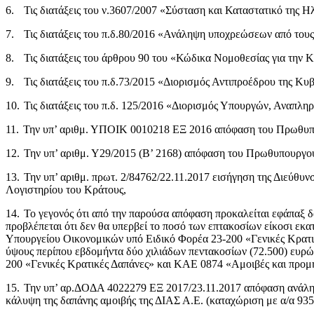
6.
Τις διατάξεις του ν.3607/2007 «Σύσταση και Καταστατικό της Η
7.
Τις διατάξεις του π.δ.80/2016 «Ανάληψη υποχρεώσεων από τους 
8.
Τις διατάξεις του άρθρου 90 του «Κώδικα Νομοθεσίας για την 
9.
Τις διατάξεις του π.δ.73/2015 «Διορισμός Αντιπροέδρου της 
10.
Τις διατάξεις του π.δ. 125/2016 «Διορισμός Υπουργών, Αναπλ
11.
Την υπ’ αριθμ. ΥΠΟΙΚ 0010218 ΕΞ 2016 απόφαση του Πρωθυπο
12.
Την υπ’ αριθμ. Υ29/2015 (Β’ 2168) απόφαση του Πρωθυπουργ
13.
Την υπ’ αριθμ. πρωτ. 2/84762/22.11.2017 εισήγηση της Διεύθ
Λογιστηρίου του Κράτους,
14.
Το γεγονός ότι από την παρούσα απόφαση προκαλείται εφάπαξ δ
προβλέπεται ότι δεν θα υπερβεί το ποσό των επτακοσίων είκοσι εκ
Υπουργείου Οικονομικών υπό Ειδικό Φορέα 23-200 «Γενικές Κρατικ
ύψους περίπου εβδομήντα δύο χιλιάδων πεντακοσίων (72.500) ευρώ
200 «Γενικές Κρατικές Δαπάνες» και ΚΑΕ 0874 «Αμοιβές και προμή
15.
Την υπ’ αρ.ΔΟΔΑ 4022279 ΕΞ 2017/23.11.2017 απόφαση ανάληψ
κάλυψη της δαπάνης αμοιβής της ΔΙΑΣ Α.Ε. (καταχώριση με α/α 