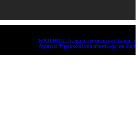
ΕΡΩΤΗΜΑ : Αγορά ακινήτου στην Ελλάδα , από φορολο
Αγρότες: Ψηφιακό δελτίο αποστολής και διαβίβαση m