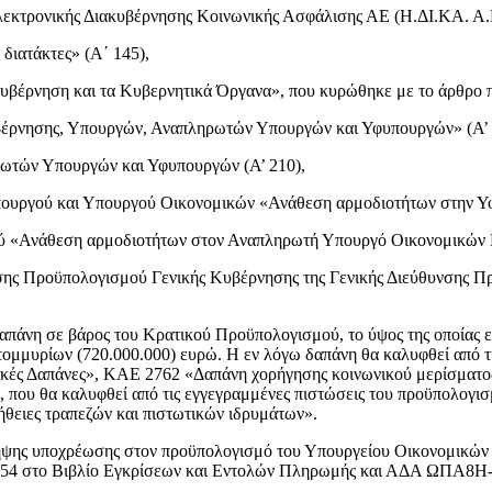
λεκτρονικής Διακυβέρνησης Κοινωνικής Ασφάλισης ΑΕ (Η.ΔΙ.ΚΑ. Α.Ε.)
διατάκτες» (Α΄ 145),
Κυβέρνηση και τα Κυβερνητικά Όργανα», που κυρώθηκε με το άρθρο πρ
Κυβέρνησης, Υπουργών, Αναπληρωτών Υπουργών και Υφυπουργών» (Α’ 
ηρωτών Υπουργών και Υφυπουργών (Α’ 210),
υργού και Υπουργού Οικονομικών «Ανάθεση αρμοδιοτήτων στην Υφ
ού «Ανάθεση αρμοδιοτήτων στον Αναπληρωτή Υπουργό Οικονομικών
υνσης Προϋπολογισμού Γενικής Κυβέρνησης της Γενικής Διεύθυνσης Π
απάνη σε βάρος του Κρατικού Προϋπολογισμού, το ύψος της οποίας ε
ατομμυρίων (720.000.000) ευρώ. Η εν λόγω δαπάνη θα καλυφθεί από τ
ές Δαπάνες», ΚΑΕ 2762 «Δαπάνη χορήγησης κοινωνικού μερίσματος».
, που θα καλυφθεί από τις εγγεγραμμένες πιστώσεις του προϋπολογι
θειες τραπεζών και πιστωτικών ιδρυμάτων».
ης υποχρέωσης στον προϋπολογισμό του Υπουργείου Οικονομικών τρέ
93554 στο Βιβλίο Εγκρίσεων και Εντολών Πληρωμής και ΑΔΑ ΩΠΑ8Η