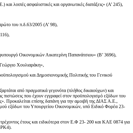
 και λοιπές ασφαλιστικές και οργανωτικές διατάξεις» (Α’ 245),
ώτο του π.δ.63/2005 (Α’ 98),
116),
υπουργό Οικονομικών Αικατερίνη Παπανάτσιου» (Β’ 3696),
 Γεώργιο Χουλιαράκη»,
ροϋπολογισμού και Δημοσιονομικής Πολιτικής του Γενικού
ξαρτάται από πραγματικά γεγονότα (πλήθος δικαιούχων) και
ις πιστώσεις που έχουν εγγραφεί στον προϋπολογισμό εξόδων του
 Προκαλείται επίσης δαπάνη για την αμοιβή της ΔΙΑΣ Α.Ε.,
σμού εξόδων του Υπουργείου Οικονομικών, υπό Ειδικό Φορέα 23-
χοντος έτους και ειδικότερα στον Ε.Φ 23- 200 και ΚΑΕ 0874 για
-ΡΚ4).