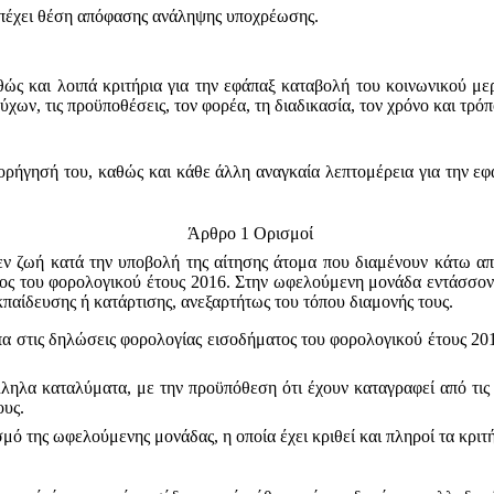
 επέχει θέση απόφασης ανάληψης υποχρέωσης.
θώς και λοιπά κριτήρια για την εφάπαξ καταβολή του κοινωνικού μερ
χων, τις προϋποθέσεις, τον φορέα, τη διαδικασία, τον χρόνο και τρό
χορήγησή του, καθώς και κάθε άλλη αναγκαία λεπτομέρεια για την ε
Άρθρο 1 Ορισμοί
 εν ζωή κατά την υποβολή της αίτησης άτομα που διαμένουν κάτω α
ος του φορολογικού έτους 2016. Στην ωφελούμενη μονάδα εντάσσοντ
κπαίδευσης ή κατάρτισης, ανεξαρτήτως του τόπου διαμονής τους.
α στις δηλώσεις φορολογίας εισοδήματος του φορολογικού έτους 201
άλληλα καταλύματα, με την προϋπόθεση ότι έχουν καταγραφεί από τι
ους.
μό της ωφελούμενης μονάδας, η οποία έχει κριθεί και πληροί τα κριτ