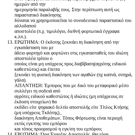
ημερών από την
ημερομηνία παραλαβής τους. Στην περίπτωση αυτή ως
παραστατικό διακίνησης
δύναται να χρησιμοποιείται το συνοδευτικό παραστατικό του
αλλοδαπού
αποστολέα (π.χ. τιμολόγιο, διεθνή φορτωτικά έγγραφα
κ.λπ.).
ΕΡΩΤΗΜΑ: O έκδοτης ξεκινάει tη διακίνηση από την
εγκατάσταση του με
άδειο φορτηγό και φορτώνει στις εγκατασταθείς του ιδιώτη
αποστολέα τρίτου ο
οποίος είναι μη υπόχρεος προς διαβίβαση(αγρότης ειδικού
καθεστώτος) και έπειτα
ξεκινάει τη φυσική διακίνηση των αγαθών (πχ καπνά, σιτηρά,
γάλα).
ΑΠΑΝΤΗΣΗ: Έμπορος που με δικό του μεταφορικό μέσο
συλλέγει τη σοδειά από
αγρότες ειδικού καθεστώτος ή ιδιώτες (μη υπόχρεους σε
έκδοση στοιχείων) θα
εκδίδει είτε ψηφιακό δελτίο αποστολής είτε Τίτλος Κτήσης
(μη υπόχρεος Τκδότης)_
διακίνηση Αποθεμάτων. Τόπος Φόρτωσης είναι περιοχή
εκτός εγκ/σης του εμπόρου
και τόπος προορισμού η εγκ/ση του εμπόρου;
ΕΡΩΤΗΜΑ: Ώρα Έναρξης Αποστολής. Θα είναι