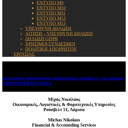
ΕΝΤΥΠΟ Μ9
ΕΝΤΥΠΟ Μ10
ΕΝΤΥΠΟ Μ11
ΕΝΤΥΠΟ Μ12
ΕΝΤΥΠΟ Μ13
ΥΠΕΥΘΥΝΗ ΔΗΛΩΣΗ
ΑΙΤΗΣΗ – ΥΠΕΥΘΥΝΗ ΔΗΛΩΣΗ
ΔΗΛΩΣΗ GDPR
ΧΡΗΣΙΜΟΙ ΣΥΝΔΕΣΜΟΙ
ΠΟΛΙΤΙΚΗ ΑΠΟΡΡΗΤΟΥ
ΕΡΓΑΣΙΑΣ
ΕΝΗΜΕΡΩΣΗ:
ίνητρα προσέλκυσης φορολογικών κατοίκων εξωτερικού
August 
ΟΓΡΑΜΜΑΤΑ ΟΑΕΔ
August 6, 2026
Μίχας Νικόλαος
Οικονομικές, Λογιστικές & Φοροτεχνικές Υπηρεσίες
Ρούσβελτ 51, Λάρισα
Michas Nikolaos
Financial & Accounding Services