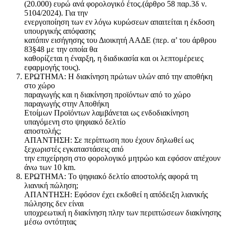
(20.000) ευρώ ανά φορολογικό έτος.(άρθρο 58 παρ.3δ ν.
5104/2024). Για την
ενεργοποίηση των εν λόγω κυρώσεων απαιτείται η έκδοση
υπουργικής απόφασης
κατόπιν εισήγησης του Διοικητή ΑΑΔΕ (περ. α’ του άρθρου
83§48 με την οποία θα
καθορίζεται η έναρξη, η διαδικασία και οι λεπτομέρειες
εφαρμογής τους).
ΕΡΩΤΗΜΑ: Η διακίνηση πρώτων υλών από την αποθήκη
στο χώρο
παραγωγής και η διακίνηση προϊόντων από το χώρο
παραγωγής στην Αποθήκη
Ετοίμων Προϊόντων λαμβάνεται ως ενδοδιακίνηση
υπαγόμενη στο ψηφιακό δελτίο
αποστολής;
ΑΠΑΝΤΗΣΗ: Σε περίπτωση που έχουν δηλωθεί ως
ξεχωριστές εγκαταστάσεις από
την επιχείρηση στο φορολογικό μητρώο και εφόσον απέχουν
άνω των 10 km.
ΕΡΩΤΗΜΑ: Το ψηφιακό δελτίο αποστολής αφορά τη
λιανική πώληση;
ΑΠΑΝΤΗΣΗ: Εφόσον έχει εκδοθεί η απόδειξη λιανικής
πώλησης δεν είναι
υποχρεωτική η διακίνηση πλην των περιπτώσεων διακίνησης
μέσω οντότητας