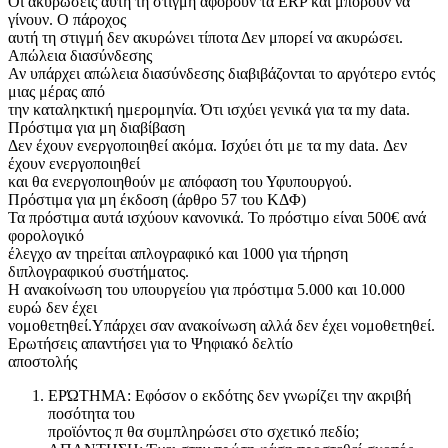
Οι ακυρώσεις αυτή τη στιγμή αφορούν τα ERP και μπορούν να
γίνουν. Ο πάροχος
αυτή τη στιγμή δεν ακυρώνει τίποτα Δεν μπορεί να ακυρώσει.
Απώλεια διασύνδεσης
Αν υπάρχει απώλεια διασύνδεσης διαβιβάζονται το αργότερο εντός
μιας μέρας από
την καταληκτική ημερομηνία. Ότι ισχύει γενικά για τα my data.
Πρόστιμα για μη διαβίβαση
Δεν έχουν ενεργοποιηθεί ακόμα. Ισχύει ότι με τα my data. Δεν
έχουν ενεργοποιηθεί
και θα ενεργοποιηθούν με απόφαση του Υφυπουργού.
Πρόστιμα για μη έκδοση (άρθρο 57 του ΚΔΦ)
Τα πρόστιμα αυτά ισχύουν κανονικά. Το πρόστιμο είναι 500€ ανά
φορολογικό
έλεγχο αν τηρείται απλογραφικό και 1000 για τήρηση
διπλογραφικού συστήματος.
Η ανακοίνωση του υπουργείου για πρόστιμα 5.000 και 10.000
ευρώ δεν έχει
νομοθετηθεί.Υπάρχει σαν ανακοίνωση αλλά δεν έχει νομοθετηθεί.
Ερωτήσεις απαντήσει για το Ψηφιακό δελτίο
αποστολής
ΕΡΏΤΗΜΑ: Εφόσον ο εκδότης δεν γνωρίζει την ακριβή
ποσότητα του
προϊόντος π θα συμπληρώσει στο σχετικό πεδίο;