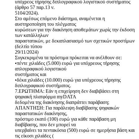
υπόχρεος τήρησης διπλογραφικού λογιστικού συστήματος
(άρθρο 57 παρ.13 ν.
5104/2024).
Στο αμέσως επόμενο διάστημα, αναμένεται η
αυστηροποίηση του πλέγματος
κυρώσεων για την διακίνηση αποθεμάτων χωρίς την έκδοση
των κατάλληλων
παραστατικών, με δεκαπλασιασμό των σχετικών προστίμων
(δελτίο τύπου
29/11/2024)
Συγκεκριμένα τα πρόστιμα πρόκειται να ανέλθουν σε:
•πέντε χιλιάδες (5.000) ευρώ για υπόχρεους τήρησης
απλογραφικού λογιστικού
συστήματος και
•δέκα χιλιάδες (10.000) ευρώ για υπόχρεους τήρησης
διπλογραφικού συστήματος.
7.ΕΡΩΤΗΜΑ: Εάν η επιχείρηση δεν διαβιβάσει στη
ψηφιακή πλατφόρμα myDATA
δεδομένα της διακίνησης διαπράττει παράβαση;
ΑΠΑΝΤΗΣΗ: Για παράλειψη διαβίβασης ψηφιακών
παραστατικών διακίνησης,
πρόστιμο εκατό (100) ευρώ για κάθε παράβαση μη
διαβίβασης, που δεν μπορεί να
υπερβαίνει τα πεντακόσια (500) ευρώ σε ημερήσια βάση και
τις είκοσι χιλιάδες (