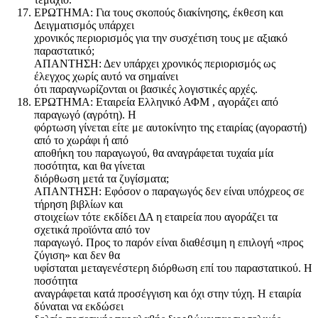
ΕΡΩΤΗΜΑ: Για τους σκοπούς διακίνησης, έκθεση και
Δειγματισμός υπάρχει
χρονικός περιορισμός για την συσχέτιση τους με αξιακό
παραστατικό;
ΑΠΑΝΤΗΣΗ: Δεν υπάρχει χρονικός περιορισμός ως
έλεγχος χωρίς αυτό να σημαίνει
ότι παραγνωρίζονται οι βασικές λογιστικές αρχές.
ΕΡΩΤΗΜΑ: Εταιρεία Ελληνικό ΑΦΜ , αγοράζει από
παραγωγό (αγρότη). Η
φόρτωση γίνεται είτε με αυτοκίνητο της εταιρίας (αγοραστή)
από το χωράφι ή από
αποθήκη του παραγωγού, θα αναγράφεται τυχαία μία
ποσότητα, και θα γίνεται
διόρθωση μετά τα ζυγίσματα;
ΑΠΑΝΤΗΣΗ: Εφόσον ο παραγωγός δεν είναι υπόχρεος σε
τήρηση βιβλίων και
στοιχείων τότε εκδίδει ΔΑ η εταιρεία που αγοράζει τα
σχετικά προϊόντα από τον
παραγωγό. Προς το παρόν είναι διαθέσιμη η επιλογή «προς
ζύγιση» και δεν θα
υφίσταται μεταγενέστερη διόρθωση επί του παραστατικού. Η
ποσότητα
αναγράφεται κατά προσέγγιση και όχι στην τύχη. Η εταιρία
δύναται να εκδώσει