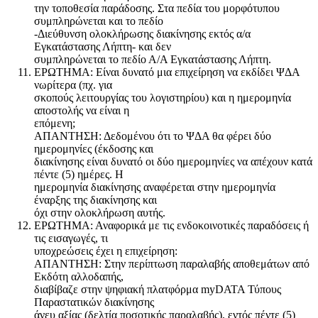
την τοποθεσία παράδοσης. Στα πεδία του μορφότυπου
συμπληρώνεται και το πεδίο
-Διεύθυνση ολοκλήρωσης διακίνησης εκτός α/α
Εγκατάστασης Λήπτη- και δεν
συμπληρώνεται το πεδίο Α/Α Εγκατάστασης Λήπτη.
ΕΡΩΤΗΜΑ: Είναι δυνατό μια επιχείρηση να εκδίδει ΨΔΑ
νωρίτερα (πχ. για
σκοπούς λειτουργίας του λογιστηρίου) και η ημερομηνία
αποστολής να είναι η
επόμενη;
ΑΠΑΝΤΗΣΗ: Δεδομένου ότι το ΨΔΑ θα φέρει δύο
ημερομηνίες (έκδοσης και
διακίνησης είναι δυνατό οι δύο ημερομηνίες να απέχουν κατά
πέντε (5) ημέρες. Η
ημερομηνία διακίνησης αναφέρεται στην ημερομηνία
έναρξης της διακίνησης και
όχι στην ολοκλήρωση αυτής.
ΕΡΩΤΗΜΑ: Αναφορικά με τις ενδοκοινοτικές παραδόσεις ή
τις εισαγωγές, τι
υποχρεώσεις έχει η επιχείρηση:
ΑΠΑΝΤΗΣΗ: Στην περίπτωση παραλαβής αποθεμάτων από
Εκδότη αλλοδαπής,
διαβίβαζε στην ψηφιακή πλατφόρμα myDATA Τύπους
Παραστατικών διακίνησης
άνευ αξίας (δελτία ποσοτικής παραλαβής), εντός πέντε (5)