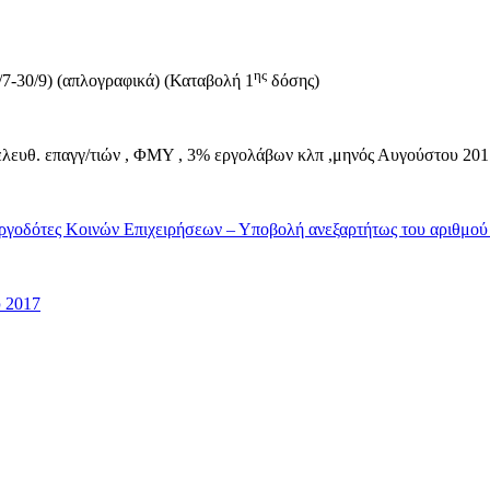
ης
7-30/9) (απλογραφικά) (Καταβολή 1
δόσης)
λευθ. επαγγ/τιών , ΦΜΥ , 3% εργολάβων κλπ ,μηνός Αυγούστου 201
ργοδότες Κοινών Επιχειρήσεων – Υποβολή ανεξαρτήτως του αριθμού
υ 2017