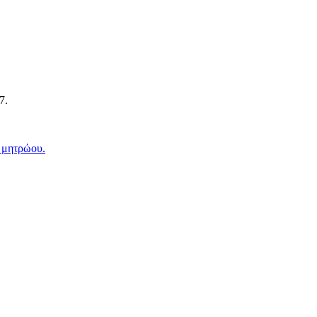
7.
 μητρώου.