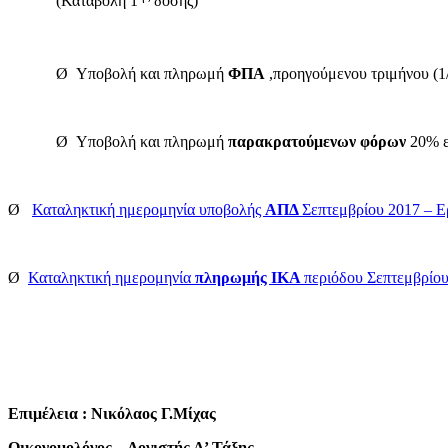
(Καταβολή 1
δόσης)
Ø Υποβολή και πληρωμή
ΦΠΑ
,προηγούμενου τριμήνου (1/
Ø Υποβολή και πληρωμή
παρακρατούμενων φόρων
20% ε
Ø
Καταληκτική ημερομηνία υποβολής
ΑΠΔ
Σεπτεμβρίου 2017 – Ε
Ø
Καταληκτική ημερομηνία
πληρωμής ΙΚΑ
περιόδου Σεπτεμβρίο
E
πιμέλεια :
Νικόλαος Γ.Μίχας
Οικονομολόγος – Λογιστής Α’ Τάξης